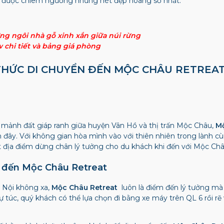
n, được chiêm ngưỡng những nét đẹp hoang sơ nhất.
 ngôi nhà gỗ xinh xắn giữa núi rừng
chi tiết và bảng giá phòng
 THỨC DI CHUYỂN ĐẾN MỘC CHÂU RETREA
 mảnh đất giáp ranh giữa huyện Vân Hồ và thị trấn Mộc Châu,
Mộ
đến đây. Với không gian hòa mình vào với thiên nhiên trong lành c
 địa điểm dừng chân lý tưởng cho du khách khi đến với Mộc Ch
n đến Mộc Châu Retreat
à Nội không xa,
Mộc Châu Retreat
luôn là điểm đến lý tưởng mà 
h tự túc, quý khách có thể lựa chọn đi bằng xe máy trên QL 6 rồi r