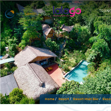
TRAN
Home
/
Resort
/
Resort Miền Bắc
/
Reso