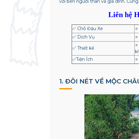
vời bên người thân và gia đình. Cùn
Liên hệ H
✅ Chỗ Đậu Xe
⭐
✅ Dịch Vụ
⭐
⭐
✅ Thiết kế
k
✅Tiện Ích
⭐
1. ĐÔI NÉT VỀ MỘC CH