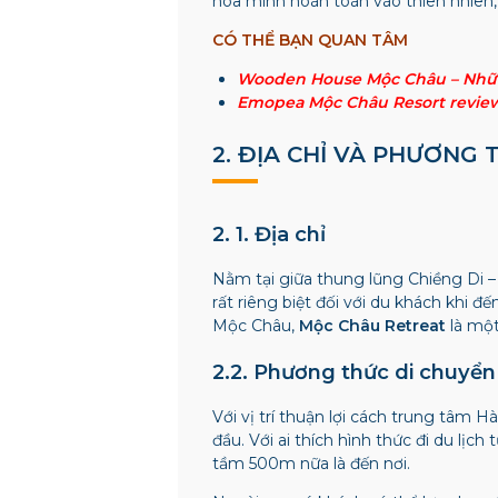
hòa mình hoàn toàn vào thiên nhiê
CÓ THỂ BẠN QUAN TÂM
Wooden House Mộc Châu – Những
Emopea Mộc Châu Resort review 
2. ĐỊA CHỈ VÀ PHƯƠNG
2. 1. Địa chỉ
Nằm tại giữa thung lũng Chiềng Di –
rất riêng biệt đối với du khách khi 
Mộc Châu,
Mộc Châu Retreat
là một
2.2. Phương thức di chuyể
Với vị trí thuận lợi cách trung tâm H
đầu.
Với ai thích hình thức đi du lịc
tầm 500m nữa là đến nơi.