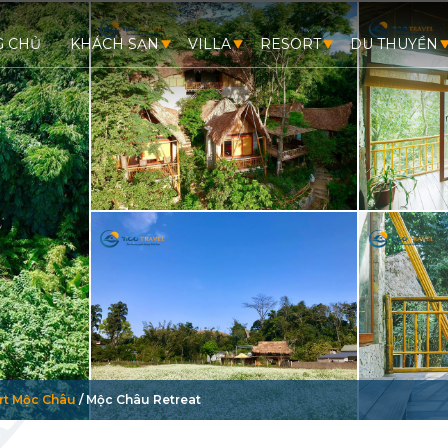
G CHỦ
KHÁCH SẠN
VILLA
RESORT
DU THUYỀN
rt Mộc Châu
/
Mộc Châu Retreat