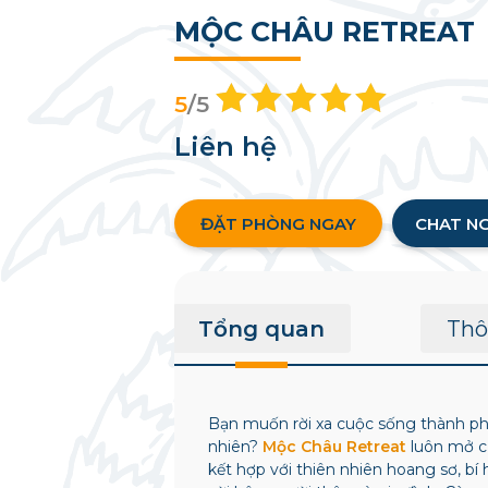
MỘC CHÂU RETREAT
5
/5
Liên hệ
ĐẶT PHÒNG NGAY
CHAT N
Tổng quan
Thô
Bạn muốn rời xa cuộc sống thành phố
nhiên?
Mộc Châu Retreat
luôn mở c
kết hợp với thiên nhiên hoang sơ, bí 