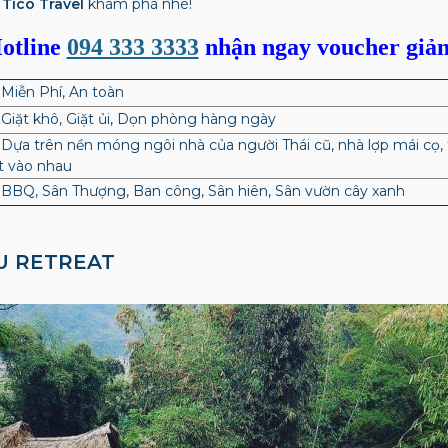
g
Tico Travel
khám phá nhé!
otline
094 333 3333
nhận ngay voucher giả
 Miễn Phí, An toàn
 Giặt khô, Giặt ủi, Dọn phòng hàng ngày
 Dựa trên nền móng ngôi nhà của người Thái cũ, nhà lợp mái cọ,
ít vào nhau
 BBQ, Sân Thượng, Ban công, Sân hiên, Sân vườn cây xanh
ÂU RETREAT