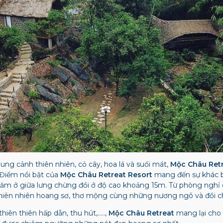
hung cảnh thiên nhiên, cỏ cây, hoa lá và suối mát,
Mộc Châu Ret
Điểm nổi bật của
Mộc Châu Retreat Resort
mang đến sự khác bi
ăm ở giữa lưng chừng đồi ở độ cao khoảng 15m. Từ phòng nghỉ
hiên nhiên hoang sơ, thơ mộng cùng những nương ngô và đồi c
hiên thiên hấp dẫn, thu hút,…..,
Mộc Châu Retreat
mang lại cho