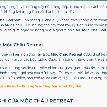
ngút ngàn với những dãy núi trùng điệp, trước mặt là cánh đồng
ởi không khí trong lành và thanh bình tại đây.
hâu Retreat
luôn mang lại cho quý khách một không gian tho
 của Mộc Châu. Dưới những tán cây mát mẻ ấy luôn được chuẩn b
thư giãn giữa ngày hè nóng bức. Ngoài ra phia sau
Mộc Châu Ret
ủa Mộc Châu Retreat
thiên nhiên núi rừng Tây Bắc,
Mộc Châu Retreat
được thiết kế
ược lợp mái cọ, các bức tường được làm bằng những thân tre vàn
làm từ những vật liệu từ thiên nhiên cùng với gam màu ấm đem 
hính trong ngôi nhà của mình vậy. Tất cả các thiết kế về nội t
từ thiên nhiên, hạn chế tối đa các vật liệu nhân tạo từ con người
ên Resort – Khu nghỉ dưỡng bậc nhất Tây Bắc
GHỈ CỦA MỘC CHÂU RETREAT