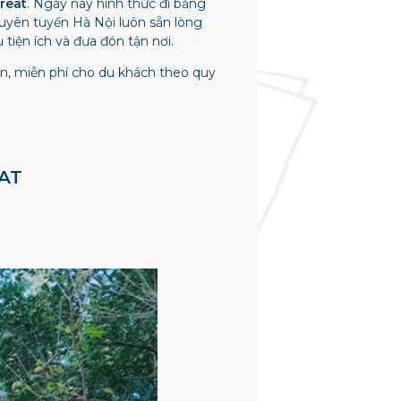
reat
. Ngày nay hình thức đi bằng
uyên tuyến Hà Nội luôn sẵn lòng
tiện ích và đưa đón tận nơi.
oàn, miễn phí cho du khách theo quy
AT