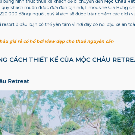
 đi bằng hình thức thuê xe khách để di chuyển đến
Mộc Châu Ret
n, quý khách muốn được đưa đón tận nơi, Limousine Gia Hưng ch
 220.000 đồng/ người, quý khách sẽ được trải nghiệm các dịch vụ 
 resort ở đâu, bạn có thể yên tâm vì nơi đây có nơi đậu xe an t
Châu giá rẻ có hồ bơi view đẹp cho thuê nguyên căn
NG CÁCH THIẾT KẾ CỦA MỘC CHÂU RETRE
âu Retreat