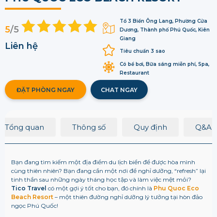
Tổ 3 Biển Ông Lang, Phường Cửa
5
/5
Dương, Thành phố Phú Quốc, Kiên
Giang
Liên hệ
Tiêu chuẩn 3 sao
Có bể bơi, Bữa sáng miễn phí, Spa,
Restaurant
ĐẶT PHÒNG NGAY
CHAT NGAY
Tổng quan
Thông số
Quy định
Q&A
Bạn đang tìm kiếm một địa điểm du lịch biển để được hòa mình
cùng thiên nhiên? Bạn đang cần một nơi để nghỉ dưỡng, “refresh” lại
tinh thần sau những ngày tháng học tập và làm việc mệt mỏi?
Tico Travel
có một gợi ý tốt cho bạn, đó chính là
Phu Quoc Eco
Beach Resort
– một thiên đường nghỉ dưỡng lý tưởng tại hòn đảo
ngọc Phú Quốc!