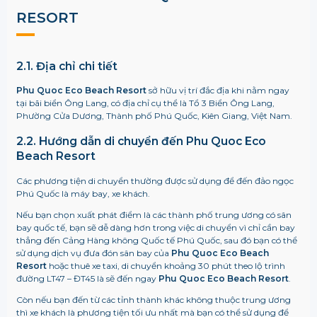
RESORT
2.1. Địa chỉ chi tiết
Phu Quoc Eco Beach Resort
sở hữu vị trí đắc địa khi nằm ngay
tại bãi biển Ông Lang, có địa chỉ cụ thể là Tổ 3 Biển Ông Lang,
Phường Cửa Dương, Thành phố Phú Quốc, Kiên Giang, Việt Nam.
2.2. Hướng dẫn di chuyển đến Phu Quoc Eco
Beach Resort
Các phương tiện di chuyển thường được sử dụng để đến đảo ngọc
Phú Quốc là máy bay, xe khách.
Nếu bạn chọn xuất phát điểm là các thành phố trung ương có sân
bay quốc tế, bạn sẽ dễ dàng hơn trong việc di chuyển vì chỉ cần bay
thẳng đến Cảng Hàng không Quốc tế Phú Quốc, sau đó bạn có thể
sử dụng dịch vụ đưa đón sân bay của
Phu Quoc Eco Beach
Resort
hoặc thuê xe taxi, di chuyển khoảng 30 phút theo lộ trình
đường LT47 – ĐT45 là sẽ đến ngay
Phu Quoc Eco Beach Resort
.
Còn nếu bạn đến từ các tỉnh thành khác không thuộc trung ương
thì xe khách là phương tiện tối ưu nhất mà bạn có thể sử dụng để