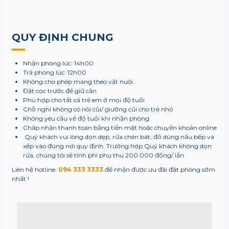
QUY ĐỊNH CHUNG
Nhận phòng lúc: 14h00
Trả phòng lúc: 12h00
Không cho phép mang theo vật nuôi
Đặt cọc trước để giữ căn
Phù hợp cho tất cả trẻ em ở mọi độ tuổi
Chỗ nghỉ không có nôi cũi/ giường cũi cho trẻ nhỏ
Không yêu cầu về độ tuổi khi nhận phòng
Chấp nhận thanh toán bằng tiền mặt hoặc chuyển khoản online
Quý khách vui lòng dọn dẹp, rửa chén bát, đồ dùng nấu bếp và
xếp vào đúng nơi quy định. Trường hợp Quý khách không dọn
rửa, chúng tôi sẽ tính phí phụ thu 200.000 đồng/ lần.
Liên hệ hotline:
094 333 3333
để nhận được ưu đãi đặt phòng sớm
nhất !