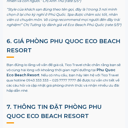
nhiên và con người.” Chị Anh Thư (rate 5/5*)
“Style của khách sạn đúng theo tên gọi, đây là 1 trong 3 nơi mình
chọn ở lại cho kỳ nghỉ ở Phú Quốc. Spa được chăm sóc tốt, nhân
viên có chuyên môn. Vô cùng recommend mọi người đến đây trải
nghiệm!” Chị Tường Vy đánh giá về E
co Beach Phú Quốc
(rate 5/5*)
6. GIÁ PHÒNG PHU QUOC ECO BEACH
RESORT
Bạn đừng lo lắng về vấn đề giá cả, Tico Travel chắc chắn rằng bạn sẽ
vô cùng hài lòng với khoảng thời gian nghỉ dưỡng tại
Phu Quoc
Eco Beach Resort
. Nếu có nhu cầu, bạn hãy liên hệ với Tico Travel
qua hotline 0943 333 333 – 025 7777 7777 để được tư vấn chi tiết về
các câu hỏi và cập nhật giá phòng chính thức và nhận nhiều ưu đãi
hấp dẫn nhé.
7. THÔNG TIN ĐẶT PHÒNG PHU
QUOC ECO BEACH RESORT