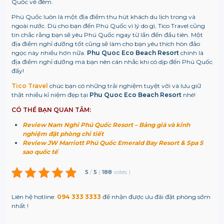
Quốc về đêm.
Phú Quốc luôn là một địa điểm thu hút khách du lịch trong và
ngoài nước. Dù cho bạn đến Phú Quốc vì lý do gì, Tico Travel cũng
tin chắc rằng bạn sẽ yêu Phú Quốc ngay từ lần đến đầu tiên. Một
địa điểm nghỉ dưỡng tốt cũng sẽ làm cho bạn yêu thích hòn đảo
ngọc này nhiều hơn nữa.
Phu Quoc Eco Beach Resort
chính là
địa điểm nghỉ dưỡng mà bạn nên cân nhắc khi có dịp đến Phú Quốc
đấy!
Tico Travel
chúc bạn có những trải nghiệm tuyệt vời và lưu giữ
thật nhiều kỉ niệm đẹp tại
Phu Quoc Eco Beach Resort
nhé!
CÓ THỂ BẠN QUAN TÂM:
Review Nam Nghi Phú Quốc Resort – Bảng giá và kinh
nghiệm đặt phòng chi tiết
Review JW Marriott Phú Quốc Emerald Bay Resort & Spa 5
sao quốc tế
5
/
5
(
188
votes
)
Liên hệ hotline:
094 333 3333
để nhận được ưu đãi đặt phòng sớm
nhất !