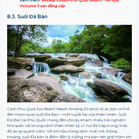
Xem thêm:
Review Fusion Phú Quốc Resort – All Spa
Inclusive 5 sao đẳng cấp
8.3. Suối Đá Bàn
Cách Phu Quoc Eco Beach Resort khoảng 30 phút lái xe, bạn có thể
đến tham quan suối Đá Bàn – một tuyệt tác của thiên nhiên. Suối
Đá Bàn tại Phú Quốc mang đến cho du khách nhiều trải nghiệm
khó quên với khung cảnh thiên nhiên kỳ vĩ, núi đá trập trùng, thác
đổ ào ào quanh năm. Với khí hậu trong lành, mát mẻ, thông
thoáng, suối Đá bàn là điểm đến lý tưởng mà bạn nên ghé thăm khi