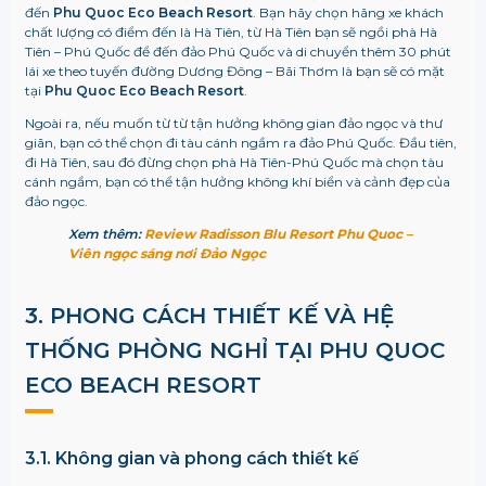
đến
Phu Quoc Eco Beach Resort
. Bạn hãy chọn hãng xe khách
chất lượng có điểm đến là Hà Tiên, từ Hà Tiên bạn sẽ ngồi phà Hà
Tiên – Phú Quốc để đến đảo Phú Quốc và di chuyển thêm 30 phút
lái xe theo tuyến đường Dương Đông – Bãi Thơm là bạn sẽ có mặt
tại
Phu Quoc Eco Beach Resort
.
Ngoài ra, nếu muốn từ từ tận hưởng không gian đảo ngọc và thư
giãn, bạn có thể chọn đi tàu cánh ngầm ra đảo Phú Quốc. Đầu tiên,
đi Hà Tiên, sau đó đừng chọn phà Hà Tiên-Phú Quốc mà chọn tàu
cánh ngầm, bạn có thể tận hưởng không khí biển và cảnh đẹp của
đảo ngọc.
Xem thêm:
Review Radisson Blu Resort Phu Quoc –
Viên ngọc sáng nơi Đảo Ngọc
3. PHONG CÁCH THIẾT KẾ VÀ HỆ
THỐNG PHÒNG NGHỈ TẠI PHU QUOC
ECO BEACH RESORT
3.1. Không gian và phong cách thiết kế