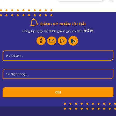
Nam
Vi
ĐĂNG KÝ NHẬN ƯU ĐÃI
50%
Đăng ký ngay để được giảm giá lên đến
.