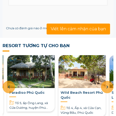
Chưa có đánh giá nào ở mục này!
Viết lên cảm nhận của bạn
RESORT TƯƠNG TỰ CHO BẠN
Paradiso Phú Quốc
Wild Beach Resort Phú
Sh
Quốc
Lo
Tổ 5, ấp Ông Lang, xã
Cửa Dương, huyện Phú
Tổ 4, Ấp 4, xã Cửa Cạn,
Quốc, tỉnh Kiên Giang, Việt
Vũng Bầu, Phú Quốc
Dấ