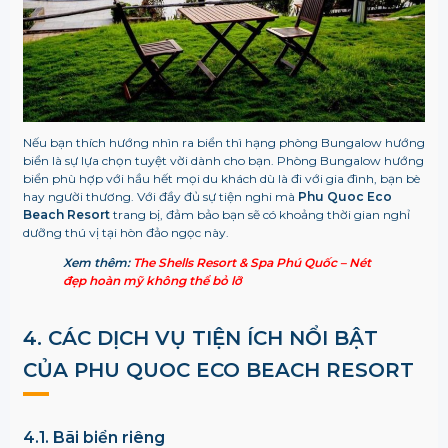
Nếu bạn thích hướng nhìn ra biển thì hạng phòng Bungalow hướng
biển là sự lựa chọn tuyệt vời dành cho bạn. Phòng Bungalow hướng
biển phù hợp với hầu hết mọi du khách dù là đi với gia đình, bạn bè
hay người thương. Với đầy đủ sự tiện nghi mà
Phu Quoc Eco
Beach Resort
trang bị, đảm bảo bạn sẽ có khoảng thời gian nghỉ
dưỡng thú vị tại hòn đảo ngọc này.
Xem thêm:
The Shells Resort & Spa Phú Quốc – Nét
đẹp hoàn mỹ không thể bỏ lỡ
4. CÁC DỊCH VỤ TIỆN ÍCH NỔI BẬT
CỦA PHU QUOC ECO BEACH RESORT
4.1. Bãi biển riêng