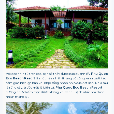
Với góc nhìn từ trên cao, bạn sẽ thấy được bao quanh lấy
Phu Quoc
Eco Beach Resort
là một hệ sinh thái rừng vô cùng xanh tươi, tạo
cảm giác biệt lập hẳn với nhịp sống nhộn nhịp của đất liền. Phía sau
là rừng cây, trước mặt là biển cả,
Phu Quoc Eco Beach Resort
dường như chiếm trọn được không khí xanh – sạch nhất mà thiên
nhiên mang lại.