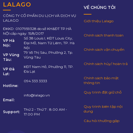
LALAGO
VỀ CHÚNG TÔI
CÔNG TY CỔ PHẦN DU LỊCH VÀ DỊCH VỤ
LALAGO
Giới thiệu Lalago
ĐKKD: 0107959328 do sở KH&ĐT TP.HÀ
NỘI cấp ngày: 15/8/2017
Chính sách thanh toán
Số 38 Louis I, KĐT Louis City,
VP Hà
Đại Mỗ, Nam Từ Liêm, TP. Hà
Nội:
Nội
Chính sách vận chuyển
79 Võ Thị Sáu, Phường 2, Tp.
VP Vũng
Vũng Tàu
Tàu:
Chính sách hủy/ hoàn trả
KĐT Nam Hồ, Phường 11, TP.
VP Đà
Đà Lạt
Lạt:
Chính sách bảo mật
094 333 3333
thông tin
Hotline:
Quy trình đặt giữ chỗ
info@lalago.vn
Email:
Quy trình biên tập nội
Thứ 2 - Thứ 7 : 8.00 AM -
dung
Support:
17.00 PM
Câu hỏi thường gặp