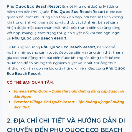
Phu Quoc Eco Beach Resort
là một khu nghỉ dưỡng lý tưởng
nằm trên đảo Phú Quốc.
Phu Quoc Eco Beach Resort
được bao
quanh bởi một khu rừng sinh thái xinh đẹp, nơi bạn sẽ thích không
khí trong lành với thảm động vật, thực vật tự nhiên, bạn sẽ cảm
nhận được một cách chân thật nhất bức tranh biển và rừng cùng
kết hợp, mang lại tâm trạng thư giãn tuyệt đối khi bạn nghỉ ngơi
tại
Phu Quoc Eco Beach Resort
.
Từ khu nghỉ dưỡng
Phu Quoc Eco Beach Resort
, bạn có thể
ngắm nhìn quang cảnh tuyệt đẹp của biển và rừng sinh thái, tham
gia các hoạt động trên bãi biển được khu nghỉ dưỡng thiết kế cho
du khách để có những trải nghiệm tuyệt vời nhất, thưởng thức
những món ăn ngon và lưu giữ những kỉ niệm đẹp cùng
Phu Quoc
Eco Beach Resort
.
CÓ THỂ BẠN QUAN TÂM:
Vinpearl Phú Quốc – Quần thể nghỉ dưỡng đẳng cấp 5 sao nơi
đảo Ngọc
Premier Village Phú Quốc Resort – Tận hưởng kỳ nghỉ dưỡng
đích thực
2. ĐỊA CHỈ CHI TIẾT VÀ HƯỚNG DẪN DI
CHUYỂN ĐẾN PHU QUOC ECO BEACH