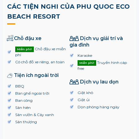
CÁC TIỆN NGHI CỦA PHU QUOC ECO
BEACH RESORT
Chỗ đậu xe
Dịch vụ giải trí và
gia đình
Chỗ đậu xe miễn
Miễn phí!
phí
Karaoke
Có chỗ đỗ xe riêng, an toàn
Truyền hình cáp
Miễn phí!
free
Tiện ích ngoài trời
Dịch vụ lau dọn
BBQ
Giặt khô
Bàn ghế ngoài trời
Giặt ủi
Ban công
Dọn phòng hàng ngày
Sân hiên
Sân vườn & Cây xanh
Sân thượng