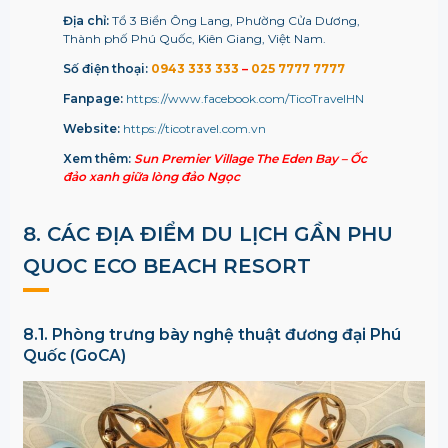
Địa chỉ:
Tổ 3 Biển Ông Lang, Phường Cửa Dương,
Thành phố Phú Quốc, Kiên Giang, Việt Nam.
Số điện thoại:
0943 333 333
–
025 7777 7777
Fanpage:
https://www.facebook.com/TicoTravelHN
Website:
https://ticotravel.com.vn
Xem thêm:
Sun Premier Village The Eden Bay – Ốc
đảo xanh giữa lòng đảo Ngọc
8. CÁC ĐỊA ĐIỂM DU LỊCH GẦN PHU
QUOC ECO BEACH RESORT
8.1. Phòng trưng bày nghệ thuật đương đại Phú
Quốc (GoCA)