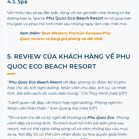
4.3. Spa
Với nhiều liệu pháp đặc biệt, cộng với làn gió biển nhẹ nhàng từ đại
dương bao la, Spa tại
Phu Quoc Eco Beach Resort
là nơi giúp bạn
thư giãn và phục hồi tinh thần sau những ngày làm việc mệt mỏi.
Xem thêm:
Best Western Premier Sonasea Phu
Quoc review và bảng giá phòng ưu đãi nhất
5. REVIEW CỦA KHÁCH HÀNG VỀ PHU
QUOC ECO BEACH RESORT
“
Phu Quoc Eco Beach Resort
rất đẹp, phòng ốc được bố trí phù
hợp cho du lịch nghỉ dưỡng. Nhân viên chu đáo, lịch sự, và nhiệt
tình. Bãi biển sạch sẽ, nước biển trong.” Chị Thùy Minh (rate 5/5*)
“Cảnh quan rất đẹp, rất thích hợp nghỉ dưỡng. Phòng nghỉ ổn.
Nhân viên thân thiện.” Anh Quang Đại (rate 5/5*)
“Tôi và bạn trai đã có kỳ nghỉ dễ thương tại
Phu Quoc Eco
. Phong
cảnh đẹp và trong lành. Tôi thích buổi tối trên bãi biển phía sau
resort, nơi có thể nghe tiếng sóng vỗ và nhìn những tàu câu mực
xa xa. Nơi đây tôi có thể cảm nhận được sự hòa quyện giữa thiên