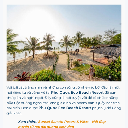
Với bãi cát trắng mịn và những con sóng vỗ nhẹ vào bờ, đây là một
nơi riêng tư và vắng vẻ tại
Phu Quoc Eco Beach Resort
để bạn
thư giãn và nghỉ ngơi. Đây cũng là nơi tuyệt vời để tổ chức những
bữa tiệc nướng ngoài trời cho gia đình và nhóm bạn. Quầy bar trên
bãi biển luôn được
Phu Quoc Eco Beach Resort
phục vụ đồ uống
giải khát.
Xem thêm:
Sunset Sanato Resort & Villas – Nét đẹp
quyến rũ nơi đại dương xinh đẹp