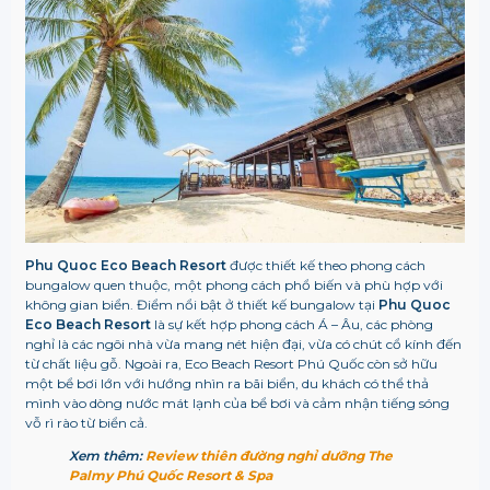
Phu Quoc Eco Beach Resort
được thiết kế theo phong cách
bungalow quen thuộc, một phong cách phổ biến và phù hợp với
không gian biển. Điểm nổi bật ở thiết kế bungalow tại
Phu Quoc
Eco Beach Resort
là sự kết hợp phong cách Á – Âu, các phòng
nghỉ là các ngôi nhà vừa mang nét hiện đại, vừa có chút cổ kính đến
từ chất liệu gỗ. Ngoài ra, E
co Beach Resort Phú Quốc
còn sở hữu
một bể bơi lớn với hướng nhìn ra bãi biển, du khách có thể thả
mình vào dòng nước mát lạnh của bể bơi và cảm nhận tiếng sóng
vỗ rì rào từ biển cả.
Xem thêm:
Review thiên đường nghỉ dưỡng The
Palmy Phú Quốc Resort & Spa