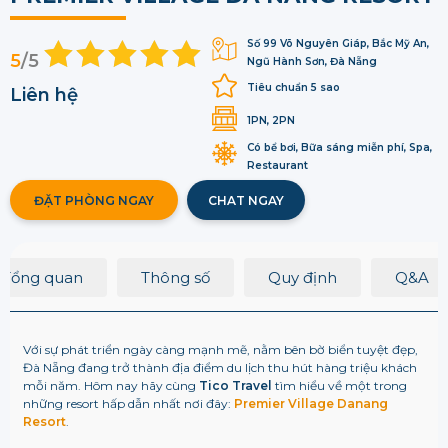
Số 99 Võ Nguyên Giáp, Bắc Mỹ An,
5
/5
Ngũ Hành Sơn, Đà Nẵng
Tiêu chuẩn 5 sao
Liên hệ
1PN, 2PN
Có bể bơi, Bữa sáng miễn phí, Spa,
Restaurant
ĐẶT PHÒNG NGAY
CHAT NGAY
Tổng quan
Thông số
Quy định
Q&A
Với sự phát triển ngày càng mạnh mẽ, nằm bên bờ biển tuyệt đẹp,
Đà Nẵng đang trở thành địa điểm du lịch thu hút hàng triệu khách
mỗi năm. Hôm nay hãy cùng
Tico Travel
tìm hiểu về một trong
những resort hấp dẫn nhất nơi đây:
Premier Village Danang
Resort
.