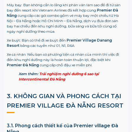
Máy bay: Bạn không cần lo lắng khi phân vân làm sao để đi từ sân
bay đến resort khi Vietnam Airlines đã kết hợp cùng
Premier Đà
Nẵng
cung cấp các gói combo gồm vé máy bay một chiều từ Hà
Nội – Đà Nẵng hoặc Hồ Chí Minh – Đà Nẵng, dịch vụ đưa đón sân
bay hai chiều đến khu nghỉ dưỡng, bữa sáng và bữa tối cùng số
ngày nghỉ dưỡng theo mùa.
Xe buýt: Bạn có thể đi xe buýt đến
Premier Village Danang
Resort
bằng các tuyến như 01, N1, R6A
Xe cá nhân: Nếu bạn có phương tiện cá nhân của mình thì việc đi
đến khu nghỉ dưỡng này là hoàn toàn thuận lợi, đặc biệt khi
Premier Đà Nẵng
cung cấp chỗ đậu xe miễn phí.
Xem thêm:
Trải nghiệm nghỉ dưỡng 6 sao tại
Intercontinental Đà Nẵng
3. KHÔNG GIAN VÀ PHONG CÁCH TẠI
PREMIER VILLAGE ĐÀ NẴNG RESORT
3.1. Phong cách thiết kế của Premier village Đà
Nẵng