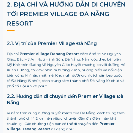
2. ĐỊA CHỈ VÀ HƯỚNG DẪN DI CHUYỂN
TỚI PREMIER VILLAGE ĐÀ NẴNG
RESORT
2.1. Vị trí của Premier Village Đà Nẵng
Địa chỉ
Premier Village Danang Resort
nằm ở số 99 Võ Nguyên
Giáp, Bắc Mỹ An, Ngũ Hành Sơn, Đà Nẵng. Nằm dọc theo bãi biển
Mỹ Khê, trên đường Võ Nguyên Giáp huyết mạch giao với đường Hồ
Xuân Hương, có view nhìn ra hướng vườn, hướng biển và đối diện
biển cùng khí hậu mát mẻ. Khu nghỉ dưỡng chỉ cách sân bay quốc
tế Đà Nẵng 15 phút, cách trung tâm thành phố Đà Nẵng 10 phút và
phố cổ Hội An 20 phút.
2.2. Hướng dẫn di chuyển đến Premier Village Đà
Nẵng
Vì nằm trên cung đường huyết mạch của Đà Nẵng, cách trung tâm
thành phố chỉ 4,2 km nên việc di chuyển đến địa điểm này khá
thuận lợi. Các phường tiện bạn có thể di chuyển đến
Premier
Village Danang Resort
đa dạng như: