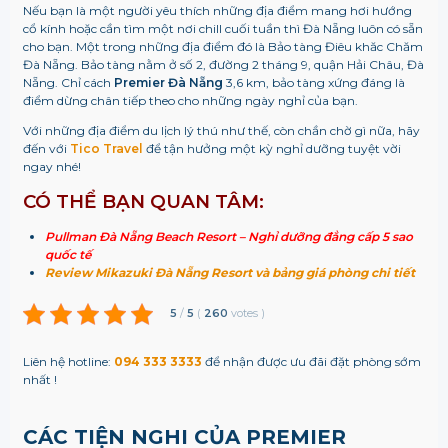
Nếu bạn là một người yêu thích những địa điểm mang hơi hướng
cổ kính hoặc cần tìm một nơi chill cuối tuần thì Đà Nẵng luôn có sẵn
cho bạn. Một trong những địa điểm đó là Bảo tàng Điêu khăc Chăm
Đà Nẵng. Bảo tàng nằm ở số 2, đường 2 tháng 9, quận Hải Châu, Đà
Nẵng. Chỉ cách
Premier Đà Nẵng
3,6 km, bảo tàng xứng đáng là
điểm dừng chân tiếp theo cho những ngày nghỉ của bạn.
Với những địa điểm du lịch lý thú như thế, còn chần chờ gì nữa, hãy
đến với
Tico Travel
để tận hưởng một kỳ nghỉ dưỡng tuyệt vời
ngay nhé!
CÓ THỂ BẠN QUAN TÂM:
Pullman Đà Nẵng Beach Resort – Nghỉ dưỡng đẳng cấp 5 sao
quốc tế
Review Mikazuki Đà Nẵng Resort và bảng giá phòng chi tiết
5
/
5
(
260
votes
)
Liên hệ hotline:
094 333 3333
để nhận được ưu đãi đặt phòng sớm
nhất !
CÁC TIỆN NGHI CỦA PREMIER