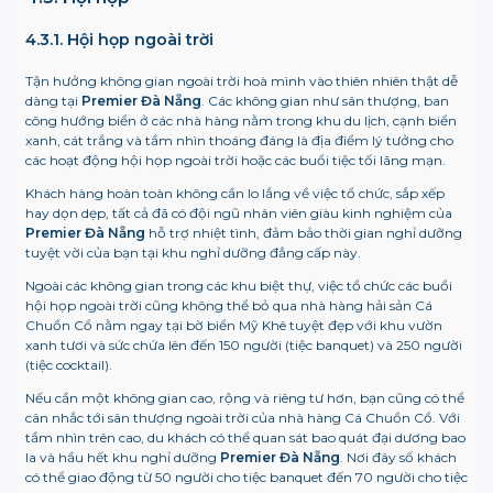
4.3.1. Hội họp ngoài trời
Tận hưởng không gian ngoài trời hoà mình vào thiên nhiên thật dễ
dàng tại
Premier Đà Nẵng
. Các không gian như sân thượng, ban
công hướng biển ở các nhà hàng nằm trong khu du lịch, cạnh biển
xanh, cát trắng và tầm nhìn thoáng đáng là địa điểm lý tưởng cho
các hoạt động hội họp ngoài trời hoặc các buổi tiệc tối lãng mạn.
Khách hàng hoàn toàn không cần lo lắng về việc tổ chức, sắp xếp
hay dọn dẹp, tất cả đã có đội ngũ nhân viên giàu kinh nghiệm của
Premier Đà Nẵng
hỗ trợ nhiệt tình, đảm bảo thời gian nghỉ dưỡng
tuyệt vời của bạn tại khu nghỉ dưỡng đẳng cấp này.
Ngoài các không gian trong các khu biệt thự, việc tổ chức các buổi
hội họp ngoài trời cũng không thể bỏ qua nhà hàng hải sản Cá
Chuồn Cổ nằm ngay tại bờ biển Mỹ Khê tuyệt đẹp với khu vườn
xanh tươi và sức chứa lên đến 150 người (tiệc banquet) và 250 người
(tiệc cocktail).
Nếu cần một không gian cao, rộng và riêng tư hơn, bạn cũng có thể
cân nhắc tới sân thượng ngoài trời của nhà hàng Cá Chuồn Cổ. Với
tầm nhìn trên cao, du khách có thể quan sát bao quát đại dương bao
la và hầu hết khu nghỉ dưỡng
Premier Đà Nẵng
. Nơi đây số khách
có thể giao động từ 50 người cho tiệc banquet đến 70 người cho tiệc