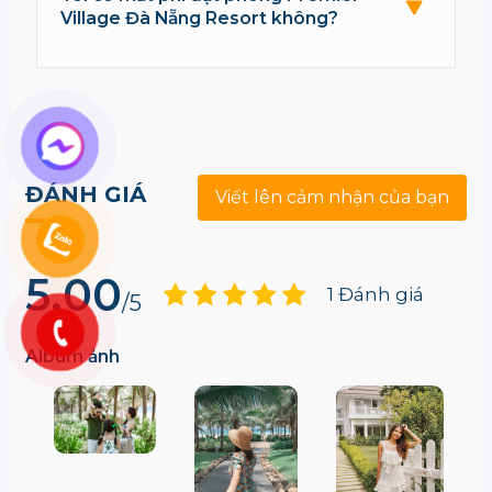
Village Đà Nẵng Resort không?
ĐÁNH GIÁ
Viết lên cảm nhận của bạn
5.00
1 Đánh giá
/5
Album ảnh