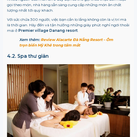
gọi theo món, nhà hàng sẵn sàng cung cấp những món ăn chất
lượng nhất tới quý khách.
Với sức chứa 300 người, việc bạn cần lo lắng không còn là vị trí mà
là thời gian. Hãy đến và tận hưởng những giây phút nghỉ ngơi thoải
mái ở
Premier village Danang resort
.
Xem thêm:
Review Alacarte Đà Nẵng Resort – Ôm
trọn biển Mỹ Khê trong tầm mắt
4.2. Spa thư giãn