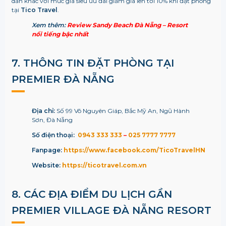
dẫn khác với mức giá siêu ưu đãi giảm giá lên tới 10% khi đặt phòng
tại
Tico Travel
.
Xem thêm:
Review Sandy Beach Đà Nẵng – Resort
nổi tiếng bậc nhất
7. THÔNG TIN ĐẶT PHÒNG TẠI
PREMIER ĐÀ NẴNG
Địa chỉ:
Số 99 Võ Nguyên Giáp, Bắc Mỹ An, Ngũ Hành
Sơn, Đà Nẵng
Số điện thoại:
0943 333 333
–
025 7777 7777
Fanpage:
https://www.facebook.com/TicoTravelHN
Website:
https://ticotravel.com.vn
8. CÁC ĐỊA ĐIỂM DU LỊCH GẦN
PREMIER VILLAGE ĐÀ NẴNG RESORT