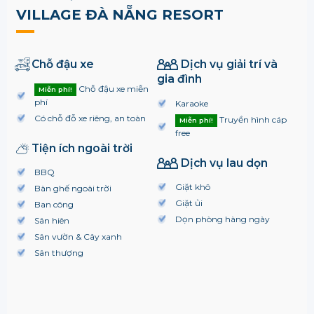
VILLAGE ĐÀ NẴNG RESORT
Chỗ đậu xe
Dịch vụ giải trí và
gia đình
Chỗ đậu xe miễn
Miễn phí!
phí
Karaoke
Có chỗ đỗ xe riêng, an toàn
Truyền hình cáp
Miễn phí!
free
Tiện ích ngoài trời
Dịch vụ lau dọn
BBQ
Giặt khô
Bàn ghế ngoài trời
Giặt ủi
Ban công
Dọn phòng hàng ngày
Sân hiên
Sân vườn & Cây xanh
Sân thượng