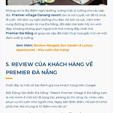
Không chỉ là địa điểm nghỉ dưỡng, trăng mật lý tưởng cho các cặp
đôi,
Premier village Danang resort
còn là nơi tuyệt vời để tổ chức
lễ cưới. Với dịch vụ nghỉ dưỡng chu đáo, hồ bơi vô cực, nằm trên
cung đường thuận lợi của Đà Nẵng, đối diện bãi biển Mỹ An xinh
đẹp, khoảng không gian ngoài trời thơ mộng đầy chất thơ,
Premier Đà Nẵng
sẽ giúp các cặp đôi hiện thực hoá giấc mơ về một
đám cưới lý tưởng.
Xem thêm:
Review Mangala Zen Garden & Luxury
Apartments – Khu vườn thơ mộng
5. REVIEW CỦA KHÁCH HÀNG VỀ
PREMIER ĐÀ NẴNG
Dưới đây là một số bài đánh giá của khách hàng trên Google:
Bất Động Sản Biển Đà Nẵng: “Resort Premier Village ở Đà Nẵng luôn
là nơi mình ở mỗi khi đi công tác, phòng ốc thì rộng rãi, nhân viên
phục vụ thì luôn như người nhà. Ngay bên Biển Biển, Hồ bơi thì khỏi
phải chê. Nói chung là 10 điểm cho tất cả.”