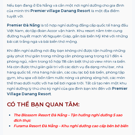
Nếu bạn đang ở Đà Nẵng và cần một nơi nghỉ dưỡng cho gia đình
của mình thì
Premier village Danang Resort
là một địa điểm
tuyệt vời.
Premier Đà Nẵng
là tổ hợp nghỉ dưỡng đẳng cấp quốc tế hàng đầu
Việt Nam, do tập đoàn Accor vận hành. Khu resort nằm trên cung
đường huyết mạch Võ Nguyên Giáp, gần bãi biển Mỹ Khê với những
bãi cát trắng ngà và bãi biển thơ mộng.
Khi đến nghỉ dưỡng nơi đây bạn không chỉ được tận hưởng những
giây phút thư giãn trong những căn phòng sang trọng từ 1 đến 4
phòng ngủ, nằm trong tổ hợp 118 căn biệt thự có view nhìn ra biển.
Mà còn được thư giãn giải trí với các dịch vụ đa dạng như bar, nhà
hàng quốc tế, nhà hàng hải sản, các câu lạc bộ bãi biển, phòng tập
gym, khu spa với bồn tắm nước nóng và phòng xông hơi, các môn
thể thao dưới nước với hai bể bơi ngoài trời. Tất cả tạo nên một khu
nghỉ dưỡng lý thú cho kỳ nghỉ của gia đình bạn khi đến với
Premier
Village Danang Resort
.
CÓ THỂ BẠN QUAN TÂM:
The Blossom Resort Đà Nẵng – Tận hưởng nghỉ dưỡng 5 sao
đích thực
Furama Resort Đà Nẵng – Khu nghỉ dưỡng cao cấp bên bờ biển