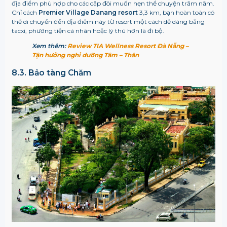
địa điểm phù hợp cho các cặp đôi muốn hẹn thề chuyện trăm năm.
Chỉ cách
Premier Village Danang resort
3,3 km, bạn hoàn toàn có
thể di chuyển đến địa điểm này từ resort một cách dễ dàng bằng
tacxi, phương tiện cá nhân hoặc lý thú hơn là đi bộ.
Xem thêm:
Review TIA Wellness Resort Đà Nẵng –
Tận hưởng nghỉ dưỡng Tâm – Thân
8.3. Bảo tàng Chăm