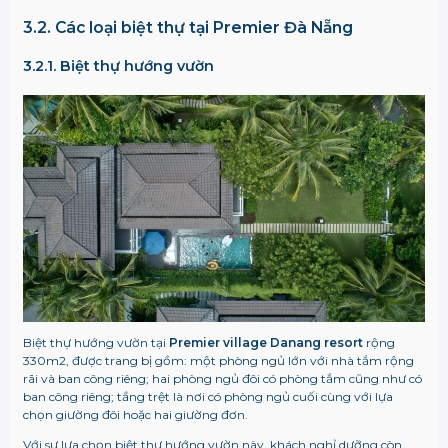
3.2. Các loại biệt thự tại Premier Đà Nẵng
3.2.1. Biệt thự hướng vườn
Biệt thự hướng vườn tại
Premier village Danang resort
rộng
330m2, được trang bị gồm: một phòng ngủ lớn với nhà tắm rộng
rãi và ban công riêng; hai phòng ngủ đôi có phòng tắm cũng như có
ban công riêng; tầng trệt là nơi có phòng ngủ cuối cùng với lựa
chọn giường đôi hoặc hai giường đơn.
Với sự lựa chọn biệt thự hướng vườn này, khách nghỉ dưỡng còn