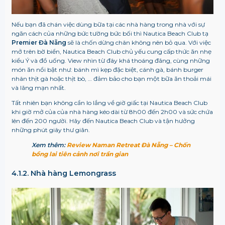
Nếu bạn đã chán việc dùng bữa tại các nhà hàng trong nhà với sự
ngăn cách của những bức tường bức bối thì Nautica Beach Club tạ
Premier Đà Nẵng
sẽ là chốn dừng chân không nên bỏ qua. Với việc
mở trên bờ biển, Nautica Beach Club chủ yếu cung cấp thức ăn nhẹ
kiểu Ý và đồ uống. View nhìn từ đây khá thoáng đãng, cùng những
món ăn nổi bật như: bánh mì kẹp đặc biệt, cánh gà, bánh burger
nhân thịt gà hoặc thịt bò, … đảm bảo cho bạn một bữa ăn thoải mái
và lãng mạn nhất.
Tất nhiên bạn không cần lo lắng về giờ giấc tại Nautica Beach Club
khi giờ mở của của nhà hàng kéo dài từ 8h00 đến 2h00 và sức chứa
lên đến 200 người. Hãy đến Nautica Beach Club và tận hưởng
những phút giây thư giãn.
Xem thêm:
Review Naman Retreat Đà Nẵng – Chốn
bồng lai tiên cảnh nơi trần gian
4.1.2. Nhà hàng Lemongrass