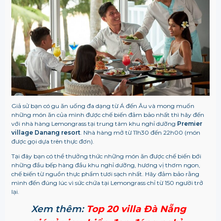
Giả sử bạn có gu ăn uống đa dạng từ Á đến Âu và mong muốn
những món ăn của mình được chế biến đảm bảo nhất thì hãy đến
với nhà hàng Lemongrass tại trung tâm khu nghỉ dưỡng
Premier
village Danang resort
. Nhà hàng mở từ 11h30 đến 22h00 (món
được gọi dựa trên thực đơn).
Tại đây bạn có thể thưởng thức những món ăn được chế biến bới
những đầu bếp hàng đầu khu nghỉ dưỡng, hương vị thơm ngon,
chế biến từ nguồn thực phẩm tươi sạch nhất.
Hãy đảm bảo rằng
mình đến đúng lúc vì sức chứa tại Lemongrass chỉ từ 150 người trở
lại.
Xem thêm:
Top 20 villa Đà Nẵng