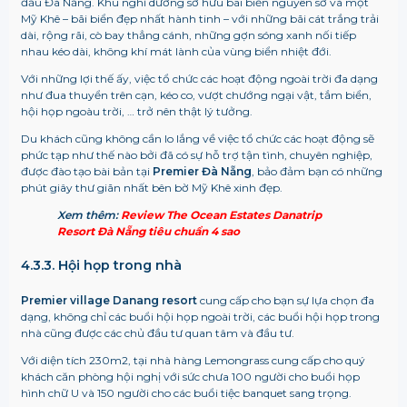
đầu Đà Nẵng. Khu nghỉ dưỡng sở hữu bãi biển nguyên sơ và một
Mỹ Khê – bãi biển đẹp nhất hành tinh – với những bãi cát trắng trải
dài, rộng rãi, cò bay thẳng cánh, những gợn sóng xanh nối tiếp
nhau kéo dài, không khí mát lành của vùng biển nhiệt đới.
Với những lợi thế ấy, việc tổ chức các hoạt động ngoài trời đa dạng
như đua thuyển trên cạn, kéo co, vượt chướng ngại vật, tắm biển,
hội họp ngoàu trời, … trở nên thật lý tưởng.
Du khách cũng không cần lo lắng về việc tổ chức các hoạt động sẽ
phức tạp như thế nào bởi đã có sự hỗ trợ tận tình, chuyên nghiệp,
được đào tạo bài bản tại
Premier Đà Nẵng
, bảo đảm bạn có những
phút giây thư giãn nhất bên bờ Mỹ Khê xinh đẹp.
Xem thêm:
Review The Ocean Estates Danatrip
Resort Đà Nẵng tiêu chuẩn 4 sao
4.3.3. Hội họp trong nhà
Premier village Danang resort
cung cấp cho bạn sự lựa chọn đa
dạng, không chỉ các buổi hội họp ngoài trời, các buổi hội họp trong
nhà cũng được các chủ đầu tư quan tâm và đầu tư.
Với diện tích 230m2, tại nhà hàng Lemongrass cung cấp cho quý
khách căn phòng hội nghị với sức chưa 100 người cho buổi họp
hình chữ U và 150 người cho các buổi tiệc banquet sang trọng.