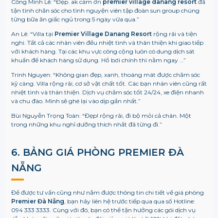
Công Minh Lê: “Đẹp. ak cảm ơn
premier village danang resort
đã
tận tình chăn sóc cho tình nguyện viên tập đoàn sun group chúng
từng bữa ăn giấc ngủ trong 5 ngày vừa qua.”
An Lê: “Villa tại
Premier Village Danang Resort
rộng rãi và tiện
nghi. Tất cả các nhân viên đều nhiệt tình và thân thiện khi giao tiếp
với khách hàng. Tại các khu vực công cộng luôn có dung dịch sát
khuẩn để khách hàng sử dụng. Hồ bơi chính thì nằm ngay …”
Trinh Nguyen: “Không gian đẹp, xanh, thoáng mát được chăm sóc
kỹ càng. Villa rộng rãi, cơ sở vật chất tốt. Các bạn nhân viên cũng rất
nhiệt tình và thân thiện. Dịch vụ chăm sóc tốt 24/24, xe điện nhanh
và chu đáo. Mình sẽ ghé lại vào dịp gần nhất.”
Bùi Nguyễn Trọng Toàn: “Đẹp! rộng rãi, đi bộ mỏi cả chân. Một
trong những khu nghỉ dưỡng thích nhất đã từng đi.”
6. BẢNG GIÁ PHÒNG PREMIER ĐÀ
NẴNG
Để được tư vấn cũng như nắm được thông tin chi tiết về giá phòng
Premier Đà Nẵng
, bạn hãy liên hệ trước tiếp qua qua số Hotline:
094 333 3333. Cùng với đó, bạn có thể tận hưởng các gói dịch vụ