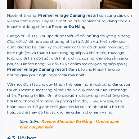
Ngoài nhà hàng,
Premier village Danang resort
còn cung cấp dịch
vụ spa chất lượng. Đây sẽ là một nơi trải nghiệm xứng đáng cho du
khách khi dừng chân tại
Premier Đà Nẵng
.
Các gói trị liệu tại khu spa được thiết kế bởi những chuyên gia hàng
đầu, với sự kết hợp các phương pháp từ Á đến Âu. Nhân viên spa
được đào tạo bài bản, kỹ thuật viên có trình độ chuyên môn cao, có
kinh nghiệm và thành thạo trong nghiệp vụ chăm sóc, massage.
Không giới hạn độ tuổi, giới tính, dịch vụ spa nơi đây đều sẵn sàng
phục vụ khách hàng. Sự đầu tư và chăm sóc chuyên nghiệp spa tại
Premier village Danang resort
đảm bảo cho khách hàng có
những giây phút nghỉ ngơi thoải mái nhất.
Với mục đích tạo cho quý khách thời gian nghỉ ngơi xứng đáng, spa
tại khu resort được trang bị hiệu đại và quy mô với 2 khu massage
chân, 7 phòng trị liệu lớn nhỏ bao gồm các phòng như phòng xông
hơi khô, phòng tắm riêng và phòng tắm đôi, … Sau khi spa, bạn
hoàn toàn có thể giành thời gian còn lại của mình tại khu hồ bơi
hoặc có thể thay đồ tại các khu riêng dành cho nam và nữ.
Xem thêm:
Review Sheraton Đà Nẵng – Venice xanh
biếc nơi phố biển
4.3. Hội họp