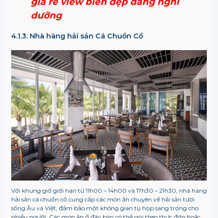
giá rẻ view biển đẹp đáng nghỉ
dưỡng
4.1.3. Nhà hàng hải sản Cá Chuồn Cồ
Với khung giờ giới hạn từ 11h00 – 14h00 và 17h30 – 21h30, nhà hàng
hải sản cá chuồn cổ cung cấp các món ăn chuyên về hải sản tươi
sống Âu và Việt, đảm bảo một không gian tụ họp sang trọng cho
nhiều người. Các món ăn ở đây bạn có thể gọi theo thực đơn hoặc