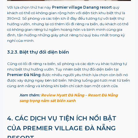
Với lựa chọn thứ hai này
Premier village Danang resort
quý
khách có thể có không gian rộng hơn với diện tích khu biệt thự là
390m2. Số phòng và các tiện ích ở đây đều tương tự với biệt thự
hướng vườn, nhưng lại có thêm lối đi riêng ra biển, du khách có thể
có không gian riêng tư ngắm hoàng hôn và bình minh cùng gia
đình, tận hưởng những giây phút riêng tư quý báu nhất trong kỳ
nghỉ của mình.
3.2.3. Biệt thự đối diện biển
Cũng có lối đi riêng ra biển, số phòng và các dịch vụ khác tương tự
như biệt thự hướng vườn. Tuy nhiên biệt thự đối diện biển tại
Premier Đà Nẵng
được nhiều người yêu thích lựa chọn còn bởi nó
được xây dựng ngay bên bờ biển. Những luồng gió tươi mát từ biển
cùng ánh nắng và không khí biển chỉ cách bạn một cánh cửa.
Xem thêm:
Review Hyatt Đà Nẵng – Resort Đà Nẵng
sang trọng nằm sát biển xanh
4. CÁC DỊCH VỤ TIỆN ÍCH NỔI BẬT
CỦA PREMIER VILLAGE ĐÀ NẴNG