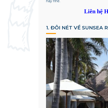
này
nhé.
Liên hệ H
1. ĐÔI NÉT VỀ SUNSEA