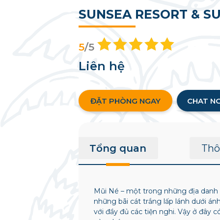
SUNSEA RESORT & S
5
/5
Liên hệ
ĐẶT PHÒNG NGAY
CHAT N
Tổng quan
Thô
Mũi Né – một trong những địa danh s
những bãi cát trắng lấp lánh dưới án
với đầy đủ các tiện nghi. Vậy ở đây