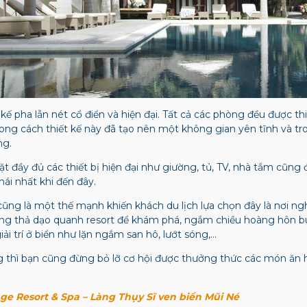
kế pha lẫn nét cổ điển và hiện đại. Tất cả các phòng đều được t
hong cách thiết kế này đã tạo nên một không gian yên tĩnh và tr
ng.
 đầy đủ các thiết bị hiện đại như giường, tủ, TV, nhà tắm cũng đ
hái nhất khi đến đây.
ũng là một thế mạnh khiến khách du lịch lựa chọn đây là nơi ng
hong thả dạo quanh resort để khám phá, ngắm chiều hoàng hôn 
ải trí ở biển như lặn ngắm san hô, lướt sóng,…
 thì bạn cũng đừng bỏ lỡ cơ hội được thưởng thức các món ăn 
age Resort & Spa – Làng Thụy Sĩ ven biển Mũi Né