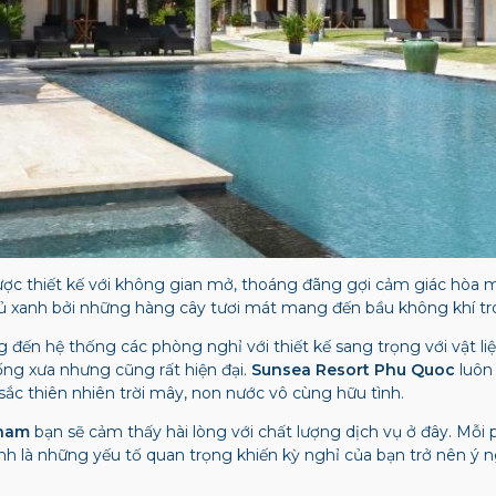
ợc thiết kế với không gian mở, thoáng đãng gợi cảm giác hòa mì
ủ xanh bởi những hàng cây tươi mát mang đến bầu không khí tro
 đến hệ thống các phòng nghỉ với thiết kế sang trọng với vật l
ng xưa nhưng cũng rất hiện đại.
Sunsea Resort Phu Quoc
luôn
 sắc thiên nhiên trời mây, non nước vô cùng hữu tình.
tnam
bạn sẽ cảm thấy hài lòng với chất lượng dịch vụ ở đây. Mỗi 
ính là những yếu tố quan trọng khiến kỳ nghỉ của bạn trở nên ý 