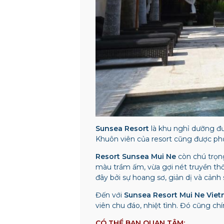
Sunsea Resort
là khu nghỉ dưỡng đư
Khuôn viên của resort cũng được ph
Resort Sunsea Mui Ne
còn chú trọng
màu trầm ấm, vừa gợi nét truyền thố
đây bởi sự hoang sơ, giản dị và cảnh
Đến với
Sunsea Resort Mui Ne
Vie
viên chu đáo, nhiệt tình. Đó cũng ch
CÓ THỂ BẠN QUAN TÂM: