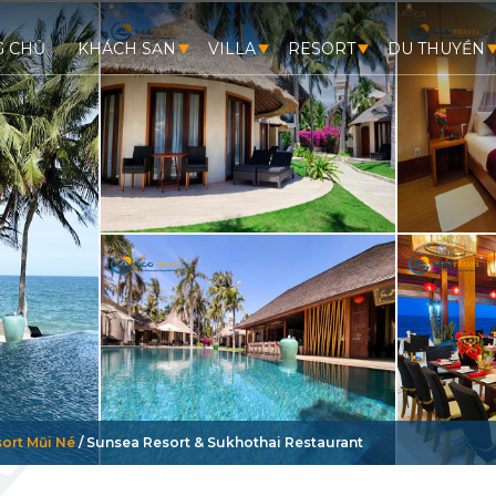
G CHỦ
KHÁCH SẠN
VILLA
RESORT
DU THUYỀN
ort Mũi Né
/
Sunsea Resort & Sukhothai Restaurant