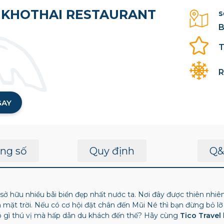
UKHOTHAI RESTAURANT
s
B
T
R
GAY
ng số
Quy định
Q&
ở hữu nhiều bãi biển đẹp nhất nước ta. Nơi đây được thiên nhiê
h mặt trời. Nếu có cơ hội đặt chân đến Mũi Né thì bạn đừng bỏ l
 có gì thú vị mà hấp dẫn du khách đến thế? Hãy cùng
Tico Travel