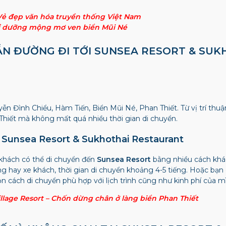
Vẻ đẹp văn hóa truyền thống Việt Nam
hỉ dưỡng mộng mơ ven biển Mũi Né
DẪN ĐƯỜNG ĐI TỚI SUNSEA RESORT & SU
yễn Đình Chiểu, Hàm Tiến, Biển Mũi Né, Phan Thiết. Từ vị trí thu
 Thiết mà không mất quá nhiều thời gian di chuyển.
 Sunsea Resort & Sukhothai Restaurant
u khách có thể di chuyển đến
Sunsea Resort
bằng nhiều cách khá
êng hay xe khách, thời gian di chuyển khoảng 4-5 tiếng. Hoặc bạ
n cách di chuyển phù hợp với lịch trình cũng như kinh phí của m
llage Resort – Chốn dừng chân ở làng biển Phan Thiết