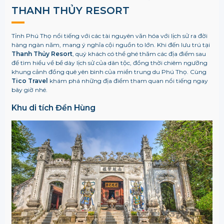
THANH THỦY RESORT
Tỉnh Phú Thọ nổi tiếng với các tài nguyên văn hóa với lịch sử ra đời
hàng ngàn năm, mang ý nghĩa cội nguồn to lớn. Khi đến lưu trú tại
Thanh Thủy Resort
, quý khách có thể ghé thăm các địa điểm sau
để tìm hiểu về bề dày lịch sử của dân tộc, đồng thời chiêm ngưỡng
khung cảnh đồng quê yên bình của miền trung du Phú Thọ. Cùng
Tico Travel
khám phá những địa điểm tham quan nổi tiếng ngay
bây giờ nhé.
Khu di tích Đền Hùng