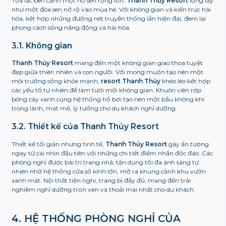
Tọa lạc bên cạnh một hồ sen rộng lớn,
Thanh Thủy Resort
lộng lẫy
như một đóa sen nở rộ vào mùa hè. Với không gian và kiến trúc hài
hòa, kết hợp những đường nét truyền thống lẫn hiện đại, đem lại
phong cách sống năng động và hài hòa.
3.1. Không gian
Thanh Thủy Resort
mang đến một không gian giao thoa tuyệt
đẹp giữa thiên nhiên và con người. Với mong muốn tạo nên một
môi trường sống khỏe mạnh,
resort Thanh Thủy
khéo léo kết hợp
các yếu tố tự nhiên để làm tươi mới không gian. Khuôn viên rợp
bóng cây xanh cùng hệ thống hồ bơi tạo nên một bầu không khí
trong lành, mát mẻ, lý tưởng cho du khách nghỉ dưỡng.
3.2. Thiết kế của Thanh Thủy Resort
Thiết kế tối giản nhưng tinh tế,
Thanh Thủy Resort
gây ấn tượng
ngay từ cái nhìn đầu tiên với những chi tiết điểm nhấn độc đáo. Các
phòng nghỉ được bài trí trang nhã, tận dụng tối đa ánh sáng tự
nhiên nhờ hệ thống cửa sổ kính lớn, mở ra khung cảnh khu vườn
xanh mát. Nội thất tiện nghi, trang bị đầy đủ, mang đến trải
nghiệm nghỉ dưỡng trọn vẹn và thoải mái nhất cho du khách.
4. HỆ THỐNG PHÒNG NGHỈ CỦA