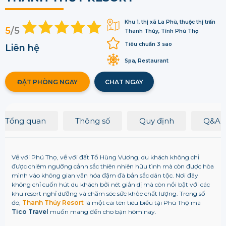
Khu 1, thị xã La Phù, thuộc thị trấn
5
/5
Thanh Thủy, Tỉnh Phú Thọ
Tiêu chuẩn 3 sao
Liên hệ
Spa, Restaurant
ĐẶT PHÒNG NGAY
CHAT NGAY
Tổng quan
Thông số
Quy định
Q&A
Về với Phú Thọ, về với đất Tổ Hùng Vương, du khách không chỉ
được chiêm ngưỡng cảnh sắc thiên nhiên hữu tình mà còn được hòa
mình vào không gian văn hóa đậm đà bản sắc dân tộc. Nơi đây
không chỉ cuốn hút du khách bởi nét giản dị mà còn nổi bật với các
khu resort nghỉ dưỡng và chăm sóc sức khỏe chất lượng. Trong số
đó,
Thanh Thủy Resort
là một cái tên tiêu biểu tại Phú Thọ mà
Tico Travel
muốn mang đến cho bạn hôm nay.