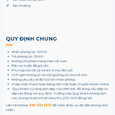
Sân thượng
QUY ĐỊNH CHUNG
Nhận phòng lúc: 14h00
Trả phòng lúc: 12h00
Không cho phép mang theo vật nuôi
Đặt cọc trước để giữ căn
Phù hợp cho tất cả trẻ em ở mọi độ tuổi
Chỗ nghỉ không có nôi cũi/ giường cũi cho trẻ nhỏ
Không yêu cầu về độ tuổi khi nhận phòng
Chấp nhận thanh toán bằng tiền mặt hoặc chuyển khoản online
Quý khách vui lòng dọn dẹp, rửa chén bát, đồ dùng nấu bếp và
xếp vào đúng nơi quy định. Trường hợp Quý khách không dọn
rửa, chúng tôi sẽ tính phí phụ thu 200.000 đồng/ lần.
Liên hệ hotline:
094 333 3333
để nhận được ưu đãi đặt phòng sớm
nhất !