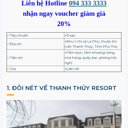
Liên hệ Hotline
094 333 3333
nhận ngay voucher giảm giá
20%
✅Tiêu chuẩn
⭐3 sao
⭐Khu 1, thị xã La Phù, thuộc thị
✅Địa chỉ
trấn Thanh Thủy, Tỉnh Phú Thọ
⭐Tắm bùn, tắm khoáng nóng,
✅Tiện ích
nhà hàng, quầy bar, phòng hội
nghị
✅Giá
⭐Liên hệ
1. ĐÔI NÉT VỀ THANH THỦY RESORT