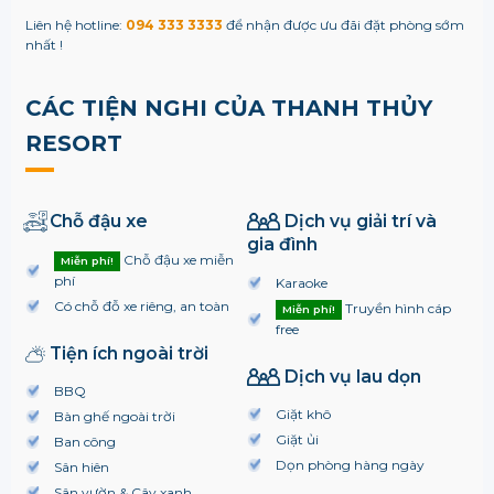
Liên hệ hotline:
094 333 3333
để nhận được ưu đãi đặt phòng sớm
nhất !
CÁC TIỆN NGHI CỦA THANH THỦY
RESORT
Chỗ đậu xe
Dịch vụ giải trí và
gia đình
Chỗ đậu xe miễn
Miễn phí!
phí
Karaoke
Có chỗ đỗ xe riêng, an toàn
Truyền hình cáp
Miễn phí!
free
Tiện ích ngoài trời
Dịch vụ lau dọn
BBQ
Giặt khô
Bàn ghế ngoài trời
Giặt ủi
Ban công
Dọn phòng hàng ngày
Sân hiên
Sân vườn & Cây xanh