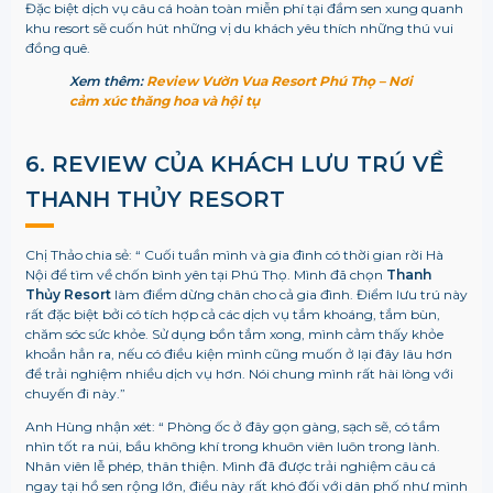
Đặc biệt dịch vụ câu cá hoàn toàn miễn phí tại đầm sen xung quanh
khu resort sẽ cuốn hút những vị du khách yêu thích những thú vui
đồng quê.
Xem thêm:
Review Vườn Vua Resort Phú Thọ – Nơi
cảm xúc thăng hoa và hội tụ
6. REVIEW CỦA KHÁCH LƯU TRÚ VỀ
THANH THỦY RESORT
Chị Thảo chia sẻ: “ Cuối tuần mình và gia đình có thời gian rời Hà
Nội để tìm về chốn bình yên tại Phú Thọ. Mình đã chọn
Thanh
Thủy Resort
làm điểm dừng chân cho cả gia đình. Điểm lưu trú này
rất đặc biệt bởi có tích hợp cả các dịch vụ tắm khoáng, tắm bùn,
chăm sóc sức khỏe. Sử dụng bồn tắm xong, mình cảm thấy khỏe
khoắn hẳn ra, nếu có điều kiện mình cũng muốn ở lại đây lâu hơn
để trải nghiệm nhiều dịch vụ hơn. Nói chung mình rất hài lòng với
chuyến đi này.”
Anh Hùng nhận xét: “ Phòng ốc ở đây gọn gàng, sạch sẽ, có tầm
nhìn tốt ra núi, bầu không khí trong khuôn viên luôn trong lành.
Nhân viên lễ phép, thân thiện. Mình đã được trải nghiệm câu cá
ngay tại hồ sen rộng lớn, điều này rất khó đối với dân phố như mình