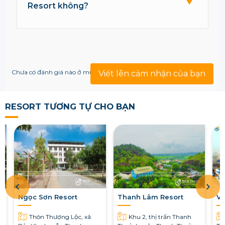
Resort không?
Chưa có đánh giá nào ở mục này!
Viết lên cảm nhận của bạn
RESORT TƯƠNG TỰ CHO BẠN
y
Ngọc Sơn Resort
Thanh Lâm Resort
Vư
Thôn Thượng Lộc, xã
Khu 2, thị trấn Thanh