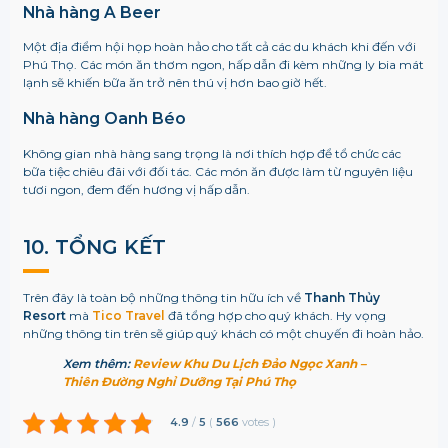
Nhà hàng A Beer
Một địa điểm hội họp hoàn hảo cho tất cả các du khách khi đến với
Phú Thọ. Các món ăn thơm ngon, hấp dẫn đi kèm những ly bia mát
lạnh sẽ khiến bữa ăn trở nên thú vị hơn bao giờ hết.
Nhà hàng Oanh Béo
Không gian nhà hàng sang trọng là nơi thích hợp để tổ chức các
bữa tiệc chiêu đãi với đối tác. Các món ăn được làm từ nguyên liệu
tươi ngon, đem đến hương vị hấp dẫn.
10. TỔNG KẾT
Trên đây là toàn bộ những thông tin hữu ích về
Thanh Thủy
Resort
mà
Tico Travel
đã tổng hợp cho quý khách. Hy vọng
những thông tin trên sẽ giúp quý khách có một chuyến đi hoàn hảo.
Xem thêm:
Review Khu Du Lịch Đảo Ngọc Xanh –
Thiên Đường Nghỉ Dưỡng Tại Phú Thọ
4.9
/
5
(
566
votes
)