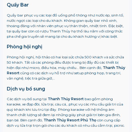
Quầy Bar
Quầy bar phục vụ các loại đồ uống phổ thông như nước ép, sinh tố,
nước ngọt các loại cho du khách. Không gian quầy bar nhỏ xinh,
thoáng đãng với nhân viên phục vụ thân thiện, nhiệt tình. Đặc biệt,
tại quầy bar còn có rượu Thanh Thủy hạ thổ lâu năm với công thức
pha chế gia truyền sẽ mang lại cho du khách hương vị khác biệt.
Phòng hội nghị
Phòng hội nghị, hội thảo có hai loại sức chứa 500 khách và sức chứa
50 khách. Tất cả các phòng đều được trang bị đầy đủ các thiết bị
hiện đại như micro, điều hòa, máy chiếu… Bên cạnh đó,
Thanh Thủy
Resort
cũng có các dịch vụ hỗ trợ như setup phòng họp, trang trí,
văn nghệ, tiệc trà giữa giờ,..
Dịch vụ bổ sung
Các dịch vụ bổ sung tại
Thanh Thủy Resort
bao gồm phòng
karaoke, xe đạp đôi, lửa trại, câu cá,..phục vụ các nhu cầu giải trí của
quý khách khi lưu trú tại đây. Phòng karaoke với hệ thống âm
thanh chất lượng sẽ đem lại những giây phút giải trí bên gia đình,
bạn bè. Bên cạnh đó,
Thanh Thủy Resort Phú Thọ
còn cung cấp
dịch vụ lửa trại trọn gói cho các du khách có nhu cầu cắm trại, picnic.