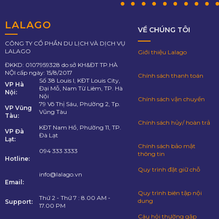
LALAGO
VỀ CHÚNG TÔI
CÔNG TY CỔ PHẦN DU LỊCH VÀ DỊCH VỤ
LALAGO
Giới thiệu Lalago
ĐKKD: 0107959328 do sở KH&ĐT TP.HÀ
NỘI cấp ngày: 15/8/2017
Chính sách thanh toán
Số 38 Louis I, KĐT Louis City,
VP Hà
Đại Mỗ, Nam Từ Liêm, TP. Hà
Nội:
Nội
Chính sách vận chuyển
79 Võ Thị Sáu, Phường 2, Tp.
VP Vũng
Vũng Tàu
Tàu:
Chính sách hủy/ hoàn trả
KĐT Nam Hồ, Phường 11, TP.
VP Đà
Đà Lạt
Lạt:
Chính sách bảo mật
094 333 3333
thông tin
Hotline:
Quy trình đặt giữ chỗ
info@lalago.vn
Email:
Quy trình biên tập nội
Thứ 2 - Thứ 7 : 8.00 AM -
dung
Support:
17.00 PM
Câu hỏi thường gặp