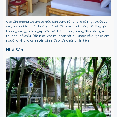
Các căn phòng Deluxe sở hữu ban công rộng rãi ở cả mặt trước và
sau, mở ra tầm nhìn hướng núi và đầm sen thơ mộng. Không gian
thoáng đãng, tràn ngập hơi thở thiên nhiên, mang đến cảm giác
thư thái, dễ chịu. Đặc biệt, vào mùa sen nở, du khách sẽ được chiêm
ngưỡng khung cảnh yên bình, đẹp tựa chốn thần tiên.
Nhà Sàn