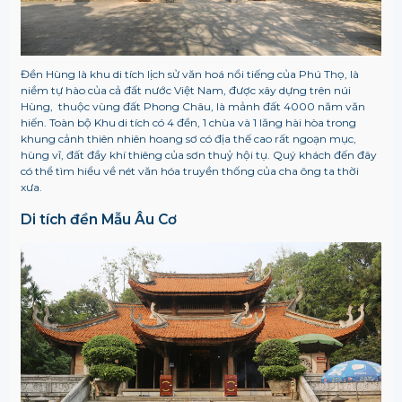
Đền Hùng là khu di tích lịch sử văn hoá nổi tiếng của Phú Thọ, là
niềm tự hào của cả đất nước Việt Nam, được xây dựng trên núi
Hùng, thuộc vùng đất Phong Châu, là mảnh đất 4000 năm văn
hiến. Toàn bộ Khu di tích có 4 đền, 1 chùa và 1 lăng hài hòa trong
khung cảnh thiên nhiên hoang sơ có địa thế cao rất ngoạn mục,
hùng vĩ, đất đầy khí thiêng của sơn thuỷ hội tụ. Quý khách đến đây
có thể tìm hiểu về nét văn hóa truyền thống của cha ông ta thời
xưa.
Di tích đền Mẫu Âu Cơ