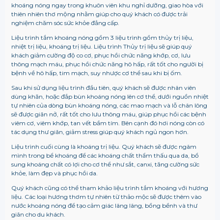
khoáng nóng ngay trong khuôn viên khu nghỉ dưỡng, giao hòa với
thiên nhiên thơ mộng nhằm giúp cho quý khách có được trải
nghiệm chăm sóc sức khỏe đẳng cấp.
Liệu trình tắm khoáng nóng gồm 3 liệu trình gồm thủy trị liệu,
nhiệt trị liệu, khoáng trị liệu. Liệu trình Thủy trị liệu sẽ giúp quý
khách giảm cường độ co cơ, phục hồi chức năng khớp, cơ, lưu
thông mạch máu, phục hồi chức năng hô hấp, rất tốt cho người bị
bệnh về hô hấp, tim mạch, suy nhược cơ thể sau khi bị ốm.
Sau khi sử dụng liệu trình đầu tiên, quý khách sẽ được nhân viên
dùng khăn, hoặc đắp bùn khoáng nóng lên cơ thể, dưới nguồn nhiệt
tự nhiên của dòng bùn khoáng nóng, các mao mạch và lỗ chân lông
sẽ được giãn nở, rất tốt cho lưu thông máu, giúp phục hồi các bệnh
viêm cơ, viêm khớp, tan vết bầm tím. Bên cạnh đó hơi nóng còn có
tác dụng thư giãn, giảm stress giúp quý khách ngủ ngon hơn.
Liệu trình cuối cùng là khoáng trị liệu. Quý khách sẽ được ngâm
mình trong bể khoáng để các khoáng chất thẩm thấu qua da, bổ
sung khoáng chất có lợi cho cơ thể như sắt, canxi, tăng cường sức
khỏe, làm đẹp và phục hồi da.
Quý khách cũng có thể tham khảo liệu trình tắm khoáng với hương
liệu. Các loại hương thơm tự nhiên từ thảo mộc sẽ được thêm vào
nước khoáng nóng để tạo cảm giác lâng lâng, bồng bềnh và thư
giãn cho du khách.