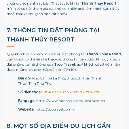
vì công việc mình rất bận. Thật tuyệt khi tại
Thanh Thủy Resort
mình có cơ hội tham gia các thú vui miền quê, làm mình cảm thấy
thoải mái và thư giãn hơn rất nhiều.”
7. THÔNG TIN ĐẶT PHÒNG TẠI
THANH THỦY RESORT
Quý khách quan tâm tới dịch vụ đặt phòng tại
Thanh Thủy Resort
,
quý khách có thể liên hệ theo các thông tin bên dưới. Khi quý khách
đặt phòng tại hệ thống của
Tico Travel
, quý khách có cơ hội nhận
được những voucher hấp dẫn lên đến 10%.
Địa chỉ:
Khu 1, thị xã La Phù, thuộc thị trấn Thanh
Thủy, Tỉnh Phú Thọ.
Số điện thoại:
0943 333 333
–
025 7777 7777
Fanpage:
https://www.facebook.com/TicoTravelHN
Website:
https://ticotravel.com.vn
8. MỘT SỐ ĐỊA ĐIỂM DU LỊCH GẦN