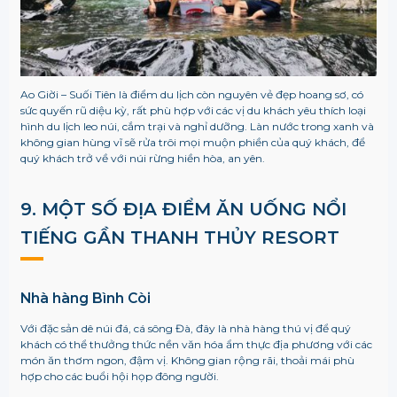
Ao Giời – Suối Tiên là điểm du lịch còn nguyên vẻ đẹp hoang sơ, có
sức quyến rũ diệu kỳ, rất phù hợp với các vị du khách yêu thích loại
hình du lịch leo núi, cắm trại và nghỉ dưỡng. Làn nước trong xanh và
không gian hùng vĩ sẽ rửa trôi mọi muộn phiền của quý khách, để
quý khách trở về với núi rừng hiền hòa, an yên.
9. MỘT SỐ ĐỊA ĐIỂM ĂN UỐNG NỔI
TIẾNG GẦN THANH THỦY RESORT
Nhà hàng Bình Còi
Với đặc sản dê núi đá, cá sông Đà, đây là nhà hàng thú vị để quý
khách có thể thưởng thức nền văn hóa ẩm thực địa phương với các
món ăn thơm ngon, đậm vị. Không gian rộng rãi, thoải mái phù
hợp cho các buổi hội họp đông người.