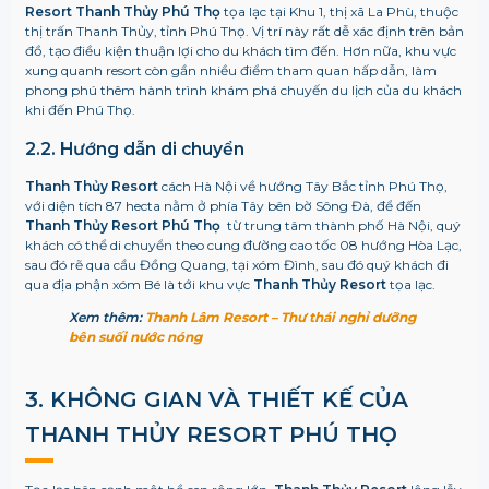
Resort Thanh Thủy Phú Thọ
tọa lạc tại Khu 1, thị xã La Phù, thuộc
thị trấn Thanh Thủy, tỉnh Phú Thọ. Vị trí này rất dễ xác định trên bản
đồ, tạo điều kiện thuận lợi cho du khách tìm đến. Hơn nữa, khu vực
xung quanh resort còn gần nhiều điểm tham quan hấp dẫn, làm
phong phú thêm hành trình khám phá chuyến du lịch của du khách
khi đến Phú Thọ.
2.2. Hướng dẫn di chuyển
Thanh Thủy Resort
cách Hà Nội về hướng Tây Bắc tỉnh Phú Thọ,
với diện tích 87 hecta nằm ở phía Tây bên bờ Sông Đà, để đến
Thanh Thủy Resort Phú Thọ
từ trung tâm thành phố Hà Nội, quý
khách có thể di chuyển theo cung đường cao tốc 08 hướng Hòa Lạc,
sau đó rẽ qua cầu Đồng Quang, tại xóm Đình, sau đó quý khách đi
qua địa phận xóm Bé là tới khu vực
Thanh Thủy Resort
tọa lạc.
Xem thêm:
Thanh Lâm Resort – Thư thái nghỉ dưỡng
bên suối nước nóng
3. KHÔNG GIAN VÀ THIẾT KẾ CỦA
THANH THỦY RESORT PHÚ THỌ