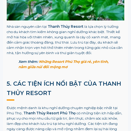
Nhà sàn nguyên căn tại
Thanh Thủy Resort
là lựa chọn lý tưởng
cho du khách tìm kiếm không gian nghỉ dưỡng khác biệt. Thiết kế
mở hài hòa với thiên nhiên, xung quanh là cây cỏ xanh mát, mang
đến cảm giác thoáng đãng, thư thái. Lưu trú tại đây, du khách sẽ
cảm nhận trọn vẹn hơi thở thiên nhiên trong từng góc nhỏ của căn
nhà, tận hưởng sự yên bình và thư giãn tuyệt đối.
Xem thêm:
Những Resort Phú Thọ giá rẻ, yên tĩnh,
nằm giữa núi đồi mộng mơ
5. CÁC TIỆN ÍCH NỔI BẬT CỦA THANH
THỦY RESORT
Được mệnh danh là khu nghỉ dưỡng chuyên nghiệp bậc nhất tại
Phú Thọ,
Thanh Thủy Resort Phú Thọ
có những tiện ích hấp dẫn,
phục vụ cho mọi nhu cầu từ giải trí, ẩm thực, chăm sóc sức khỏe,
làm đẹp cho khách lưu trú tại khu nghỉ dưỡng. Các tiện ích đang
ngày càng được nâng cấp và mở rộng nhằm đem lại sự hài lòng