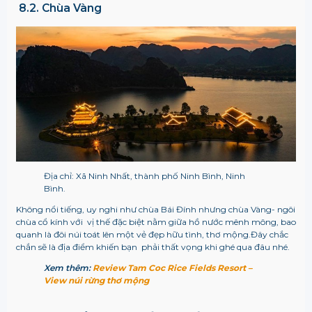
8.2. Chùa Vàng
Địa chỉ: Xã Ninh Nhất, thành phố Ninh Bình, Ninh
Bình.
Không nổi tiếng, uy nghi như chùa Bái Đính nhưng chùa Vàng- ngôi
chùa cổ kính với vị thế đặc biệt nằm giữa hồ nước mênh mông, bao
quanh là đôi núi toát lên một vẻ đẹp hữu tình, thơ mộng.Đây chắc
chắn sẽ là địa điểm khiến bạn phải thất vọng khi ghé qua đâu nhé.
Xem thêm:
Review Tam Coc Rice Fields Resort –
View núi rừng thơ mộng