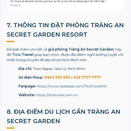
7. THÔNG TIN ĐẶT PHÒNG TRÀNG AN
SECRET GARDEN RESORT
Để biết thêm chi tiết về
giá phòng
Tràng An Secret Garden,
hãy
để
Tico Travel
giúp bạn chọn được địa điểm nghỉ dưỡng tuyệt vời
nhất trong chuyến đi sắp tới tại Ninh Bình nhé.
Địa chỉ:
Thon Ngoai, Hoa Lư, Ninh Bình
Số điện thoại:
0943 333 333
–
025 7777 7777
Fanpage:
https://www.facebook.com/TicoTravelHN
Website:
https://ticotravel.com.vn
8. ĐỊA ĐIỂM DU LỊCH GẦN TRÀNG AN
SECRET GARDEN