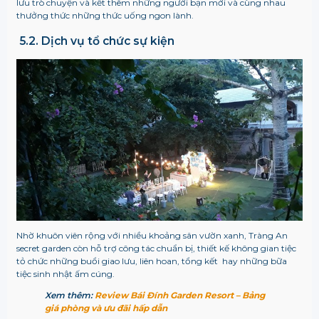
lưu trò chuyện và kết thêm những người bạn mới và cùng nhau
thưởng thức những thức uống ngon lành.
5.2. Dịch vụ tổ chức sự kiện
Nhờ khuôn viên rộng với nhiều khoảng sân vườn xanh, Tràng An
secret garden còn hỗ trợ công tác chuẩn bị, thiết kế không gian tiệc
tỏ chức những buổi giao lưu, liên hoan, tổng kết hay những bữa
tiệc sinh nhật ấm cúng.
Xem thêm:
Review Bái Đính Garden Resort – Bảng
giá phòng và ưu đãi hấp dẫn