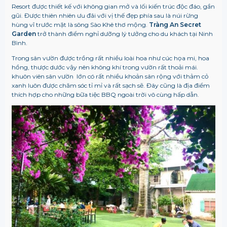
Resort được thiết kế với không gian mở và lối kiến trúc độc đáo, gần
gũi. Được thiên nhiên ưu đãi với vị thế đẹp phía sau là núi rừng
hùng vĩ trước mặt là sông Sào Khê thơ mộng.
Tràng An Secret
Garden
trở thành điểm nghỉ dưỡng lý tưởng cho du khách tại Ninh
Bình.
Trong sân vườn được trồng rất nhiều loài hoa như cúc họa mi, hoa
hồng, thược dước vậy nên không khí trong vườn rất thoải mái.
khuôn viên sân vườn lớn có rất nhiều khoản sân rộng với thảm cỏ
xanh luôn được chăm sóc tỉ mỉ và rất sạch sẽ. Đây cũng là địa điểm
thích hợp cho những bữa tiệc BBQ ngoài trời vô cùng hấp dẫn.