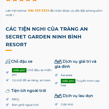
Liên hệ hotline:
094 333 3333
để nhận được ưu đãi đặt phòng sớm
nhất !
CÁC TIỆN NGHI CỦA TRÀNG AN
SECRET GARDEN NINH BÌNH
RESORT
Chỗ đậu xe
Dịch vụ giải trí và
gia đình
Chỗ đậu xe miễn
Miễn phí!
phí
Karaoke
Có chỗ đỗ xe riêng, an toàn
Truyền hình cáp
Miễn phí!
free
Tiện ích ngoài trời
Dịch vụ lau dọn
BBQ
Giặt khô
Bàn ghế ngoài trời