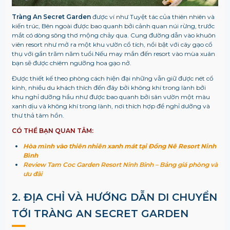
Tràng An Secret Garden
được ví như Tuyệt tác của thiên nhiên và
kiến trúc, Bên ngoài được bao quanh bởi cảnh quan núi rừng, trước
mắt có dòng sông thơ mộng chảy qua. Cung đường dẫn vào khuôn
viên resort như mở ra một khu vườn cổ tích, nổi bật với cây gạo cổ
thụ với gần trăm năm tuổi.Nếu may mắn đến resort vào mùa xuân
bạn sẽ được chiêm ngưỡng hoa gạo nở.
Được thiết kế theo phòng cách hiện đại những vẫn giữ được nét cổ
kính, nhiều du khách thích đến đây bởi không khí trong lành bởi
khu nghỉ dưỡng hầu như được bao quanh bởi sân vườn một màu
xanh dịu và không khí trong lành, nơi thích hợp để nghỉ dưỡng và
thư thả tâm hồn.
CÓ THỂ BẠN QUAN TÂM:
Hòa mình vào thiên nhiên xanh mát tại Đồng Nê Resort Ninh
Bình
Review Tam Coc Garden Resort Ninh Binh – Bảng giá phòng và
ưu đãi
2. ĐỊA CHỈ VÀ HƯỚNG DẪN DI CHUYỂN
TỚI TRÀNG AN SECRET GARDEN