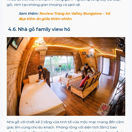
gối, rèm tạo không gian thoáng và sạch sẽ.
Xem thêm:
Review Tràng An Valley Bungalow – Vẻ
đẹp tiềm ẩn giữa thiên nhiên
4.6. Nhà gỗ family view hồ
Nhà gỗ với thiết kế 2 tầng vừa tinh tế vừa mộc mạc mang đến cảm
giác ấm cúng cho du khách. Phòng rộng với diện tích 55m2 bao