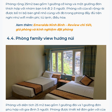
Phòng rộng 25m2 bao gồm 1 giường cỡ king và một giường đơn
thích hợp với nhóm bạn trẻ đi 2-3 người. Phòng với của sổ rộng rãi
được bố trí bộ bàn ghế nhỏ cùng với đó trong phòng đầy đủ tiện
nghi như wifi miễn phí, tủ lạnh, điều hòa.
Xem thêm:
Emeralda Ninh Bình – Review chi tiết,
giá phòng và kinh nghiệm đặt phòng
4.4. Phòng family view hướng núi
Phòng với diện tích 25 m2 bao gồm 1 giường đôi và 1 giường đơn
phù hợp với gia đình 3 người. Phòng được thiết kế đơn giản với của