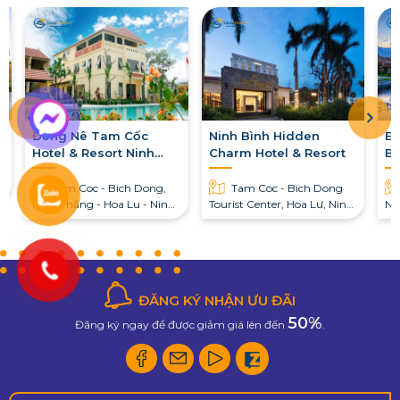
Đồng Nê Tam Cốc
Ninh Bình Hidden
Em
Hotel & Resort Ninh
Charm Hotel & Resort
Bì
Bình
h
Tam Coc - Bich Dong,
Tam Coc - Bich Dong
Ninh Thăng - Hoa Lu - Ninh
Tourist Center, Hoa Lư, Ninh
Nh
Binh
Bình
Gi
ĐĂNG KÝ NHẬN ƯU ĐÃI
50%
Đăng ký ngay để được giảm giá lên đến
.