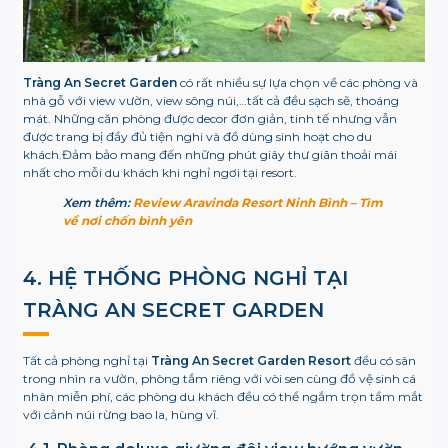
Tràng An Secret Garden
có rất nhiều sự lựa chọn về các phòng và
nhà gỗ với view vườn, view sông núi,…tất cả đều sạch sẽ, thoáng
mát. Những căn phòng được decor đơn giản, tinh tế nhưng vẫn
được trang bị đầy đủ tiện nghi và đồ dùng sinh hoạt cho du
khách.Đảm bảo mang đến những phút giây thư giãn thoải mái
nhất cho mỗi du khách khi nghỉ ngơi tại resort.
Xem thêm:
Review Aravinda Resort Ninh Bình – Tìm
về nơi chốn bình yên
4. HỆ THỐNG PHÒNG NGHỈ TẠI
TRÀNG AN SECRET GARDEN
Tất cả phòng nghỉ tại
Tràng An Secret Garden Resort
đều có sân
trong nhìn ra vườn, phòng tắm riêng với vòi sen cùng đồ vệ sinh cá
nhân miễn phí, các phòng du khách đều có thể ngắm trọn tầm mắt
với cảnh núi rừng bao la, hùng vĩ.