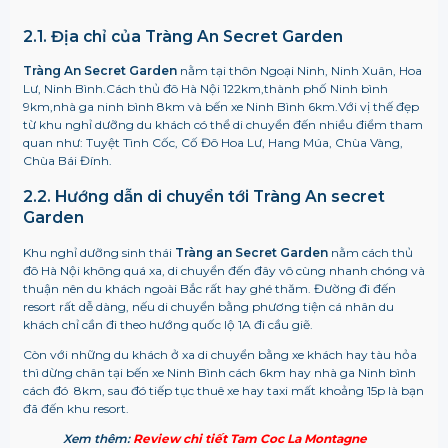
2.1. Địa chỉ của Tràng An Secret Garden
Tràng An Secret Garden
nằm tại thôn Ngoại Ninh, Ninh Xuân, Hoa
Lư, Ninh Bình.Cách thủ đô Hà Nội 122km,thành phố Ninh bình
9km,nhà ga ninh bình 8km và bến xe Ninh Bình 6km.Với vị thế đẹp
từ khu nghỉ dưỡng du khách có thể di chuyển đến nhiều điểm tham
quan như: Tuyệt Tình Cốc, Cố Đô Hoa Lư, Hang Múa, Chùa Vàng,
Chùa Bái Đính.
2.2. Hướng dẫn di chuyển tới Tràng An secret
Garden
Khu nghỉ dưỡng sinh thái
Tràng an Secret Garden
nằm
cách thủ
đô Hà Nội không quá xa, di chuyển đến đây vô cùng nhanh chóng và
thuận nên du khách ngoài Bắc rất hay ghé thăm. Đường đi đến
resort rất dễ dàng, nếu di chuyển bằng phương tiện cá nhân du
khách chỉ cần đi theo hướng quốc lộ 1A đi cầu giẽ.
Còn với những du khách ở xa di chuyển bằng xe khách hay tàu hỏa
thì dừng chân tại bến xe Ninh Bình cách 6km hay nhà ga Ninh bình
cách đó 8km, sau đó tiếp tục thuê xe hay taxi mất khoảng 15p là bạn
đã đến khu resort.
Xem thêm:
Review chi tiết Tam Coc La Montagne