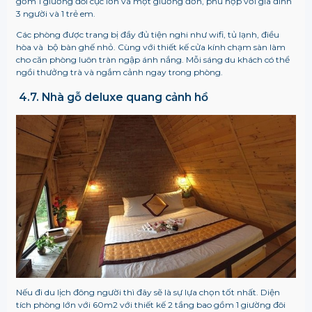
gồm 1 giường đôi cực lớn và một giường đơn, phù hợp với gia đình
3 người và 1 trẻ em.
Các phòng được trang bị đầy đủ tiện nghi như wifi, tủ lạnh, điều
hòa và bộ bàn ghế nhỏ. Cùng với thiết kế cửa kính chạm sàn làm
cho căn phòng luôn tràn ngập ánh nắng. Mỗi sáng du khách có thể
ngồi thưởng trà và ngắm cảnh ngay trong phòng.
4.7. Nhà gỗ deluxe quang cảnh hồ
Nếu đi du lịch đông người thì đây sẽ là sự lựa chọn tốt nhất. Diện
tích phòng lớn với 60m2 với thiết kế 2 tầng bao gồm 1 giường đôi