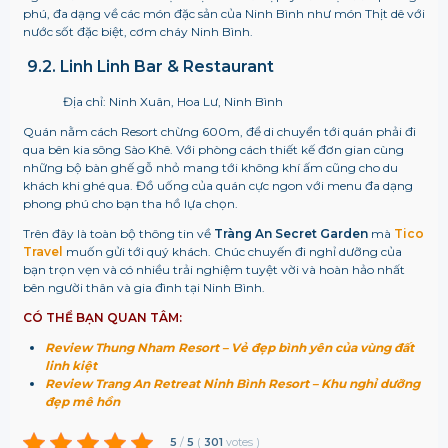
phú, đa dạng về các món đặc sản của Ninh Bình như món Thịt dê với
nước sốt đặc biệt, cơm cháy Ninh Bình.
9.2. Linh Linh Bar & Restaurant
Địa chỉ: Ninh Xuân, Hoa Lư, Ninh Bình
Quán nằm cách Resort chừng 600m, để di chuyển tới quán phải đi
qua bên kia sông Sào Khê. Với phòng cách thiết kế đơn gian cùng
những bộ bàn ghế gỗ nhỏ mang tới không khí ấm cũng cho du
khách khi ghé qua. Đồ uống của quán cực ngon với menu đa dạng
phong phú cho bạn tha hồ lựa chọn.
Trên đây là toàn bộ thông tin về
Tràng An Secret Garden
mà
Tico
Travel
muốn gửi tới quý khách. Chúc chuyến đi nghỉ dưỡng của
bạn trọn vẹn và có nhiều trải nghiệm tuyệt vời và hoàn hảo nhất
bên người thân và gia đình tại Ninh Bình.
CÓ THỂ BẠN QUAN TÂM:
Review Thung Nham Resort – Vẻ đẹp bình yên của vùng đất
linh kiệt
Review Trang An Retreat Ninh Bình Resort – Khu nghỉ dưỡng
đẹp mê hồn
5
/
5
(
301
votes
)