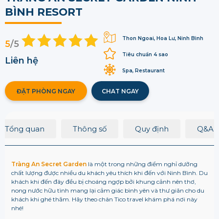
BÌNH RESORT
Thon Ngoai, Hoa Lư, Ninh Bình
5
/5
Tiêu chuẩn 4 sao
Liên hệ
Spa, Restaurant
ĐẶT PHÒNG NGAY
CHAT NGAY
Tổng quan
Thông số
Quy định
Q&A
Tràng An Secret Garden
là một trong những điểm nghỉ dưỡng
chất lượng được nhiều du khách yêu thích khi đến với Ninh Bình. Du
khách khi đến đây đều bị choáng ngợp bởi khung cảnh nên thơ,
nong nước hữu tình mang lại cảm giác bình yên và thư giãn cho du
khách khi ghé thăm. Hãy theo chân Tico travel khám phá nơi này
nhé!