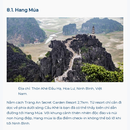
8.1. Hang Múa
Địa chỉ: Thôn Khê Đầu Hạ, Hoa Lư, Ninh Bình, Việt
Nam.
Nằm cách Tràng An Secret Garden Resort 2,7km. Từ resort chỉ cần đi
dọc về phía dưới sông Cầu Khê là bạn đã có thể thấy biển chỉ dẫn
đường tới Hang Múa. Với khung cảnh thiên nhiên độc đáo và núi
non hùng điệp, Hang múa là địa điểm check-in không thể bỏ lỡ khi
tới Ninh Bình.