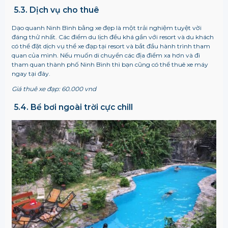
5.3. Dịch vụ cho thuê
Dạo quanh Ninh Bình bằng xe đẹp là một trải nghiệm tuyệt vời
đáng thử nhất. Các điểm du lịch đều khá gần với resort và du khách
có thể đặt dịch vụ thể xe đạp tại resort và bắt đầu hành trình tham
quan của mình. Nếu muốn di chuyển các địa điểm xa hơn và đi
tham quan thành phố Ninh Bình thì bạn cũng có thể thuê xe máy
ngay tại đây.
Giá thuê xe đạp: 60.000 vnd
5.4. Bể bơi ngoài trời cực chill