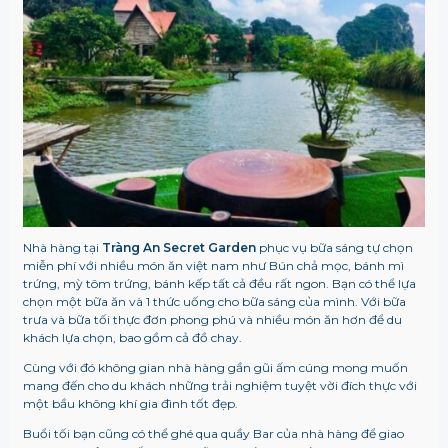
Nhà hàng tại
Tràng An Secret Garden
phục vụ bữa sáng tự chọn
miễn phí với nhiều món ăn việt nam như Bún chả mọc, bánh mì
trứng, mỳ tôm trứng, bánh kếp tất cả đều rất ngon. Bạn có thể lựa
chọn một bữa ăn và 1 thức uống cho bữa sáng của mình. Với bữa
trưa và bữa tối thực đơn phong phú và nhiều món ăn hơn để du
khách lựa chọn, bao gồm cả đồ chay.
Cùng với đó không gian nhà hàng gần gũi ấm cúng mong muốn
mang đến cho du khách những trải nghiệm tuyệt vời đích thực với
một bầu không khí gia đình tốt đẹp.
Buổi tối bạn cũng có thể ghé qua quầy Bar của nhà hàng để giao