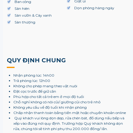
Giặt ủi
Ban công
Dọn phòng hàng ngày
Sân hiên
Sân vườn & Cây xanh
Sân thượng
QUY ĐỊNH CHUNG
Nhận phòng lúc: 14h00
Trả phòng lúc: 12h00
Không cho phép mang theo vật nuôi
Đặt cọc trước để giữ căn
Phù hợp cho tất cả trẻ em ở mọi độ tuổi
Chỗ nghỉ không có nôi cũi/ giường cũi cho trẻ nhỏ
Không yêu cầu về độ tuổi khi nhận phòng
Chấp nhận thanh toán bằng tiền mặt hoặc chuyển khoản online
Quý khách vui lòng dọn dẹp, rửa chén bát, đồ dùng nấu bếp và
xếp vào đúng nơi quy định. Trường hợp Quý khách không dọn
rửa, chúng tôi sẽ tính phí phụ thu 200.000 đồng/ lần.