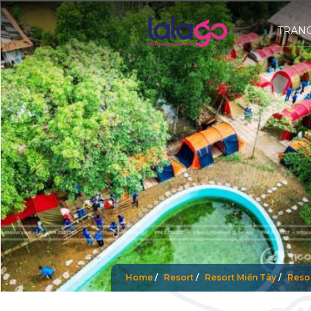
TRAN
Home
/
Resort
/
Resort Miền Tây
/
Resor