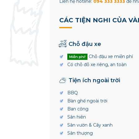
Liên hệ hotline:
094 333 3333
để nhậ
CÁC TIỆN NGHI CỦA VÀ
Chỗ đậu xe
Chỗ đậu xe miễn phí
Miễn phí!
Có chỗ đỗ xe riêng, an toàn
Tiện ích ngoài trời
BBQ
Bàn ghế ngoài trời
Ban công
Sân hiên
Sân vườn & Cây xanh
Sân thượng