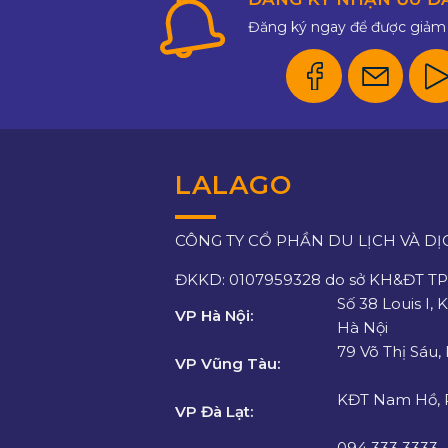
Đăng ký ngay để được giảm 
LALAGO
CÔNG TY CỔ PHẦN DU LỊCH VÀ DỊ
ĐKKD: 0107959328 do sở KH&ĐT TP.
Số 38 Louis I, 
VP Hà Nội:
Hà Nội
79 Võ Thị Sáu,
VP Vũng Tàu:
KĐT Nam Hồ, P
VP Đà Lạt:
094 333 3333