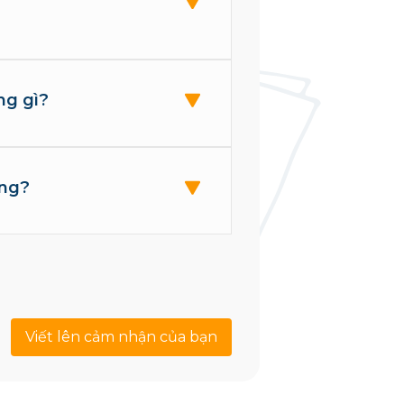
ng gì?
ông?
Viết lên cảm nhận của bạn