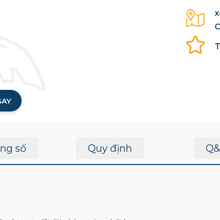
x
C
T
GAY
ng số
Quy định
Q&