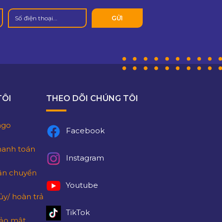
TÔI
THEO DÕI CHÚNG TÔI
lago
Facebook
hanh toán
Instagram
ận chuyển
Youtube
ủy/ hoàn trả
TikTok
bảo mật