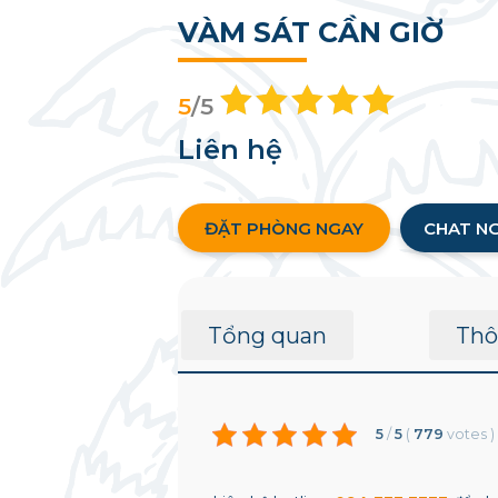
VÀM SÁT CẦN GIỜ
5
/5
Liên hệ
ĐẶT PHÒNG NGAY
CHAT N
Tổng quan
Thô
5
/
5
(
779
votes
)