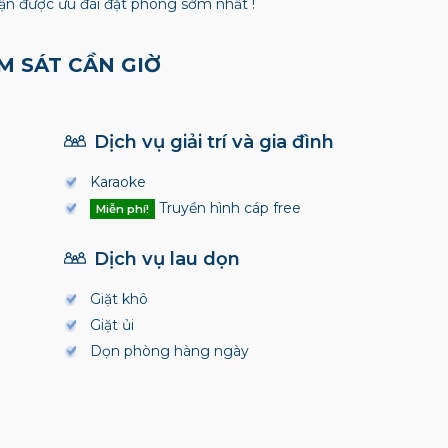
n được ưu đãi đặt phòng sớm nhất !
M SÁT CẦN GIỜ
Dịch vụ giải trí và gia đình
Karaoke
Truyền hình cáp free
Miễn phí!
Dịch vụ lau dọn
Giặt khô
Giặt ủi
Dọn phòng hàng ngày