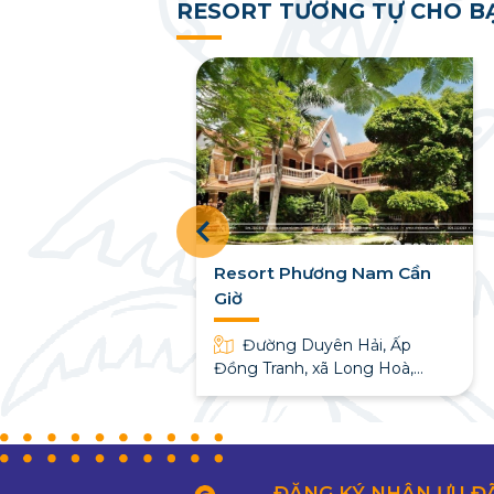
RESORT TƯƠNG TỰ CHO B
át Resort Kỳ
Resort Phương Nam Cần
iờ
Giờ
hanh Thới, Long
Đường Duyên Hải, Ấp
, Hồ Chí Minh
Đồng Tranh, xã Long Hoà,
huyện Cần Giờ
ĐĂNG KÝ NHẬN ƯU Đ