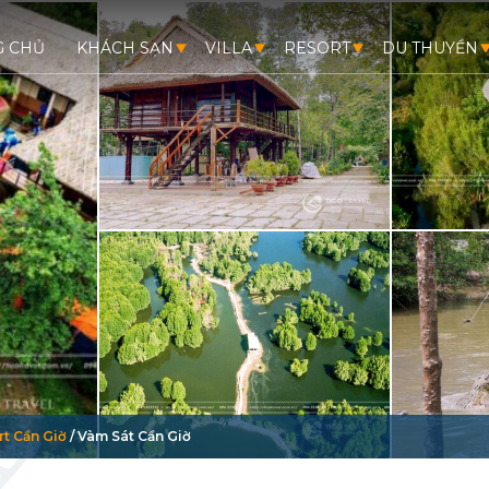
G CHỦ
KHÁCH SẠN
VILLA
RESORT
DU THUYỀN
t Cần Giờ
/
Vàm Sát Cần Giờ