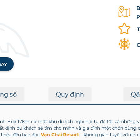
B
P
T
C
GAY
ng số
Quy định
Q&
 Hóa 17km có một khu du lịch nghỉ hội tụ đủ tất cả những vẻ 
hất định du khách sẽ tìm cho mình và gia đình một chốn dừng c
i thiệu đến bạn đọc
Vạn Chài Resort
– không gian tuyệt vời cho 