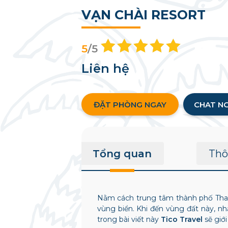
VẠN CHÀI RESORT
5
/5
Liên hệ
ĐẶT PHÒNG NGAY
CHAT N
Tổng quan
Thô
Nằm cách trung tâm thành phố Thanh
vùng biển. Khi đến vùng đất này, n
trong bài viết này
Tico Travel
sẽ giớ