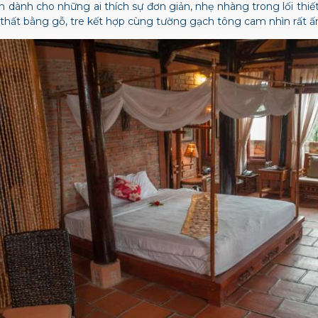
dành cho những ai thích sự đơn giản, nhẹ nhàng trong lối thiết
ội thất bằng gỗ, tre kết hợp cùng tường gạch tông cam nhìn rất