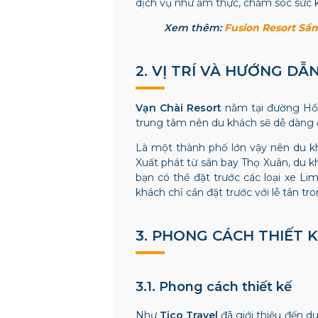
dịch vụ như ẩm thực, chăm sóc sức kh
Xem thêm:
Fusion Resort Sầm
2. VỊ TRÍ VÀ HƯỚNG D
Vạn Chài Resort
nằm tại đường Hồ X
trung tâm nên du khách sẽ dễ dàng đ
Là một thành phố lớn vậy nên du k
Xuất phát từ sân bay Thọ Xuân, du k
bạn có thể đặt trước các loại xe Li
khách chỉ cần đặt trước với lễ tân tr
3. PHONG CÁCH THIẾT 
3.1. Phong cách thiết kế
Như
Tico Travel
đã giới thiệu đến d