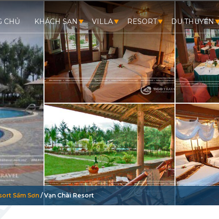
G CHỦ
KHÁCH SẠN
VILLA
RESORT
DU THUYỀN
sort Sầm Sơn
/
Vạn Chài Resort