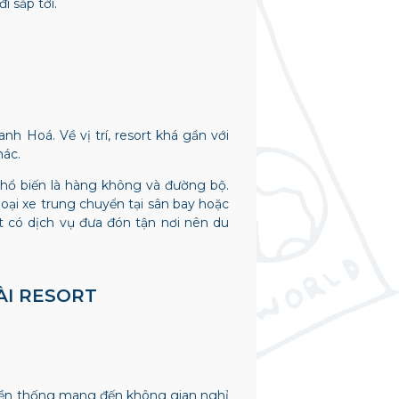
i sắp tới.
 Hoá. Về vị trí, resort khá gần với
hác.
hổ biến là hàng không và đường bộ.
ại xe trung chuyển tại sân bay hoặc
rt có dịch vụ đưa đón tận nơi nên du
ÀI RESORT
uyền thống mang đến không gian nghỉ