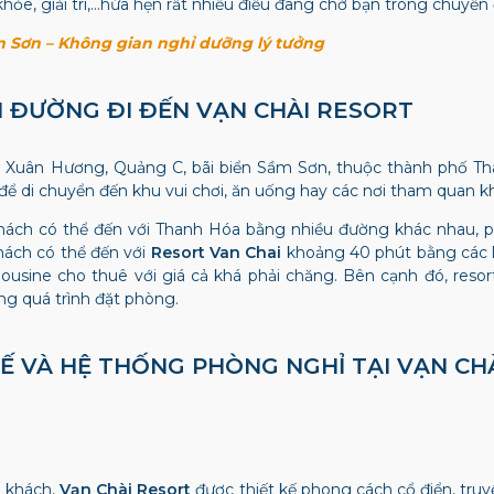
ỏe, giải trí,…hứa hẹn rất nhiều điều đang chờ bạn trong chuyến đ
 Sơn – Không gian nghỉ dưỡng lý tưởng
ẪN ĐƯỜNG ĐI ĐẾN
VẠN CHÀI RESORT
uân Hương, Quảng C, bãi biển Sầm Sơn, thuộc thành phố Thanh
ể di chuyển đến khu vui chơi, ăn uống hay các nơi tham quan k
hách có thể đến với Thanh Hóa bằng nhiều đường khác nhau, p
hách có thể đến với
Resort Van Chai
khoảng 40 phút bằng các lo
mousine cho thuê với giá cả khá phải chăng. Bên cạnh đó, reso
ong quá trình đặt phòng.
KẾ VÀ HỆ THỐNG PHÒNG NGHỈ TẠI
VẠN CH
u khách,
Vạn Chài Resort
được thiết kế phong cách cổ điển, tr