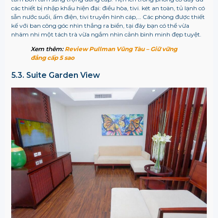
các thiết bị nhập khẩu hiện đại: điều hòa, tivi. két an toàn, tủ lạnh có
sẵn nước suối, ấm điện, tivi truyền hình cáp,… Các phòng được thiết
kế với ban công góc nhìn thẳng ra biển, tại đây bạn có thể vừa
nhâm nhi một tách trà vừa ngắm nhìn cảnh bình minh đẹp tuyệt.
Xem thêm:
Review Pullman Vũng Tàu – Giữ vững
đẳng cấp 5 sao
5.3. Suite Garden View