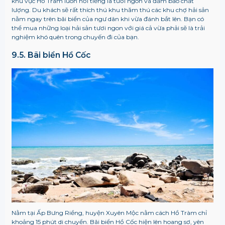
khu vực Hồ Tràm luôn nổi tiếng là tươi ngon và đảm bảo chất
lượng. Du khách sẽ rất thích thú khu thăm thú các khu chợ hải sản
nằm ngay trên bãi biển của ngư dân khi vừa đánh bắt lên. Bạn có
thể mua những loại hải sản tươi ngon với giá cả vừa phải sẽ là trải
nghiệm khó quên trong chuyến đi của bạn.
9.5. Bãi biển Hồ Cốc
Nằm tại Ấp Bưng Riềng, huyện Xuyên Mộc nằm cách Hồ Tràm chỉ
khoảng 15 phút di chuyển. Bãi biển Hồ Cốc hiện lên hoang sơ, yên