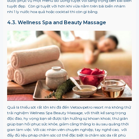
được phục vụ một menu đồ uống tuyệt vời sang trọng bên bãi biển
tuyệt đẹp. Còn gì tuyệt vời hơn khi vừa nằm trên bãi biển nhâm
nhi 1 ly nước hoa quả hoặc cocktail thì còn gì bằng.
4.3. Wellness Spa and Beauty Massage
Quả là thiếu sót rất lớn khi đã đến Vietsovpetro resort mà không thử
trải nghiệm Wellness Spa Beauty Massage, với thiết kế sang trọng
độc đáo, hy vọng bạn sẽ được tận hưởng sự khoan khoái, thư giãn
giúp bạn hồi phục sức khỏe, giảm căng thẳng lo âu sau quãng thời
gian làm việc.
Với các nhân viên chuyên nghiệp, tay nghề cao,
với
đầy đủ liệu pháp chăm sóc cơ thể đặc biệt là chăm sóc da rất phù