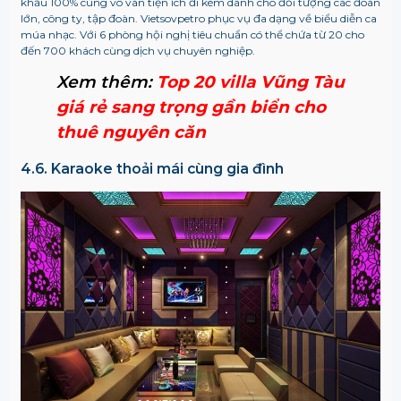
khẩu 100% cùng vô vàn tiện ích đi kèm dành cho đối tượng các đoàn
lớn, công ty, tập đoàn. Vietsovpetro phục vụ đa dạng về biểu diễn ca
múa nhạc. Với 6 phòng hội nghị tiêu chuẩn có thể chứa từ 20 cho
đến 700 khách cùng dịch vụ chuyên nghiệp.
Xem thêm:
Top 20 villa Vũng Tàu
giá rẻ sang trọng gần biển cho
thuê nguyên căn
4.6. Karaoke thoải mái cùng gia đình