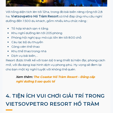
Với tổng diện tích lên tới 12ha, trong đó bãi biển riêng rộng tới 2,8
ha.
Vietsovpetro Hồ Tràm Resort
có thể đáp ứng nhu cầu nghỉ
dưỡng đến 1.500 du khách, gồm nhiều khu chức năng :
Tổ hợp khách sạn 4 tầng.
Khu nghỉ dưỡng lên tới 205 phòng
Phòng hội nghị quy mô cực lớn lên tới 800 chỗ
Câu lạc bộ du thuyền
Công viên thể thao
Khu thể thao trong nhà
Dịch vụ bãi biển,…
Resort được thiết kế với toàn bộ trang thiết bị hiện đại, phong cách
mở, với đa dạng loại hình dịch vụ phong phú. Hy vọng sẽ đem lại
cho bạn một kỳ nghỉ tuyệt vời không thể quên.
Xem thêm:
The Coastar Hồ Tràm Resort – Đẳng cấp
nghỉ dưỡng 5 sao quốc tế
4. TIỆN ÍCH VUI CHƠI GIẢI TRÍ TRONG
VIETSOVPETRO RESORT HỒ TRÀM