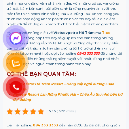
bình nhưng không kém phần xinh đẹp với những bờ cát vàng óng
trải dài. Nằm bên cạnh bãi biển xanh là rừng nguyên sinh với khu
Bảo tồn thiên nhiên lớn nhất tại Bà Rịa-Vũng Tàu. Khách hàng yêu
thích các hoạt động khám phá thiên nhiên thì đây sẽ là địa điểm
tuyệt vời để những du khách thích tìm hiểu về tự nhiên ghé thăm
Hy vọng với những điều về
Vietsovpetro Hồ Tràm
mà
Tico
Travel
vừa tổng hợp trên đây sẽ giúp ích cho bạn trong những
chuyến nghỉ dưỡng sắp tới tại khu nghỉ dưỡng đầy thú vị này. Nếu
bạn có bất kỳ thắc mắc hay cần chúng tôi hỗ trợ gì thêm xin vui
lòng để lại comment hoặc gọi vào hotline
0943 333 333
để chúng tôi
có thể đem đến những trải nghiệm tuyệt vời nhất, đang nhớ nhất
dành cho bạn và người thân trong hành trình này.
CÓ THỂ BẠN QUAN TÂM:
The Coastar Hồ Tràm Resort – Đẳng cấp nghỉ dưỡng 5 sao
quốc tế
Review Resort Lan Rừng Phước Hải – Châu Âu thu nhỏ bên bờ
đại dương
5
/
5
(
572
votes
)
Liên hệ hotline:
094 333 3333
để nhận được ưu đãi đặt phòng sớm