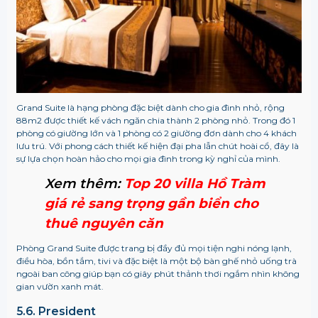
Grand Suite là hạng phòng đặc biệt dành cho gia đình nhỏ, rộng
88m2 được thiết kế vách ngăn chia thành 2 phòng nhỏ. Trong đó 1
phòng có giường lớn và 1 phòng có 2 giường đơn dành cho 4 khách
lưu trú. Với phong cách thiết kế hiện đại pha lẫn chút hoài cổ, đây là
sự lựa chọn hoàn hảo cho mọi gia đình trong kỳ nghỉ của mình.
Xem thêm:
Top 20 villa Hồ Tràm
giá rẻ sang trọng gần biển cho
thuê nguyên căn
Phòng Grand Suite được trang bị đầy đủ mọi tiện nghi nóng lạnh,
điều hòa, bồn tắm, tivi và đặc biệt là một bộ bàn ghế nhỏ uống trà
ngoài ban công giúp bạn có giây phút thảnh thơi ngắm nhìn không
gian vườn xanh mát.
5.6. President