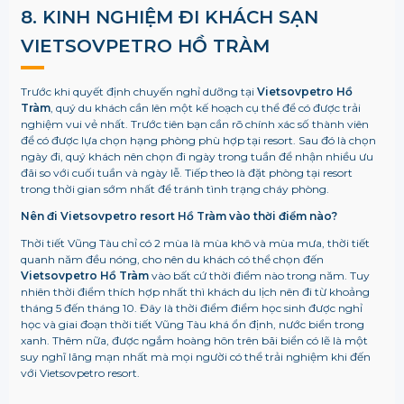
8. KINH NGHIỆM ĐI KHÁCH SẠN
VIETSOVPETRO HỒ TRÀM
Trước khi quyết định chuyến nghỉ dưỡng tại
Vietsovpetro Hồ
Tràm
, quý du khách cần lên một kế hoạch cụ thể để có được trải
nghiệm vui vẻ nhất. Trước tiên bạn cần rõ chính xác số thành viên
để có được lựa chọn hạng phòng phù hợp tại resort. Sau đó là chọn
ngày đi, quý khách nên chọn đi ngày trong tuần để nhận nhiều ưu
đãi so với cuối tuần và ngày lễ. Tiếp theo là đặt phòng tại resort
trong thời gian sớm nhất để tránh tình trạng cháy phòng.
Nên đi Vietsovpetro resort Hồ Tràm vào thời điểm nào?
Thời tiết Vũng Tàu chỉ có 2 mùa là mùa khô và mùa mưa, thời tiết
quanh năm đều nóng, cho nên du khách có thể chọn đến
Vietsovpetro Hồ Tràm
vào bất cứ thời điểm nào trong năm. Tuy
nhiên thời điểm thích hợp nhất thì khách du lịch nên đi từ khoảng
tháng 5 đến tháng 10. Đây là thời điểm điểm học sinh được nghỉ
học và giai đoạn thời tiết Vũng Tàu khá ổn định, nước biển trong
xanh. Thêm nữa, được ngắm hoàng hôn trên bãi biển có lẽ là một
suy nghĩ lãng mạn nhất mà mọi người có thể trải nghiệm khi đến
với Vietsovpetro resort.