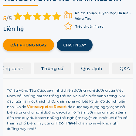
Phước Thuận, Xuyên Mộc, Bà Rịa -
5
/5
Vũng Tàu
Tiêu chuẩn 4 sao
Liên hệ
ĐẶT PHÒNG NGAY
CHAT NGAY
Tổng quan
Thông số
Quy định
Q&A
Từ lâu Vũng Tàu được xem như thiên đường nghỉ dưỡng của Việt
Nam bởi những bãi cát trắng trải dài và nước biển xanh trong. Nơi
đây luôn là một thách thức khám phá với bất kỳ tín đồ du lịch biển
nào. Do đó
Vietsovpetro Resort
đã được xây dựng ngay cạnh bờ
biển trong khu nghỉ dưỡng cao cấp Hồ Tràm với mong muốn đem
đến cho quý du khách những trải nghiệm tuyệt vời nhất khi đến với
thành phố biển. Hãy cùng
Tico Travel
khám phá về khu nghỉ
dưỡng này nhé !