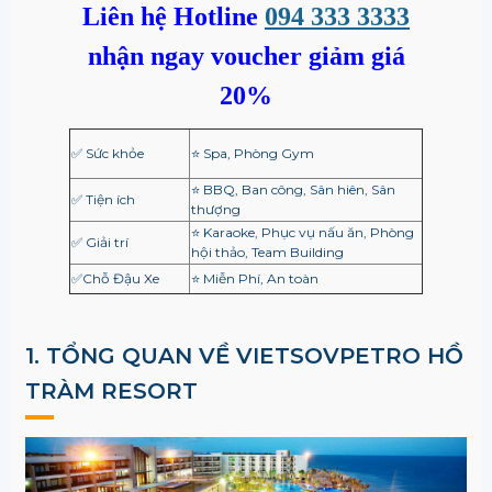
Liên hệ Hotline
094 333 3333
nhận ngay voucher giảm giá
20%
✅ Sức khỏe
⭐ Spa, Phòng Gym
⭐ BBQ, Ban công, Sân hiên, Sân
✅ Tiện ích
thượng
⭐ Karaoke, Phục vụ nấu ăn, Phòng
✅ Giải trí
hội thảo, Team Building
✅Chỗ Đậu Xe
⭐ Miễn Phí, An toàn
1. TỔNG QUAN VỀ
VIETSOVPETRO HỒ
TRÀM RESORT