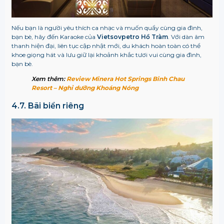
Nếu bạn là người yêu thích ca nhạc và muốn quẩy cùng gia đình,
bạn bè, hãy đến Karaoke của
Vietsovpetro Hồ Tràm
. Với dàn âm
thanh hiện đại, liên tục cập nhật mới, du khách hoàn toàn có thể
khoe giọng hát và lưu giữ lại khoảnh khắc tươi vui cùng gia đình,
bạn bè.
Xem thêm:
Review Minera Hot Springs Binh Chau
Resort – Nghỉ dưỡng Khoáng Nóng
4.7. Bãi biển riêng