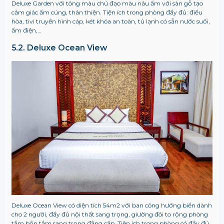
Deluxe Garden với tông màu chủ đạo màu nâu ấm với sàn gỗ tạo
cảm giác ấm cúng, thân thiện. Tiện ích trong phòng đầy đủ: điều
hòa, tivi truyền hình cáp, két khóa an toàn, tủ lạnh có sẵn nước suối,
ấm điện,…
5.2. Deluxe Ocean View
Deluxe Ocean View có diện tích 54m2 với ban công hướng biển dành
cho 2 người, đầy đủ nội thất sang trọng, giường đôi to rộng phòng
tắm bồn tắm sang trọng đẳng cấp. Tiện ích trong phòng có đầy đủ