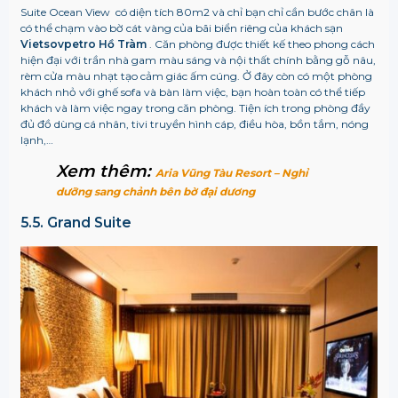
Suite Ocean View có diện tích 80m2 và chỉ bạn chỉ cần bước chân là
có thể chạm vào bờ cát vàng của bãi biển riêng của khách sạn
Vietsovpetro Hồ Tràm
. Căn phòng được thiết kế theo phong cách
hiện đại với trần nhà gam màu sáng và nội thất chính bằng gỗ nâu,
rèm cửa màu nhạt tạo cảm giác ấm cúng. Ở đây còn có một phòng
khách nhỏ với ghế sofa và bàn làm việc, bạn hoàn toàn có thể tiếp
khách và làm việc ngay trong căn phòng. Tiện ích trong phòng đầy
đủ đồ dùng cá nhân, tivi truyền hình cáp, điều hòa, bồn tắm, nóng
lạnh,…
Xem thêm:
Aria Vũng Tàu Resort – Nghỉ
dưỡng sang chảnh bên bờ đại dương
5.5. Grand Suite