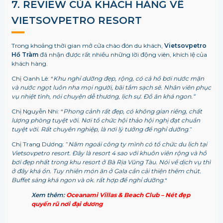
7. REVIEW CỦA KHÁCH HÀNG VỀ
VIETSOVPETRO RESORT
Trong khoảng thời gian mở cửa chào đón du khách,
Vietsovpetro
Hồ Tràm
đã nhận được rất nhiều những lời động viên, khích lệ của
khách hàng.
Chị Oanh Lê: “
Khu nghỉ dưỡng đẹp, rộng, có cả hồ bơi nước mặn
và nước ngọt luôn nha mọi người, bãi tắm sạch sẽ. Nhân viên phục
vụ nhiệt tình, nói chuyện dễ thương, lịch sự. Đồ ăn khá ngon.“
Chị Nguyễn Nhi: “
Phong cảnh rất đẹp, có không gian riêng, chất
lượng phòng tuyệt vời. Nơi tổ chức hội thảo hội nghị đạt chuẩn
tuyệt vời. Rất chuyên nghiệp, là nơi lý tưởng để nghỉ dưỡng
.”
Chị Trang Dương: ”
Năm ngoái công ty mình có tổ chức du lịch tại
Vietsovpetro resort. Đây là resort 4 sao với khuôn viên rộng và hồ
bơi đẹp nhất trong khu resort ở Bà Rịa Vũng Tàu. Nói về dịch vụ thì
ở đây khá ổn. Tuy nhiên món ăn ở Gala cần cải thiện thêm chút.
Buffet sáng khá ngon và ok. rất hợp để nghỉ dưỡng
.“
Xem thêm:
Oceanami Villas & Beach Club – Nét đẹp
quyến rũ nơi đại dương