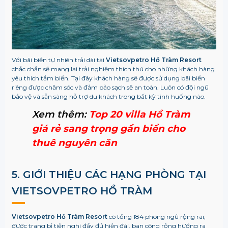
Với bãi biển tự nhiên trải dài tại
Vietsovpetro Hồ Tràm Resort
chắc chắn sẽ mang lại trải nghiệm thích thú cho những khách hàng
yêu thích tắm biển. Tại đây khách hàng sẽ được sử dụng bãi biển
riêng được chăm sóc và đảm bảo sạch sẽ an toàn. Luôn có đội ngũ
bảo vệ và sẵn sàng hỗ trợ du khách trong bất kỳ tình huống nào.
Xem thêm:
Top 20 villa Hồ Tràm
giá rẻ sang trọng gần biển cho
thuê nguyên căn
5. GIỚI THIỆU CÁC HẠNG PHÒNG TẠI
VIETSOVPETRO HỒ TRÀM
Vietsovpetro Hồ Tràm Resort
có tổng 184 phòng ngủ rộng rãi,
được trang bị tiện nghi đầy đủ hiện đại, ban công rộng hướng ra