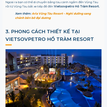
Ngoài ra bạn có thể di chuyển bằng tàu cánh ngầm đến Vũng Tàu
rồi từ Vũng Tàu bắt xe tiếp để đến
Vietsovpetro Hồ Tràm Resort.
Xem thêm:
Aria Vũng Tàu Resort – Nghỉ dưỡng sang
chảnh bên bờ đại dương
3. PHONG CÁCH THIẾT KẾ TẠI
VIETSOVPETRO HỒ TRÀM RESORT