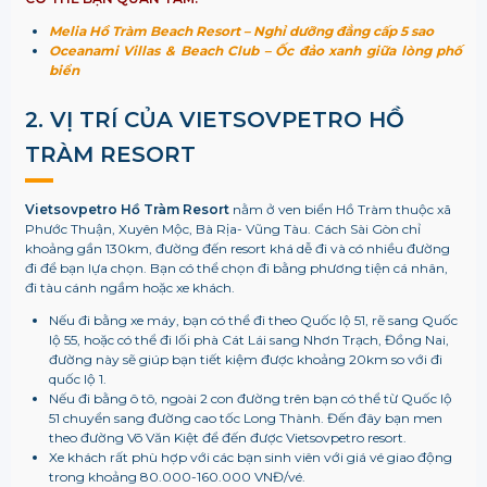
Melia Hồ Tràm Beach Resort – Nghỉ dưỡng đẳng cấp 5 sao
Oceanami Villas & Beach Club – Ốc đảo xanh giữa lòng phố
biển
2. VỊ TRÍ CỦA VIETSOVPETRO HỒ
TRÀM RESORT
Vietsovpetro Hồ Tràm Resort
nằm ở ven biển Hồ Tràm thuộc xã
Phước Thuận, Xuyên Mộc, Bà Rịa- Vũng Tàu.
Cách Sài Gòn chỉ
khoảng gần 130km, đường đến resort khá dễ đi và có nhiều đường
đi để bạn lựa chọn. Bạn có thể chọn đi bằng phương tiện cá nhân,
đi tàu cánh ngầm hoặc xe khách.
Nếu đi bằng xe máy, bạn có thể đi theo Quốc lộ 51, rẽ sang Quốc
lộ 55, hoặc có thể đi lối phà Cát Lái sang Nhơn Trạch, Đồng Nai,
đường này sẽ giúp bạn tiết kiệm được khoảng 20km so với đi
quốc lộ 1.
Nếu đi bằng ô tô, ngoài 2 con đường trên bạn có thể từ Quốc lộ
51 chuyển sang đường cao tốc Long Thành. Đến đây bạn men
theo đường Võ Văn Kiệt để đến được Vietsovpetro resort.
Xe khách rất phù hợp với các bạn sinh viên với giá vé giao động
trong khoảng 80.000-160.000 VNĐ/vé.