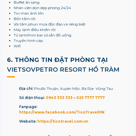
Buffet ăn sáng
Nhân viên dọn dẹp phòng 24/24
Tivi màn ảnh lớn
Bồn tắm rời
Vòi tắm phun mưa độc đáo và riêng biệt
Máy lạnh điều khiển rời
Tủ lạnh/mini bar có sẵn đồ uống
Truyền hình cáp
Wifi
6. THÔNG TIN ĐẶT PHÒNG TẠI
VIETSOVPETRO RESORT HỒ TRÀM
Địa chỉ:
Phước Thuận, Xuyên Mộc, Bà Rịa- Vũng Tàu
Số điện thoại:
0943 333 333
–
025 7777 7777
Fanpage:
https://www.facebook.com/TicoTravelHN
Website:
https://ticotravel.com.vn