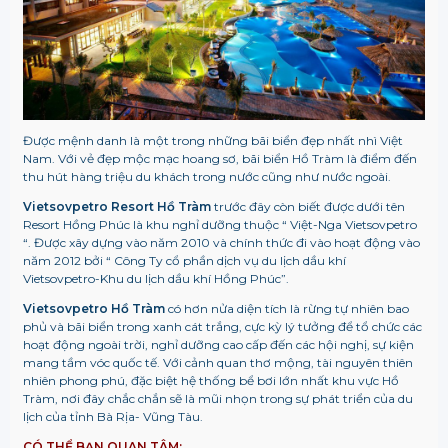
Được mệnh danh là một trong những bãi biển đẹp nhất nhì Việt
Nam. Với vẻ đẹp mộc mạc hoang sơ, bãi biển Hồ Tràm là điểm đến
thu hút hàng triệu du khách trong nước cũng như nước ngoài.
Vietsovpetro Resort Hồ Tràm
trước đây còn biết được dưới tên
Resort Hồng Phúc là khu nghỉ dưỡng thuộc “ Việt-Nga Vietsovpetro
“. Được xây dựng vào năm 2010 và chính thức đi vào hoạt động vào
năm 2012 bởi “ Công Ty cổ phần dịch vụ du lịch dầu khí
Vietsovpetro-Khu du lịch dầu khí Hồng Phúc”.
Vietsovpetro Hồ Tràm
có hơn nửa diện tích là rừng tự nhiên bao
phủ và bãi biển trong xanh cát trắng, cực kỳ lý tưởng để tổ chức các
hoạt động ngoài trời, nghỉ dưỡng cao cấp đến các hội nghị, sự kiện
mang tầm vóc quốc tế. Với cảnh quan thơ mộng, tài nguyên thiên
nhiên phong phú, đặc biệt hệ thống bể bơi lớn nhất khu vực Hồ
Tràm, nơi đây chắc chắn sẽ là mũi nhọn trong sự phát triển của du
lịch của tỉnh Bà Rịa- Vũng Tàu.
CÓ THỂ BẠN QUAN TÂM: