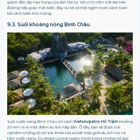
giành độc lập hào hùng của dân tộc ta. Với vị trí nằm trải dài trên
đường tiếp giáp mặt biển, đây là nơi có thể ngắm toàn cảnh toàn
bộ cảnh biển thơ mộng.
9.3. Suối khoáng nóng Bình Châu
Suối nước nóng Bình Châu chỉ cách
Vietsovpetro Hồ Tràm
khoảng
20 km và là một điểm du lịch hấp dẫn. Ở đây bạn sẽ được trải
nghiệm những lợi ích sức khỏe của sự kết hợp giữa du lịch núi và
tắm nước nóng. Du khách có thể ngâm mình trong những hồ bơi