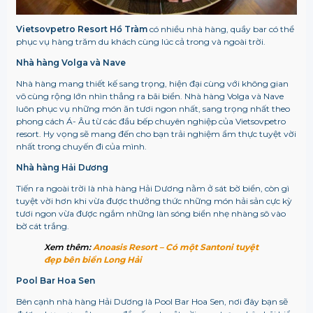
Vietsovpetro Resort Hồ Tràm
có nhiều nhà hàng, quầy bar có thể
phục vụ hàng trăm du khách cùng lúc cả trong và ngoài trời.
Nhà hàng Volga và Nave
Nhà hàng mang thiết kế sang trọng, hiện đại cùng với không gian
vô cùng rộng lớn nhìn thẳng ra bãi biển. Nhà hàng Volga và Nave
luôn phục vụ những món ăn tươi ngon nhất, sang trọng nhất theo
phong cách Á- Âu từ các đầu bếp chuyên nghiệp của Vietsovpetro
resort. Hy vọng sẽ mang đến cho bạn trải nghiệm ẩm thực tuyệt vời
nhất trong chuyến đi của mình.
Nhà hàng Hải Dương
Tiến ra ngoài trời là nhà hàng Hải Dương nằm ở sát bờ biển, còn gì
tuyệt vời hơn khi vừa được thưởng thức những món hải sản cực kỳ
tươi ngon vừa được ngắm những làn sóng biển nhẹ nhàng sô vào
bờ cát trắng.
Xem thêm:
Anoasis Resort – Có một Santoni tuyệt
đẹp bên biển Long Hải
Pool Bar Hoa Sen
Bên cạnh nhà hàng Hải Dương là Pool Bar Hoa Sen, nơi đây bạn sẽ