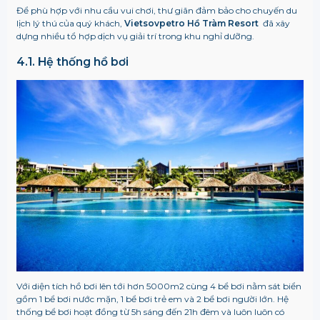
Để phù hợp với nhu cầu vui chơi, thư giãn đảm bảo cho chuyến du
lịch lý thú của quý khách,
Vietsovpetro Hồ Tràm Resort
đã xây
dựng nhiều tổ hợp dịch vụ giải trí trong khu nghỉ dưỡng.
4.1. Hệ thống hồ bơi
Với diện tích hồ bơi lên tới hơn 5000m2 cùng 4 bể bơi nằm sát biển
gồm 1 bể bơi nước mặn, 1 bể bơi trẻ em và 2 bể bơi người lớn. Hệ
thống bể bơi hoạt đồng từ 5h sáng đến 21h đêm và luôn luôn có