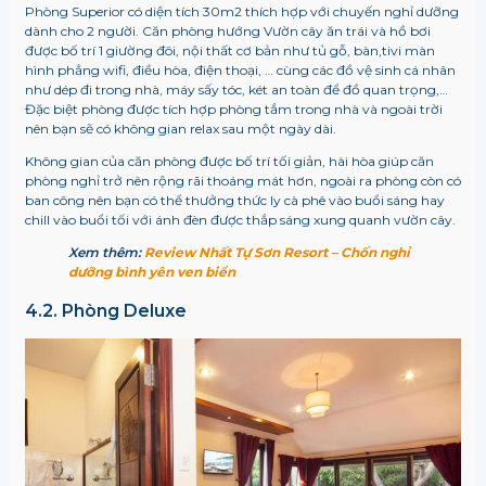
Phòng Superior
có diện tích 30m2 thích hợp với chuyến nghỉ dưỡng
dành cho 2 người. Căn phòng hướng Vườn cây ăn trái và hồ bơi
được bố trí 1 giường đôi, nội thất cơ bản như tủ gỗ, bàn,tivi màn
hình phẳng wifi, điều hòa, điện thoại, … cùng các đồ vệ sinh cá nhân
như dép đi trong nhà, máy sấy tóc, két an toàn để đồ quan trọng,…
Đặc biệt phòng được tích hợp phòng tắm trong nhà và ngoài trời
nên bạn sẽ có không gian relax sau một ngày dài.
Không gian của căn phòng được bố trí tối giản, hài hòa giúp căn
phòng nghỉ trở nên rộng rãi thoáng mát hơn, ngoài ra phòng còn có
ban công nên bạn có thể thưởng thức ly cà phê vào buổi sáng hay
chill vào buổi tối với ánh đèn được thắp sáng xung quanh vườn cây.
Xem thêm:
Review Nhất Tự Sơn Resort – Chốn nghỉ
dưỡng bình yên ven biển
4.2. Phòng Deluxe