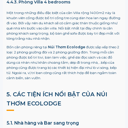
4.4.3. Phòng Villa 4 bedrooms
Một trong những điều đặc biệt của căn Villa rộng 1400m2 này là
khuôn viên cổng được bố trí cổng tre cùng dàn hoa lan ngay đường
đi vào. Bởi vậy nên du khách sẽ có cảm giác thân thuộc giống như
quê nhà khi bước vào căn villa. Nổi bật nhất tại đây chính là căn
phòng khách sang trọng, bộ bàn ghế sofa được bày trí đẹp mắt với
tông trắng nâu nhã nhặn.
Bốn căn phòng riêng tại
Núi Thơm Ecolodge
được sắp xếp theo 2
loại: 2 phòng giường đôi và 2 phòng giường đơn. Trong mỗi căn
phòng được bố trí tivi, bàn làm việc, ghế dài đọc sách và các đồ
dùng cá nhân như khăn choàng tắm, dép đi trong nhà,…bếp của
phòng cũng được trang bị các thiết bị hiện đại như lò vi sóng, bếp
từ. Ngoài ra, vị trí ban công cũng rất thích hợp để bạn ngắm toàn
cảnh biển, sân vườn.
5. CÁC TIỆN ÍCH NỔI BẬT CỦA
NÚI
THƠM ECOLODGE
5.1. Nhà hàng và Bar sang trọng