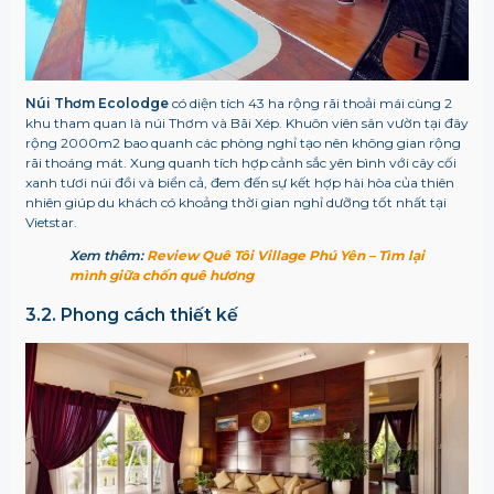
Núi Thơm Ecolodge
có diện tích 43 ha rộng rãi thoải mái cùng 2
khu tham quan là núi Thơm và Bãi Xép. Khuôn viên sân vườn tại đây
rộng 2000m2 bao quanh các phòng nghỉ tạo nên không gian rộng
rãi thoáng mát. Xung quanh tích hợp cảnh sắc yên bình với cây cối
xanh tươi núi đồi và biển cả, đem đến sự kết hợp hài hòa của thiên
nhiên giúp du khách có khoảng thời gian nghỉ dưỡng tốt nhất tại
Vietstar.
Xem thêm:
Review Quê Tôi Village Phú Yên – Tìm lại
mình giữa chốn quê hương
3.2. Phong cách thiết kế