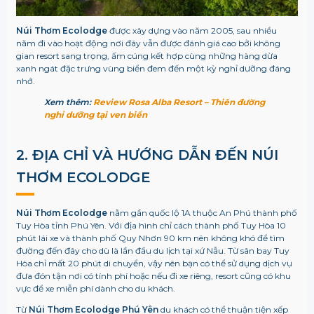
Núi Thơm Ecolodge
được xây dựng vào năm 2005, sau nhiều
năm đi vào hoạt động nơi đây vẫn được đánh giá cao bởi không
gian resort sang trọng, ấm cúng kết hợp cùng những hàng dừa
xanh ngát đặc trưng vùng biển đem đến một kỳ nghỉ dưỡng đáng
nhớ.
Xem thêm:
Review Rosa Alba Resort – Thiên đường
nghỉ dưỡng tại ven biển
2. ĐỊA CHỈ VÀ HƯỚNG DẪN ĐẾN
NÚI
THƠM ECOLODGE
Núi Thơm Ecolodge
nằm gần quốc lộ 1A thuộc An Phú thành phố
Tuy Hòa tỉnh Phú Yên. Với địa hình chỉ cách thành phố Tuy Hòa 10
phút lái xe và thành phố Quy Nhơn 90 km nên không khó để tìm
đường đến đây cho dù là lần đầu du lịch tại xứ Nẫu. Từ sân bay Tuy
Hòa chỉ mất 20 phút di chuyển, vậy nên bạn có thể sử dụng dịch vụ
đưa đón tận nơi có tính phí hoặc nếu đi xe riêng, resort cũng có khu
vực để xe miễn phí dành cho du khách.
Từ
Núi Thơm Ecolodge
Phú Yên
du khách có thể thuận tiện xếp