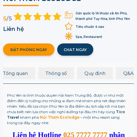
Gần quốc lộ 1A thuộc xã An Phú,
5
/5
thành phố Tuy Hòa, tỉnh Phú Yên
Tiêu chuẩn 4 sao
Liên hệ
Spa, Restaurant
ĐẶT PHÒNG NGAY
CHAT NGAY
Tổng quan
Thông số
Quy định
Q&A
Phú Yên là tỉnh thuộc duyên hải Nam Trung Bộ, được ví như một
điểm đến lý tưởng cho những ai đam mê khám phá nét đẹp thiên
nhiên. Nếu đã lựa chọn Phú Yên là địa điểm du lịch sắp tới mà bạn
chưa biết nên lựa chọn việc nghỉ dưỡng tại đâu thì hãy cùng
Tico
Travel
khám phá
Núi Thơm Ecolodge
– một khu resort sang
trọng tại đây ngay nhé.
Liên hệ Hotline
025 7777 7777
nhận