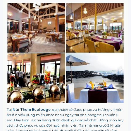
Tại
Núi Thơm Ecolodge
, du khách sẽ được phục vụ hương vị món
ăn ở nhiều vùng miền khác nhau ngay tại nhà hàng tiêu chuẩn 5
sao. Đây luôn là nhà hàng được đánh giá cao về chất lượng món ăn,
cách thức phục vụ của đội ngũ nhân viên. Tại nhà hàng có 2 khuôn
viên là trong nhà và ngoài trời, dù ngồi ở đâu thì bạn vẫn sẽ cảm