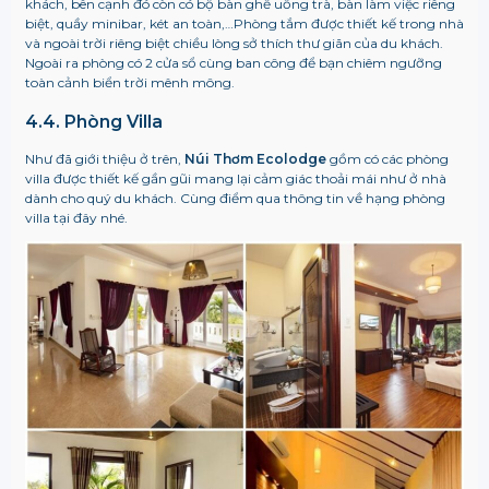
khách, bên cạnh đó còn có bộ bàn ghế uống trà, bàn làm việc riêng
biệt, quầy minibar, két an toàn,…Phòng tắm được thiết kế trong nhà
và ngoài trời riêng biệt chiều lòng sở thích thư giãn của du khách.
Ngoài ra phòng có 2 cửa sổ cùng ban công để bạn chiêm ngưỡng
toàn cảnh biển trời mênh mông.
4.4. Phòng Villa
Như đã giới thiệu ở trên,
Núi Thơm Ecolodge
gồm có các phòng
villa được thiết kế gần gũi mang lại cảm giác thoải mái như ở nhà
dành cho quý du khách. Cùng điểm qua thông tin về hạng phòng
villa tại đây nhé.