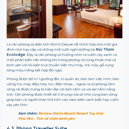
Là căn phòng có diện tích 60m2 Deluxe rất thích hợp cho một gia
đình nhỏ hay cặp vợ chồng mới cưới nghỉ dưỡng tại
Núi Thơm
Ecolodge
. Đây là căn phòng có hướng nhìn ra vườn cây xanh và
một phần biển nên không khí trong phòng vô cùng thoải mái và
bình yên với lối kiến trúc thuần Việt như mây, tre, nứa, gỗ cùng
tông màu trắng kết hợp đỏ ngói.
Phòng được bố trí 1 giường đôi, tủ quần áo, bàn làm việc mini, bàn
uống trà, máy điều hòa, tivi, điện thoại,… ngoài ra có
phòng tắm
rộng rãi được trang bị hiện đại với bồn tắm và vòi sen tắm nắng
trời. Căn phòng được thiết kế 2 khung cửa sổ nhỏ cùng ban công
giúp bạn và người thân thả hồn vào view biển xanh biếc hay vườn
cây yên tĩnh.
Xem thêm:
Review Stelia Beach Resort Tuy Hoà
Phú Yên – Tìm về chốn bình yên
4.3. Phòng
Traveller Suite