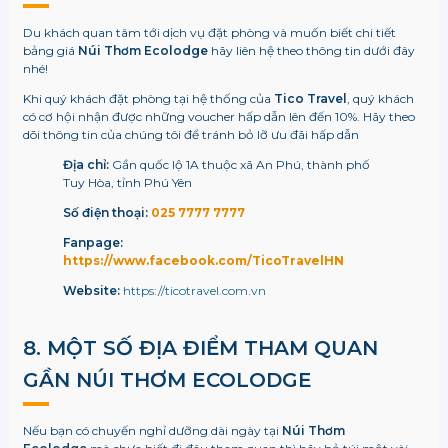
Du khách quan tâm tới dịch vụ đặt phòng
và muốn biết chi tiết
bảng giá
Núi Thơm Ecolodge
hãy liên hệ theo thông tin dưới đây
nhé!
Khi quý khách đặt phòng tại hệ thống của
Tico Travel
, quý khách
có cơ hội nhận được những voucher hấp dẫn lên đến 10%. Hãy theo
dõi thông tin của chúng tôi để tránh bỏ lỡ ưu đãi hấp dẫn
Địa chỉ:
Gần quốc lộ 1A thuộc xã An Phú, thành phố
Tuy Hòa, tỉnh Phú Yên
Số điện thoại:
025 7777 7777
Fanpage:
https://www.facebook.com/TicoTravelHN
Website:
https://ticotravel.com.vn
8. MỘT SỐ ĐỊA ĐIỂM THAM QUAN
GẦN
NÚI THƠM ECOLODGE
Nếu bạn có chuyến nghỉ dưỡng dài ngày tại
Núi Thơm