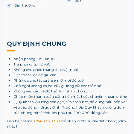
Spa
Sân thượng
QUY ĐỊNH CHUNG
Nhận phòng lúc: 14h00
Trả phòng lúc: 12h00
Không cho phép mang theo vật nuôi
Đặt cọc trước để giữ căn
Phù hợp cho tất cả trẻ em ở mọi độ tuổi
Chỗ nghỉ không có nôi cũi/ giường cũi cho trẻ nhỏ
Không yêu cầu về độ tuổi khi nhận phòng
Chấp nhận thanh toán bằng tiền mặt hoặc chuyển khoản online
Quý khách vui lòng dọn dẹp, rửa chén bát, đồ dùng nấu bếp và
xếp vào đúng nơi quy định. Trường hợp Quý khách không dọn
rửa, chúng tôi sẽ tính phí phụ thu 200.000 đồng/ lần.
Liên hệ hotline:
094 333 3333
để nhận được ưu đãi đặt phòng sớm
nhất !