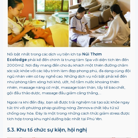
Nổi bật nhất trong các dịch vụ tiện ích tại
Núi Thơm
Ecolodge
phải kể đến chính là trung tâm Spa với diện tích lên đến
2000m2. Nơi đây mang đến cho du khách một thiên đường chăm
sóc sức khỏe với các liệu trình làm đẹp phong phú, đa dạng cùng đội
ngũ nhân viên có tay nghề cao. Những dịch vụ nổi bật phải kể đến
như phòng tắm xông hơi khô, ướt, hồ tắm nước khoáng thiên
nhiên, massage nâng cơ mặt, massage toàn thân, tẩy tế bào chết,
gội đầu thảo dược, massage đầu giảm căng thẳng,…
Ngoài ra khi đến đây, bạn sẽ được trải nghiệm tái tạo sức khỏe ngay
tức thì với phương pháp
giường nóng Zennova chất liệu từ sứ
chống oxy hóa. Đây là một trong những cách thức giảm stress được
tích hợp trong khu nghỉ dưỡng bậc nhất tại Phú Yên.
5.3. Khu tổ chức sự kiện, hội nghị