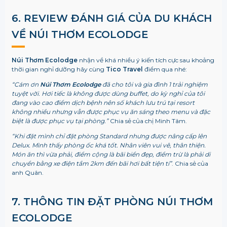
6. REVIEW ĐÁNH GIÁ CỦA DU KHÁCH
VỀ
NÚI THƠM ECOLODGE
Núi Thơm Ecolodge
nhận về khá nhiều ý kiến tích cực sau khoảng
thời gian nghỉ dưỡng hãy cùng
Tico Travel
điểm qua nhé:
“Cám ơn
Núi Thơm Ecolodge
đã cho tôi và gia đình 1 trải nghiệm
tuyệt vời. Hơi tiếc là không được dùng buffet, do kỳ nghỉ của tôi
đang vào cao điểm dịch bệnh nên số khách lưu trú tại resort
không nhiều nhưng vẫn được phục vụ ăn sáng theo menu và đặc
biệt là được phục vụ tại phòng.”
Chia sẻ của chị Minh Tâm.
“Khi đặt mình chỉ đặt phòng Standard nhưng được nâng cấp lên
Delux. Mình thấy phòng ốc khá tốt. Nhân viên vui vê, thân thiện.
Món ăn thì vừa phải, điểm cộng là bãi biển đẹp, điểm trừ là phải di
chuyển bằng xe điện tầm 2km đến bãi hơi bất tiện tí”
. Chia sẻ của
anh Quân.
7. THÔNG TIN ĐẶT PHÒNG
NÚI THƠM
ECOLODGE