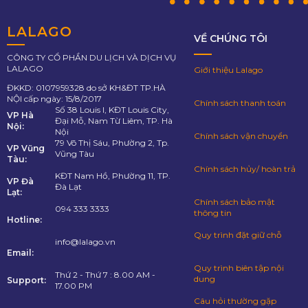
LALAGO
VỀ CHÚNG TÔI
CÔNG TY CỔ PHẦN DU LỊCH VÀ DỊCH VỤ
LALAGO
Giới thiệu Lalago
ĐKKD: 0107959328 do sở KH&ĐT TP.HÀ
NỘI cấp ngày: 15/8/2017
Chính sách thanh toán
Số 38 Louis I, KĐT Louis City,
VP Hà
Đại Mỗ, Nam Từ Liêm, TP. Hà
Nội:
Nội
Chính sách vận chuyển
79 Võ Thị Sáu, Phường 2, Tp.
VP Vũng
Vũng Tàu
Tàu:
Chính sách hủy/ hoàn trả
KĐT Nam Hồ, Phường 11, TP.
VP Đà
Đà Lạt
Lạt:
Chính sách bảo mật
094 333 3333
thông tin
Hotline:
Quy trình đặt giữ chỗ
info@lalago.vn
Email:
Quy trình biên tập nội
Thứ 2 - Thứ 7 : 8.00 AM -
dung
Support:
17.00 PM
Câu hỏi thường gặp