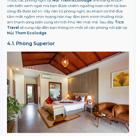
Trước các phòng nghỉ tại
Núi Thơm Ecolodge
là khoảng khuôn
viên biển xanh ngát mà bạn được chiêm ngưỡng toàn cảnh tại ban
công đã được bố trí. Vậy nên từ phòng nghỉ, du khách có thể đưa
tầm mắt ngắm nhìn hoàng hôn hay đón bình minh thưởng thức
âm thanh sóng biển cùng khí trời Phú Yên mát mẻ. Sau đây
Tico
Travel
sẽ cung cấp đến bạn thông tin một số căn phòng nổi bật tại
Núi Thơm Ecolodge
.
4.1. Phòng Superior