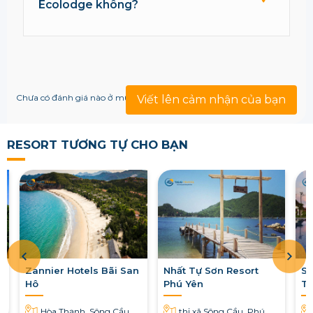
Ecolodge không?
Chưa có đánh giá nào ở mục này!
Viết lên cảm nhận của bạn
RESORT TƯƠNG TỰ CHO BẠN
Zannier Hotels Bãi San
Nhất Tự Sơn Resort
Sa
Hô
Phú Yên
Tu
ã
Hòa Thạnh, Sông Cầu,
thị xã Sông Cầu, Phú