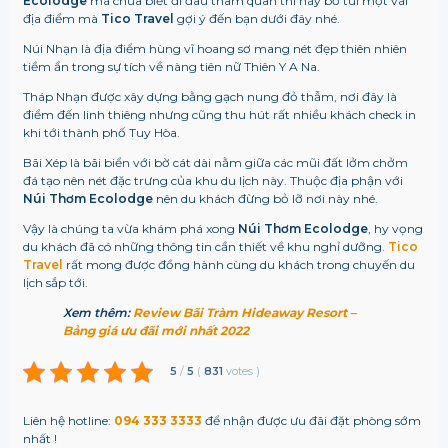
Ecolodge
mà chưa biết đi đâu tham quan thì hãy bỏ túi một vài
địa điểm mà
Tico Travel
gợi ý đến bạn dưới đây nhé.
Núi Nhạn là địa điểm hùng vĩ hoang sơ mang nét đẹp thiên nhiên
tiềm ẩn trong sự tích về nàng tiên nữ Thiên Y A Na.
Tháp Nhạn được xây dựng bằng gạch nung đỏ thẫm, nơi đây là
điểm đến linh thiêng nhưng cũng thu hút rất nhiều khách check in
khi tới thành phố Tuy Hòa.
Bãi Xép là bãi biển với bờ cát dài nằm giữa các mũi đất lởm chởm
đá tạo nên nét đặc trưng của khu du lịch này. Thuộc địa phận với
Núi Thơm Ecolodge
nên du khách đừng bỏ lỡ nơi này nhé.
Vậy là chúng ta vừa khám phá xong
Núi Thơm Ecolodge
, hy vọng
du khách đã có những thông tin cần thiết về khu nghỉ dưỡng.
Tico
Travel
rất mong được đồng hành cùng du khách trong chuyến du
lịch sắp tới.
Xem thêm:
Review Bãi Tràm Hideaway Resort –
Bảng giá ưu đãi mới nhất 2022
5
/
5
(
831
votes
)
Liên hệ hotline:
094 333 3333
để nhận được ưu đãi đặt phòng sớm
nhất !