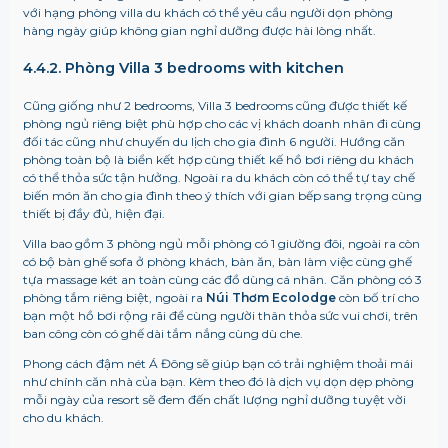
với hạng phòng villa du khách có thể yêu cầu người dọn phòng
hàng ngày giúp không gian nghỉ dưỡng được hài lòng nhất.
4.4.2. Phòng Villa 3 bedrooms with kitchen
Cũng giống như 2 bedrooms, Villa 3 bedrooms cũng được thiết kế
phòng ngủ riêng biệt phù hợp cho các vị khách doanh nhân đi cùng
đối tác cũng như chuyến du lịch cho gia đình 6 người. Hướng căn
phòng toàn bộ là biển kết hợp cùng thiết kế hồ bơi riêng du khách
có thể thỏa sức tận hưởng. Ngoài ra du khách còn có thể tự tay chế
biến món ăn cho gia đình theo ý thích với gian bếp sang trọng cùng
thiết bị đầy đủ, hiện đại.
Villa bao gồm 3 phòng ngủ mỗi phòng có 1 giường đôi, ngoài ra còn
có bộ bàn ghế sofa ở phòng khách, bàn ăn, bàn làm việc cùng ghế
tựa massage két an toàn cùng các đồ dùng cá nhân. Căn phòng có 3
phòng tắm riêng biệt, ngoài ra
Núi Thơm Ecolodge
còn bố trí cho
bạn một hồ bơi rộng rãi để cùng người thân thỏa sức vui chơi, trên
ban công còn có ghế dài tắm nắng cùng dù che.
Phong cách đậm nét Á Đông sẽ giúp bạn có trải nghiệm thoải mái
như chính căn nhà của bạn. Kèm theo đó là dịch vụ dọn dẹp phòng
mỗi ngày của resort sẽ đem đến chất lượng nghỉ dưỡng tuyệt vời
cho du khách.