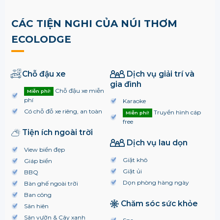
CÁC TIỆN NGHI CỦA NÚI THƠM
ECOLODGE
Chỗ đậu xe
Dịch vụ giải trí và
gia đình
Chỗ đậu xe miễn
Miễn phí!
phí
Karaoke
Có chỗ đỗ xe riêng, an toàn
Truyền hình cáp
Miễn phí!
free
Tiện ích ngoài trời
Dịch vụ lau dọn
View biển đẹp
Giặt khô
Giáp biển
Giặt ủi
BBQ
Dọn phòng hàng ngày
Bàn ghế ngoài trời
Ban công
Chăm sóc sức khỏe
Sân hiên
Sân vườn & Cây xanh