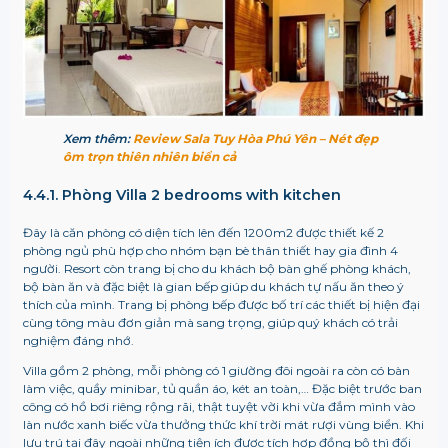
Xem thêm:
Review Sala Tuy Hòa Phú Yên – Nét đẹp
ôm trọn thiên nhiên biển cả
4.4.1. Phòng Villa 2 bedrooms with kitchen
Đây là căn phòng có diện tích lên đến 1200m2 được thiết kế 2
phòng ngủ phù hợp cho nhóm bạn bè thân thiết hay gia đình 4
người. Resort còn trang bị cho du khách bộ bàn ghế phòng khách,
bộ bàn ăn và đặc biệt là gian bếp giúp du khách tự nấu ăn theo ý
thích của mình. Trang bị phòng bếp được bố trí các thiết bị hiện đại
cùng tông màu đơn giản mà sang trọng, giúp quý khách có trải
nghiệm đáng nhớ.
Villa gồm 2 phòng, mỗi phòng có 1 giường đôi ngoài ra còn có bàn
làm việc, quầy minibar, tủ quần áo, két an toàn,… Đặc biệt trước ban
công có hồ bơi riêng rộng rãi, thật tuyệt vời khi vừa đắm mình vào
làn nước xanh biếc vừa thưởng thức khí trời mát rượi vùng biển. Khi
lưu trú tại đây ngoài những tiện ích được tích hợp đồng bộ thì đối