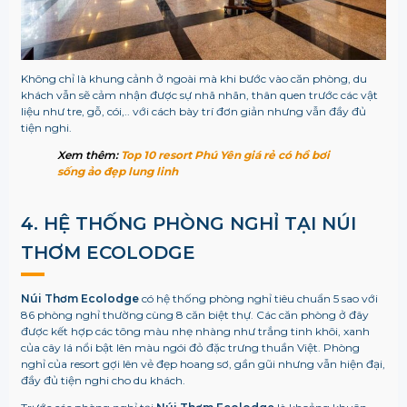
Không chỉ là khung cảnh ở ngoài mà khi bước vào căn phòng, du
khách vẫn sẽ cảm nhận được sự nhã nhãn, thân quen trước các vật
liệu như tre, gỗ, cói,.. với cách bày trí đơn giản nhưng vẫn đầy đủ
tiện nghi.
Xem thêm:
Top 10 resort Phú Yên giá rẻ có hồ bơi
sống ảo đẹp lung linh
4. HỆ THỐNG PHÒNG NGHỈ TẠI
NÚI
THƠM ECOLODGE
Núi Thơm Ecolodge
có hệ thống phòng nghỉ tiêu chuẩn 5 sao với
86 phòng nghỉ thường cùng 8 căn biệt thự. Các căn phòng ở đây
được kết hợp các tông màu nhẹ nhàng như trắng tinh khôi, xanh
của cây lá nổi bật lên màu ngói đỏ đặc trưng thuần Việt. Phòng
nghỉ của resort gợi lên vẻ đẹp hoang sơ, gần gũi nhưng vẫn hiện đại,
đầy đủ tiện nghi cho du khách.