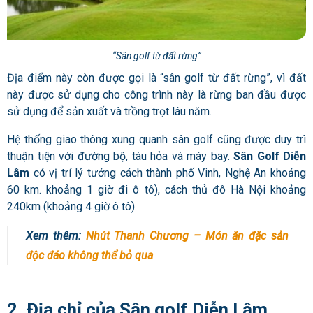
“Sân golf từ đất rừng”
Địa điểm này còn được gọi là “sân golf từ đất rừng”, vì đất
này được sử dụng cho công trình này là rừng ban đầu được
sử dụng để sản xuất và trồng trọt lâu năm.
Hệ thống giao thông xung quanh sân golf cũng được duy trì
thuận tiện với đường bộ, tàu hỏa và máy bay.
Sân Golf Diễn
Lâm
có vị trí lý tưởng cách thành phố Vinh, Nghệ An khoảng
60 km. khoảng 1 giờ đi ô tô), cách thủ đô Hà Nội khoảng
240km (khoảng 4 giờ ô tô).
Xem thêm:
Nhút Thanh Chương – Món ăn đặc sản
độc đáo không thể bỏ qua
2. Địa chỉ của Sân golf Diễn Lâm