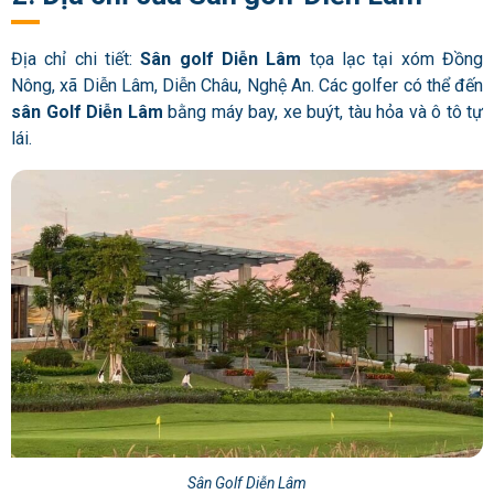
Địa chỉ chi tiết:
Sân golf Diễn Lâm
tọa lạc tại xóm Đồng
Nông, xã Diễn Lâm, Diễn Châu, Nghệ An.
Các golfer có thể đến
sân Golf Diễn Lâm
bằng máy bay, xe buýt, tàu hỏa và ô tô tự
lái.
Sân Golf Diễn Lâm