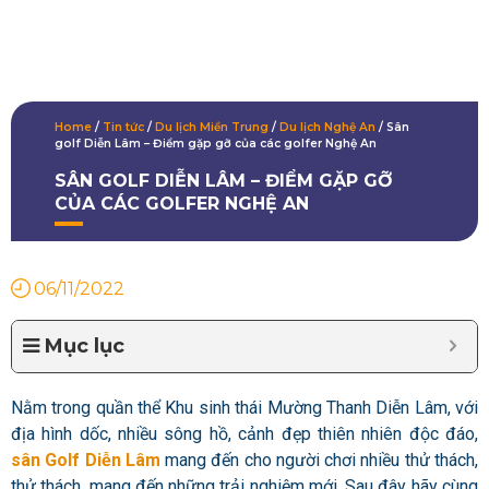
Home
/
Tin tức
/
Du lịch Miền Trung
/
Du lịch Nghệ An
/
Sân
golf Diễn Lâm – Điểm gặp gỡ của các golfer Nghệ An
SÂN GOLF DIỄN LÂM – ĐIỂM GẶP GỠ
CỦA CÁC GOLFER NGHỆ AN
06/11/2022
Mục lục
Nằm trong quần thể Khu sinh thái Mường Thanh Diễn Lâm, với
địa hình dốc, nhiều sông hồ, cảnh đẹp thiên nhiên độc đáo,
sân
Golf Diễn Lâm
mang đến cho người chơi nhiều thử thách,
thử thách, mang đến những trải nghiệm mới. Sau đây hãy cùng