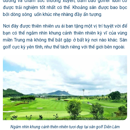
dưỡng và chăm sóc thường xuyên, đảm bảo golfer luôn có
được trải nghiệm tốt nhất có thể. Khoảng sân được bao bọc
bởi dòng sông uốn khúc nhẹ nhàng đầy ấn tượng.
Nơi đây được thiên nhiên ưu ái ban tặng một vị trí tuyệt vời để
bạn có thể ngắm nhìn khung cảnh thiên nhiên kỳ vĩ của vùng
miền Trung mà không thể bắt gặp ở bất kỳ nơi nào khác. Sân
golf cực kỳ yên tĩnh, như thể tách riêng với thế giới bên ngoài.
Ngắm nhìn khung cảnh thiên nhiên tươi đẹp tại sân golf Diễn Lâm