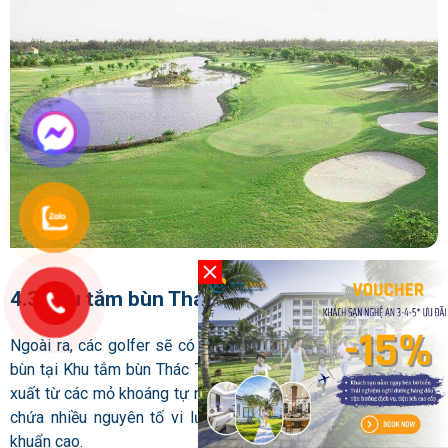
4.3 Khu tắm bùn Thác Tiên
Ngoài ra, các golfer sẽ có cơ hội trải nghiệm hoạt động tắm
bùn tại Khu tắm bùn Thác Tiên, bùn khoáng ở đây được chiết
xuất từ ​​các mỏ khoáng tự nhiên của Ninh Hòa (Khánh Hòa) và
chứa nhiều nguyên tố vi lượng, chính vì vậy mà có tính sát
khuẩn cao.