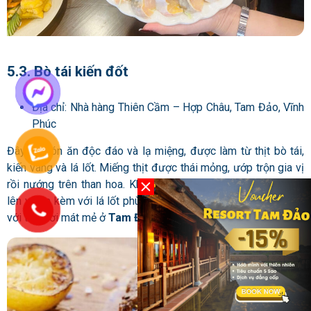
5.3. Bò tái kiến đốt
Địa chỉ: Nhà hàng Thiên Cầm – Hợp Châu, Tam Đảo, Vĩnh
Phúc
Đây là món ăn độc đáo và lạ miệng, được làm từ thịt bò tái,
kiến vàng và lá lốt. Miếng thịt được thái mỏng, ướp trộn gia vị
rồi nướng trên than hoa. Khi thịt chín, đầu bếp rắc kiến vàng
lên và ăn kèm với lá lốt phù hợp để du khách có thể dùng bữa
với tiết trời mát mẻ ở
Tam Đảo tháng 6
.