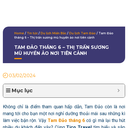
Home
/
Tin tức
/
Du lịch Miền Bắc
/
Du lịch Tam Đảo
/
Tam Đảo
tháng 6 – Thị trấn sương mù huyền ảo nơi tiên cảnh
TAM ĐẢO THÁNG 6 – THỊ TRẤN SƯƠNG
MÙ HUYỀN ẢO NƠI TIÊN CẢNH
03/02/2024
Mục lục
Không chỉ là điểm tham quan hấp dẫn, Tam Đảo còn là nơi
mang tới cho bạn một nơi nghỉ dưỡng thoải mái sau những kì
làm việc bận rộn. Vậy
Tam Đảo tháng 6
có gì mà lại thu hút
nhiều du khách đến vậy? Cùng
Tico Travel
tìm hiểu và sắp