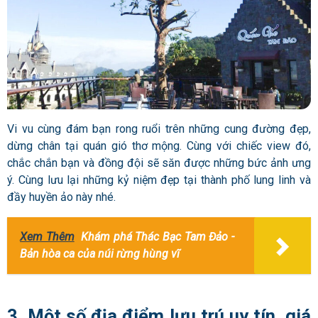
Vi vu cùng đám bạn rong ruổi trên những cung đường đẹp,
dừng chân tại quán gió thơ mộng. Cùng với chiếc view đó,
chắc chắn bạn và đồng đội sẽ săn được những bức ảnh ưng
ý. Cùng lưu lại những kỷ niệm đẹp tại thành phố lung linh và
đầy huyền ảo này nhé.
Xem Thêm
Khám phá Thác Bạc Tam Đảo -
Bản hòa ca của núi rừng hùng vĩ
3. Một số địa điểm lưu trú uy tín, giá