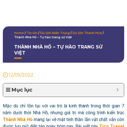
Home
/
Tin tức
/
Du lịch Miền Trung
/
Du lịch Thanh Hoá
/
Thành Nhà Hồ – Tự hào trang sử Việt
THÀNH NHÀ HỒ – TỰ HÀO TRANG SỬ
VIỆT
12/05/2022
Mục lục
Mặc dù chỉ tồn tại với vai trò là kinh thành trong thời gian 7
năm dưới thời Nhà Hồ, nhưng giá trị mà công trình kiến trúc
Thành Nhà Hồ
mang lại về mặt tinh thần lẫn vật chất vẫn còn
được lưu giữ đến tận ngày hôm nay. Bài viết này
Tico Travel