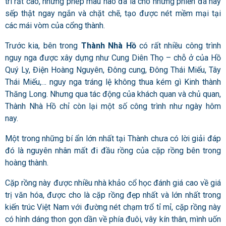
trí rất cao, nhưng phép màu nào đã là cho những phiến đá này
sếp thật ngay ngắn và chặt chẽ, tạo được nét mềm mại tại
các mái vòm của cổng thành.
Trước kia, bên trong
Thành Nhà Hồ
có rất nhiều công trình
nguy nga được xây dựng như Cung Diên Thọ – chỗ ở của Hồ
Quý Ly, Điện Hoàng Nguyên,
Đông cung, Đông Thái Miếu, Tây
Thái Miếu,… nguy nga tráng lệ không thua kém gì Kinh thành
Thăng Long. Nhưng qua tác động của khách quan và chủ quan,
Thành Nhà Hồ chỉ còn lại một số công trình như ngày hôm
nay.
Một trong những bí ẩn lớn nhất tại
Thành
chưa có lời giải đáp
đó là nguyên nhân mất đi đầu rồng của cặp rồng bên trong
hoàng thành.
Cặp rồng này được nhiều nhà khảo cổ học đánh giá cao về giá
trị văn hóa, được cho là cặp rồng đẹp nhất và lớn nhất trong
kiến trúc Việt Nam với đường nét chạm trổ tỉ mỉ, cặp rồng này
có hình dáng thon gọn dần về phía đuôi, vây kín thân, mình uốn