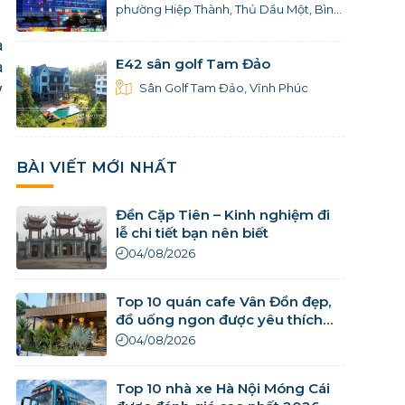
phường Hiệp Thành, Thủ Dầu Một, Bình
Dương
à
E42 sân golf Tam Đảo
à
y
Sân Golf Tam Đảo, Vĩnh Phúc
BÀI VIẾT MỚI NHẤT
Đền Cặp Tiên – Kinh nghiệm đi
lễ chi tiết bạn nên biết
04/08/2026
Top 10 quán cafe Vân Đồn đẹp,
đồ uống ngon được yêu thích
nhất
04/08/2026
Top 10 nhà xe Hà Nội Móng Cái