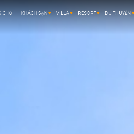
G CHỦ
KHÁCH SẠN
VILLA
RESORT
DU THUYỀN