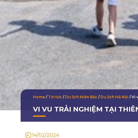
Home
/
Tin tức
/
Du lịch Miền Bắc
/
Du lịch Hà Nội
/
Vi 
VI VU TRẢI NGHIỆM TẠI TH
14/02/2024