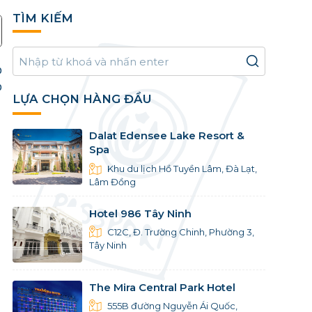
TÌM KIẾM
p
p
LỰA CHỌN HÀNG ĐẦU
Dalat Edensee Lake Resort &
Spa
Khu du lịch Hồ Tuyền Lâm, Đà Lạt,
Lâm Đồng
Hotel 986 Tây Ninh
C12C, Đ. Trường Chinh, Phường 3,
Tây Ninh
The Mira Central Park Hotel
555B đường Nguyễn Ái Quốc,