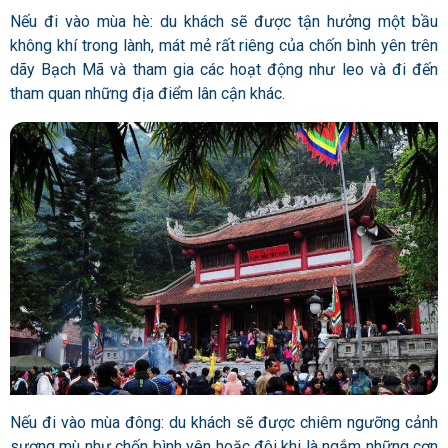
Nếu đi vào mùa hè: du khách sẽ được tận hưởng một bầu
không khí trong lành, mát mẻ rất riêng của chốn bình yên trên
dãy Bạch Mã và tham gia các hoạt động như leo và đi đến
tham quan những địa điểm lân cận khác.
Nếu đi vào mùa đông: du khách sẽ được chiêm ngưỡng cảnh
sương mù như chốn bình yên hoặc đôi khi là ngắm những cơn