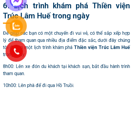
6. Lịch trình khám phá Thiền viện
Trúc Lâm Huế trong ngày
Để giúp các bạn có một chuyến đi vui vẻ, có thể sắp xếp hợp
lý để tham quan qua nhiều địa điểm đặc sắc, dưới đây chúng
tôi đã lên một lịch trình khám phá
Thiền viện Trúc Lâm Huế
trong ngày:
8h00: Lên xe đón du khách tại khách sạn, bắt đầu hành trình
tham quan.
10h00: Lên phà để đi qua Hồ Truồi.
11h00: Khi đến suối Truồi các bạn dừng lại ăn trưa và du
ngoạn cảnh quan: Tắm suối, thăm ngoạn cảnh chùa Bạch Mã,
bắt cá,… tham quan các điện thờ và nghe các thầy giảng về
nguồn gốc của Phật.
15h30: Di chuyển đến phà và trở về Huế.