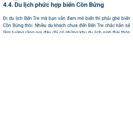
4.4. Du lịch phức hợp biển Cồn Bửng
Đi du lịch Bến Tre mà bạn vẫn đam mê biển thì phải ghé biển
Cồn Bửng thôi. Nhiều du khách chưa đến Bến Tre chắc hẳn sẽ
lầm tưởng rằng nơi đây chỉ có những khu du lịch sinh thái thôn
quê miệt vườn. Nhưng điều này hoàn toàn sai vì Bến Tre còn
có cả biển. Thậm chí nhiều du khách còn ngỡ ngàng với cảnh
biển đẹp thơ mộng ở Bến Tre.