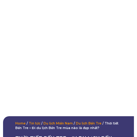
Home
/
Tin tức
/
Du lịch Miền Nam
/
Du lịch Bến Tre
/
Thời tiết
Bến Tre – Đi du lịch Bến Tre mùa nào là đẹp nhất?