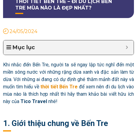
THỜI TIẾT BẾN TRE – ĐI DU LỊCH BẾN
TRE MÙA NÀO LÀ ĐẸP NHẤT?
24/05/2024
Mục lục
Khi nhắc đến Bến Tre, người ta sẽ ngay lập tức nghĩ đến một
miền sông nước với những rặng dừa xanh và đặc sản làm từ
dừa. Với những ai đang có dự định ghé thăm mảnh đất này và
muốn tìm hiểu về
thời tiết Bến Tre
để xem nên đi du lịch vào
mùa nào là thích hợp nhất thì hãy tham khảo bài viết hữu ích
này của
Tico Travel
nhé!
1. Giới thiệu chung về Bến Tre