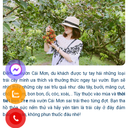
Đến với vườn Cái Mơn, du khách được tự tay hái những loại
trái cây mình ưa thích và thưởng thức ngay tại vườn. Bạn sẽ
nhìn thấy những cây sai trĩu quả như: dâu tây, bưởi, măng cụt,
chôm chôm, bon bon, ổi, cóc, xoài,… Tùy thuộc vào mùa và
thời
tiết Bến Tre
mà vườn Cái Mơn sai trái theo từng đợt. Bạn tha
hồ thỏa sức nếm thử và hãy yên tâm là trái cây ở đây đảm
bảo an toàn, không phun thuốc đâu nhé!