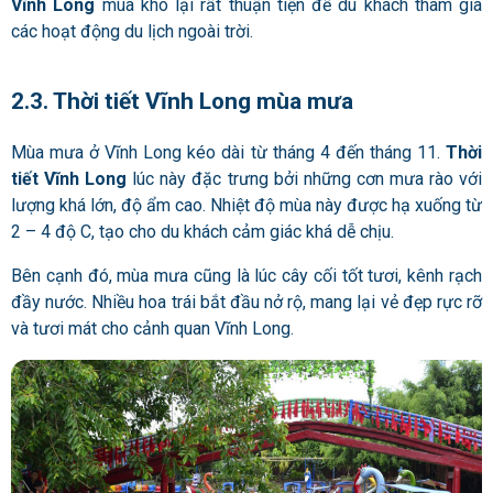
Vĩnh Long
mùa khô lại rất thuận tiện để du khách tham gia
các hoạt động du lịch ngoài trời.
2.3. Thời tiết Vĩnh Long mùa mưa
Mùa mưa ở Vĩnh Long kéo dài từ tháng 4 đến tháng 11.
Thời
tiết Vĩnh Long
lúc này đặc trưng bởi những cơn mưa rào với
lượng khá lớn, độ ẩm cao. Nhiệt độ mùa này được hạ xuống từ
2 – 4 độ C, tạo cho du khách cảm giác khá dễ chịu.
Bên cạnh đó, mùa mưa cũng là lúc cây cối tốt tươi, kênh rạch
đầy nước. Nhiều hoa trái bắt đầu nở rộ, mang lại vẻ đẹp rực rỡ
và tươi mát cho cảnh quan Vĩnh Long.