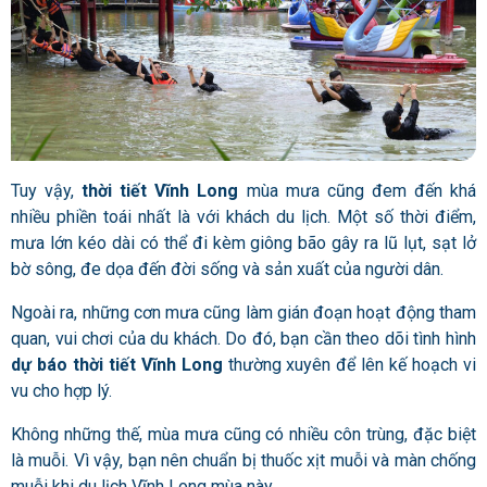
Tuy vậy,
thời tiết Vĩnh Long
mùa mưa cũng đem đến khá
nhiều phiền toái nhất là với khách du lịch. Một số thời điểm,
mưa lớn kéo dài có thể đi kèm giông bão gây ra lũ lụt, sạt lở
bờ sông, đe dọa đến đời sống và sản xuất của người dân.
Ngoài ra
, những cơn mưa cũng làm gián đoạn hoạt động tham
quan, vui chơi của du khách. Do đó, bạn cần theo dõi tình hình
dự báo thời tiết Vĩnh Long
thường xuyên để lên kế hoạch vi
vu cho hợp lý.
Không những thế, mùa mưa cũng có nhiều côn trùng, đặc biệt
là muỗi. Vì vậy, bạn nên chuẩn bị thuốc xịt muỗi và màn chống
muỗi khi du lịch Vĩnh Long mùa này.