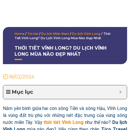
Home
/
Tin tức
/
Du lịch Miền Nam
/
Du lịch Vĩnh Long
/
Thời
Tiết Vĩnh Long? Du Lịch Vĩnh Long Mùa Nào Đẹp Nhất
THỜI TIẾT VĨNH LONG? DU LỊCH VĨNH
LONG MÙA NÀO ĐẸP NHẤT
16/02/2024
Mục lục
Nằm yên bình giữa hai con sông Tiền và sông Hậu, Vĩnh Long
là vùng đất trù phú với những nét đặc trưng của vùng sông
nước miền Tây. Vậy
thời tiết Vĩnh Long
như thế nào?
Du lịch
Vĩnh Long
mùa nào đẹp? Hãy cùng theo chân
Tico Travel