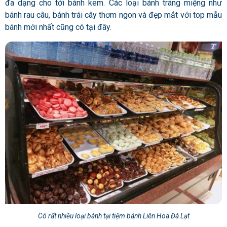
đa dạng cho tới bánh kem. Các loại bánh tráng miệng như
bánh rau câu, bánh trái cây thơm ngon và đẹp mắt với top mẫu
bánh mới nhất cũng có tại đây.
Có rất nhiều loại bánh tại tiệm bánh Liên Hoa Đà Lạt