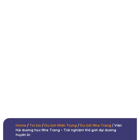
Home
/
Tin tức
/
Du lịch Miền Trung
/
Du lịch Nha Trang
/
Viện
Hải dương học Nha Trang – Trải nghiệm thế giới đại dương
huyền bí