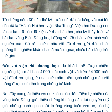
Từ những năm 30 của thế kỷ trước, nó đã nổi tiếng với cái tên
dân dã là “Hồ cá Hải học viện Nha Trang”.
Viện hải Dương
còn
là nơi lưu trữ các dữ kiện về địa chấn học, chu kỳ thủy triều và
hải lưu vùng Biển Đông hoạt động với 76 nhân viên, sinh viên
nghiên cứu. Có rất nhiều mẫu vật đã được gửi đến nhiều
phòng thí nghiệm khác nhau ở nước ngoài, nhiều bảo tàng trên
thế giới.
Đến với
viện Hải dương học
, du khách sẽ được chiêm
ngưỡng tận mắt hơn 4.000 loài sinh vật và trên 24.000 mẫu
vật đã được gìn giữ qua nhiều năm bên cạnh những mẫu vật
sống được nuôi thả trong những bể kính.
Nơi đây
còn giới thiệu với du khách các đặc điểm tự nhiên của
vùng biển Đông, giới thiệu những khoáng sản, tài nguyên quý
giá, những cảnh quan môi trường vùng biển ven bờ, các hệ
sinh thái giàu có như rừng ngập mặn, rạn san hô, thảm cỏ biển