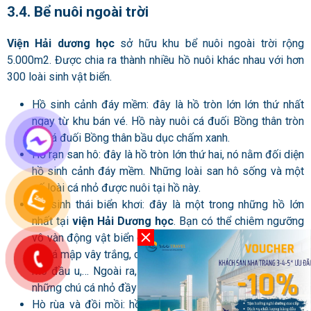
3.4. Bể nuôi ngoài trời
Viện Hải dương học
sở hữu khu bể nuôi ngoài trời rộng
5.000m2. Được chia ra thành nhiều hồ nuôi khác nhau với hơn
300 loài sinh vật biển.
Hồ sinh cảnh đáy mềm: đây là hồ tròn lớn lớn thứ nhất
ngay từ khu bán vé
. Hồ này nuôi cá đuối Bồng thân tròn
và cá đuối Bồng thân bầu dục chấm xanh.
Hồ rạn san hô: đây là hồ tròn lớn thứ hai, nó nằm đối diện
hồ sinh cảnh đáy mềm. Những loài san hô sống và một
số loài cá nhỏ được nuôi tại hồ này.
Hồ sinh thái biển khơi: đây là một trong những hồ lớn
nhất tại
viện Hải Dương học
. Bạn có thể chiêm ngưỡng
vô vàn động vật biển quý hiếm tại khu vực này. Trong hồ
có cá mập vây trắng, cá mập vây đen, cá mú, cá nhám, cá
mó đầu u,… Ngoài ra, nước hồ còn được tô điểm bằng
những chú cá nhỏ đầy màu sắc, trông rất sinh động.
Hò rùa và đồi mồi: hồ này nằm ngay cạnh hồ sinh thái