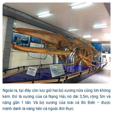
Ngoài ra,
tại đây
còn lưu giữ hai bộ xương nữa cũng lớn không
kém. Đó là xương của cá Nạng Hải, nó dài 3,5m, rộng 5m và
nặng gần 1 tấn. Và bộ xương của loài cá Bò Biển – được
mệnh danh là nàng tiên cá ngoài đời thực.