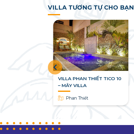
VILLA TƯƠNG TỰ CHO BẠN
anh Villa
VILLA PHAN THIẾT TICO 10
– MÂY VILLA
n Thủy, Mũi Né,
an Thiết, Bình
Phan Thiết