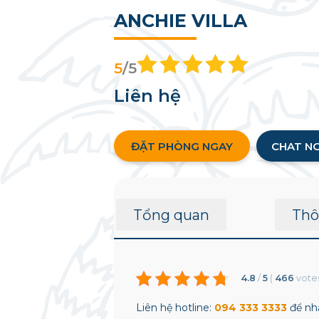
ANCHIE VILLA
5
/5
Liên hệ
ĐẶT PHÒNG NGAY
CHAT N
Tổng quan
Thô
4.8
/
5
(
466
vote
Liên hệ hotline:
094 333 3333
để nhậ