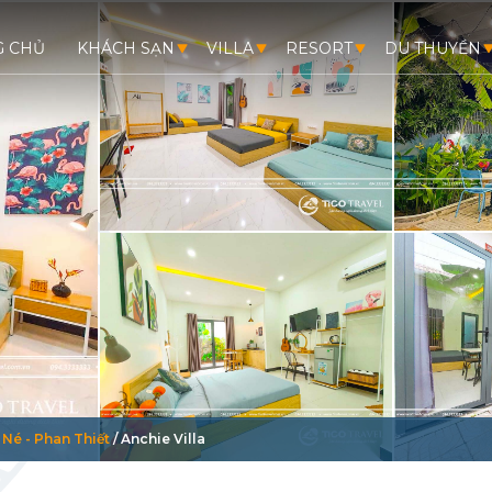
G CHỦ
KHÁCH SẠN
VILLA
RESORT
DU THUYỀN
i Né - Phan Thiết
/ Anchie Villa