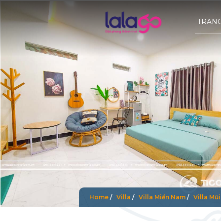
TRAN
Home
/
Villa
/
Villa Miền Nam
/
Villa Mũ