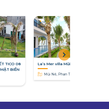
ẾT TICO 08
La’s Mer villa Mũi Né
A MẶT BIỂN
Mũi Né, Phan Thiết