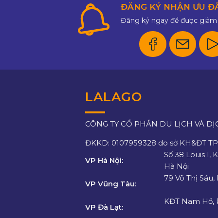
ĐĂNG KÝ NHẬN ƯU Đ
Đăng ký ngay để được giảm 
LALAGO
CÔNG TY CỔ PHẦN DU LỊCH VÀ DỊ
ĐKKD: 0107959328 do sở KH&ĐT TP.
Số 38 Louis I, 
VP Hà Nội:
Hà Nội
79 Võ Thị Sáu,
VP Vũng Tàu:
KĐT Nam Hồ, P
VP Đà Lạt: