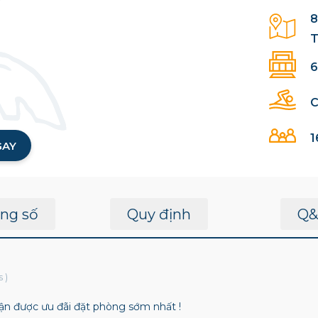
8
T
6
C
1
GAY
ng số
Quy định
Q&
s
)
n được ưu đãi đặt phòng sớm nhất !