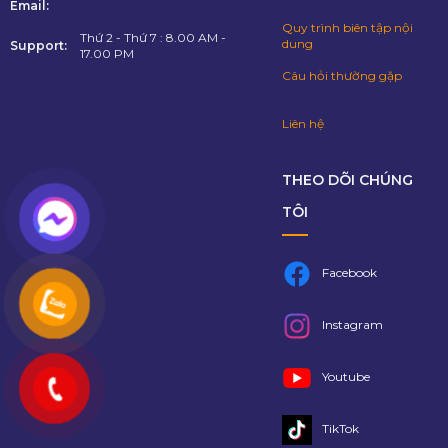
Email:
Quy trình biên tập nội
Thứ 2 - Thứ 7 : 8.00 AM -
dung
Support:
17.00 PM
Câu hỏi thường gặp
Liên hệ
THEO DÕI CHÚNG
TÔI
Facebook
Instagram
Youtube
TikTok