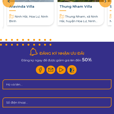
Aravinda Villa
Thung Nham Villa
So
Ninh Hải, Hoa Lư, Ninh
Thung Nham, xã Ninh
Bình
Hải, huyện Hoa Lư, Ninh
Nh
Bình
ĐĂNG KÝ NHẬN ƯU ĐÃI
50%
Đăng ký ngay để được giảm giá lên đến
.