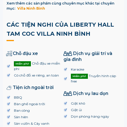
Xem thêm các sản phẩm cùng chuyên mục khác tại chuyên
mục:
Villa Ninh Bình
CÁC TIỆN NGHI CỦA LIBERTY HALL
TAM COC VILLA NINH BÌNH
Chỗ đậu xe
Dịch vụ giải trí và
gia đình
Chỗ đậu xe miễn
Miễn phí!
phí
Karaoke
Có chỗ đỗ xe riêng, an toàn
Truyền hình cáp
Miễn phí!
free
Tiện ích ngoài trời
Dịch vụ lau dọn
BBQ
Giặt khô
Bàn ghế ngoài trời
Giặt ủi
Ban công
Dọn phòng hàng ngày
Sân hiên
Sân vườn & Cây xanh