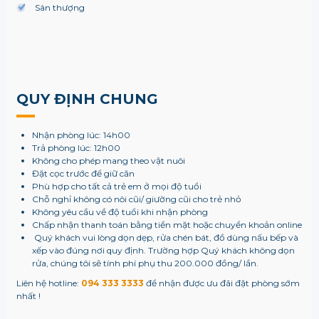
Sân thượng
QUY ĐỊNH CHUNG
Nhận phòng lúc: 14h00
Trả phòng lúc: 12h00
Không cho phép mang theo vật nuôi
Đặt cọc trước để giữ căn
Phù hợp cho tất cả trẻ em ở mọi độ tuổi
Chỗ nghỉ không có nôi cũi/ giường cũi cho trẻ nhỏ
Không yêu cầu về độ tuổi khi nhận phòng
Chấp nhận thanh toán bằng tiền mặt hoặc chuyển khoản online
Quý khách vui lòng dọn dẹp, rửa chén bát, đồ dùng nấu bếp và
xếp vào đúng nơi quy định. Trường hợp Quý khách không dọn
rửa, chúng tôi sẽ tính phí phụ thu 200.000 đồng/ lần.
Liên hệ hotline:
094 333 3333
để nhận được ưu đãi đặt phòng sớm
nhất !