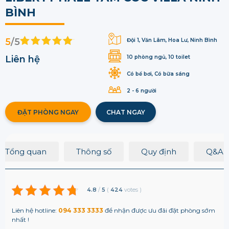
BÌNH
5
/5
Đội 1, Văn Lâm, Hoa Lư, Ninh Bình
Liên hệ
10 phòng ngủ, 10 toilet
Có bể bơi, Có bữa sáng
2 - 6 người
ĐẶT PHÒNG NGAY
CHAT NGAY
Tổng quan
Thông số
Quy định
Q&A
4.8
/
5
(
424
votes
)
Liên hệ hotline:
094 333 3333
để nhận được ưu đãi đặt phòng sớm
nhất !