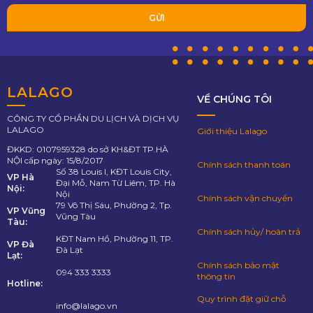
LALAGO
VỀ CHÚNG TÔI
CÔNG TY CỔ PHẦN DU LỊCH VÀ DỊCH VỤ
LALAGO
Giới thiệu Lalago
ĐKKD: 0107959328 do sở KH&ĐT TP.HÀ
NỘI cấp ngày: 15/8/2017
Chính sách thanh toán
Số 38 Louis I, KĐT Louis City,
VP Hà
Đại Mỗ, Nam Từ Liêm, TP. Hà
Nội:
Nội
Chính sách vận chuyển
79 Võ Thị Sáu, Phường 2, Tp.
VP Vũng
Vũng Tàu
Tàu:
Chính sách hủy/ hoàn trả
KĐT Nam Hồ, Phường 11, TP.
VP Đà
Đà Lạt
Lạt:
Chính sách bảo mật
094 333 3333
thông tin
Hotline:
Quy trình đặt giữ chỗ
info@lalago.vn