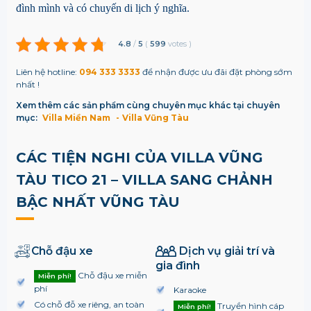
đình mình và có chuyến di lịch ý nghĩa.
4.8
/
5
(
599
votes
)
Liên hệ hotline:
094 333 3333
để nhận được ưu đãi đặt phòng sớm
nhất !
Xem thêm các sản phẩm cùng chuyên mục khác tại chuyên
mục:
Villa Miền Nam
Villa Vũng Tàu
CÁC TIỆN NGHI CỦA VILLA VŨNG
TÀU TICO 21 – VILLA SANG CHẢNH
BẬC NHẤT VŨNG TÀU
Chỗ đậu xe
Dịch vụ giải trí và
gia đình
Chỗ đậu xe miễn
Miễn phí!
phí
Karaoke
Có chỗ đỗ xe riêng, an toàn
Truyền hình cáp
Miễn phí!