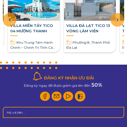
VILLA MIỀN TÂY TICO
VILLA ĐÀ LẠT TICO 13
VI
04 MƯỜNG THANH
VÒNG LÂM VIÊN
T
Khu Trung Tâm Hành
Phường 8, Thành Phố
Chính – Chính Trị Tỉnh Cà
Đà Lạt
Ph
Mau, Phường 9, Cà Mau
ĐĂNG KÝ NHẬN ƯU ĐÃI
50%
Đăng ký ngay để được giảm giá lên đến
.