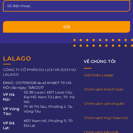
LALAGO
VỀ CHÚNG TÔI
CÔNG TY CỔ PHẦN DU LỊCH VÀ DỊCH VỤ
LALAGO
Giới thiệu Lalago
ĐKKD: 0107959328 do sở KH&ĐT TP.HÀ
NỘI cấp ngày: 15/8/2017
Chính sách thanh toán
Số 38 Louis I, KĐT Louis City,
VP Hà
Đại Mỗ, Nam Từ Liêm, TP. Hà
Nội:
Nội
Chính sách vận chuyển
79 Võ Thị Sáu, Phường 2, Tp.
VP Vũng
Vũng Tàu
Tàu:
Chính sách hủy/ hoàn trả
KĐT Nam Hồ, Phường 11, TP.
VP Đà
Đà Lạt
Lạt:
Chính sách bảo mật