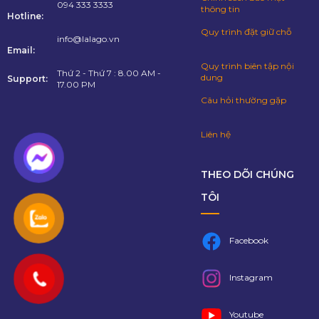
094 333 3333
thông tin
Hotline:
Quy trình đặt giữ chỗ
info@lalago.vn
Email:
Quy trình biên tập nội
Thứ 2 - Thứ 7 : 8.00 AM -
dung
Support:
17.00 PM
Câu hỏi thường gặp
Liên hệ
THEO DÕI CHÚNG
TÔI
Facebook
Instagram
Youtube