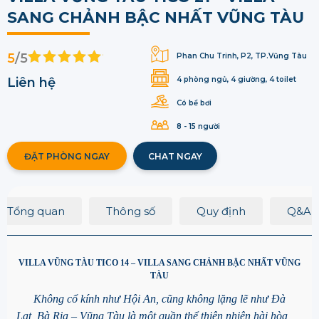
SANG CHẢNH BẬC NHẤT VŨNG TÀU
5
/5
Phan Chu Trinh, P2, TP.Vũng Tàu
Liên hệ
4 phòng ngủ, 4 giường, 4 toilet
Có bể bơi
8 - 15 người
ĐẶT PHÒNG NGAY
CHAT NGAY
Tổng quan
Thông số
Quy định
Q&A
VILLA VŨNG TÀU TICO 14 – VILLA SANG CHẢNH BẬC NHẤT VŨNG
TÀU
Không cổ kính như Hội An, cũng không lặng lẽ như Đà
Lạt, Bà Rịa – Vũng Tàu là một quần thể thiên nhiên hài hòa,