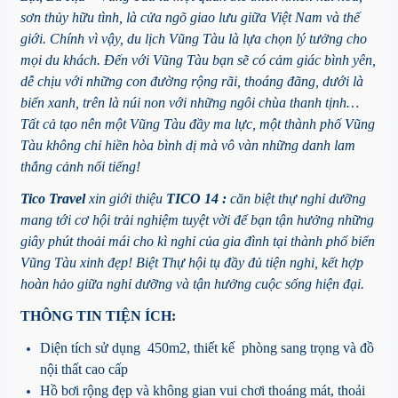
sơn thủy hữu tình, là cửa ngõ giao lưu giữa Việt Nam và thế
giới. Chính vì vậy, du lịch Vũng Tàu là lựa chọn lý tưởng cho
mọi du khách. Đến với Vũng Tàu bạn sẽ có cảm giác bình yên,
dễ chịu với những con đường rộng rãi, thoáng đãng, dưới là
biển xanh, trên là núi non với những ngôi chùa thanh tịnh…
Tất cả tạo nên một Vũng Tàu đầy ma lực, một thành phố Vũng
Tàu không chỉ hiền hòa bình dị mà vô vàn những danh lam
thắng cảnh nổi tiếng!
Tico Travel
xin giới thiệu
TICO 14 :
căn biệt thự nghỉ dưỡng
mang tới cơ hội trải nghiệm tuyệt vời để bạn tận hưởng những
giây phút thoải mái cho kì nghỉ của gia đình tại thành phố biển
Vũng Tàu xinh đẹp! Biệt Thự hội tụ đầy đủ tiện nghi, kết hợp
hoàn hảo giữa nghỉ dưỡng và tận hưởng cuộc sống hiện đại.
THÔNG TIN TIỆN ÍCH:
Diện tích sử dụng 450m2, thiết kế phòng sang trọng và đồ
nội thất cao cấp
Hồ bơi rộng đẹp và không gian vui chơi thoáng mát, thoải