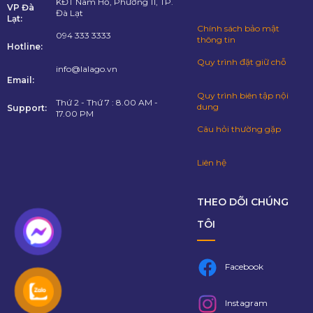
KĐT Nam Hồ, Phường 11, TP.
VP Đà
Đà Lạt
Lạt:
Chính sách bảo mật
094 333 3333
thông tin
Hotline:
Quy trình đặt giữ chỗ
info@lalago.vn
Email:
Quy trình biên tập nội
Thứ 2 - Thứ 7 : 8.00 AM -
dung
Support:
17.00 PM
Câu hỏi thường gặp
Liên hệ
THEO DÕI CHÚNG
TÔI
Facebook
Instagram