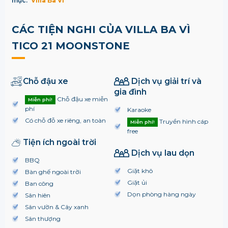
mục:
Villa Ba Vì
CÁC TIỆN NGHI CỦA VILLA BA VÌ
TICO 21 MOONSTONE
Chỗ đậu xe
Dịch vụ giải trí và
gia đình
Chỗ đậu xe miễn
Miễn phí!
phí
Karaoke
Có chỗ đỗ xe riêng, an toàn
Truyền hình cáp
Miễn phí!
free
Tiện ích ngoài trời
Dịch vụ lau dọn
BBQ
Giặt khô
Bàn ghế ngoài trời
Giặt ủi
Ban công
Dọn phòng hàng ngày
Sân hiên
Sân vườn & Cây xanh
Sân thượng