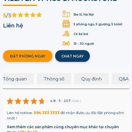
5
/5
Ba Vì, Hà Nội
Liên hệ
5 phòng ngủ, 5 giường, 5 toilet
Có bể bơi
15 - 30 người
ĐẶT PHÒNG NGAY
CHAT NGAY
Tổng quan
Thông số
Quy định
Q&A
4.8
/
5
(
207
votes
)
Liên hệ hotline:
094 333 3333
để nhận được ưu đãi đặt phòng sớm
nhất !
Xem thêm các sản phẩm cùng chuyên mục khác tại chuyên