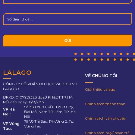
LALAGO
VỀ CHÚNG TÔI
CÔNG TY CỔ PHẦN DU LỊCH VÀ DỊCH VỤ
LALAGO
Giới thiệu Lalago
ĐKKD: 0107959328 do sở KH&ĐT TP.HÀ
NỘI cấp ngày: 15/8/2017
Chính sách thanh toán
Số 38 Louis I, KĐT Louis City,
VP Hà
Đại Mỗ, Nam Từ Liêm, TP. Hà
Nội:
Nội
Chính sách vận chuyển
79 Võ Thị Sáu, Phường 2, Tp.
VP Vũng
Vũng Tàu
Tàu:
Chính sách hủy/ hoàn trả