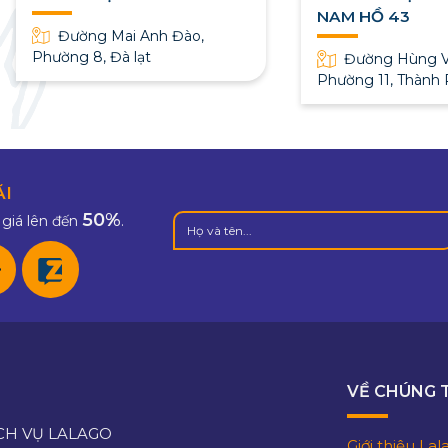
NAM HỒ 43
Đường Mai Anh Đào,
Phường 8, Đà lạt
Đường Hùng V
Phường 11, Thành 
ÃI
50%
giá lên đến
.
VỀ CHÚNG 
CH VỤ LALAGO
Giới thiệu La