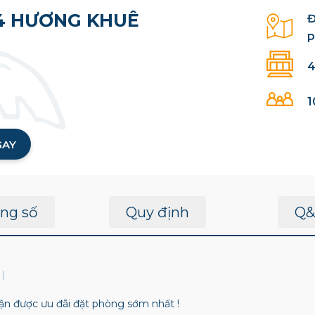
04 HƯƠNG KHUÊ
Đ
P
4
1
GAY
ng số
Quy định
Q&
s
)
n được ưu đãi đặt phòng sớm nhất !