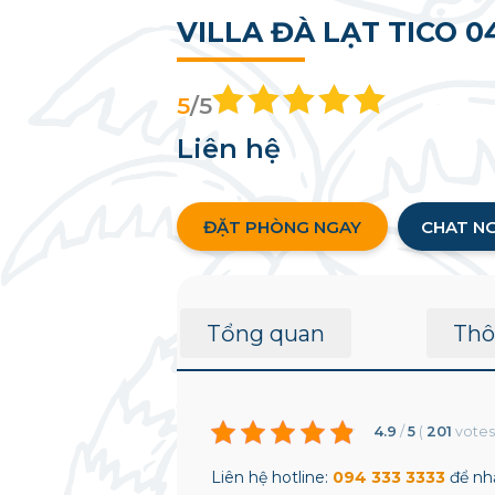
VILLA ĐÀ LẠT TICO 
5
/5
Liên hệ
ĐẶT PHÒNG NGAY
CHAT N
Tổng quan
Thô
4.9
/
5
(
201
vote
Liên hệ hotline:
094 333 3333
để nhậ