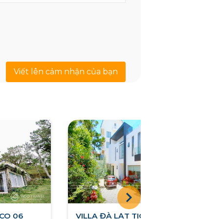
Viết lên cảm nhận của bạn
ICO 06
VILLA ĐÀ LẠT TICO 34