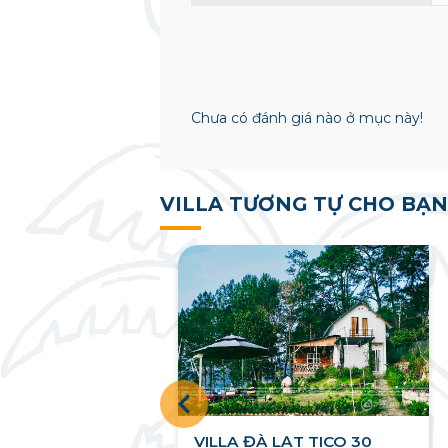
Chưa có đánh giá nào ở mục này!
VILLA TƯƠNG TỰ CHO BẠN
t Tico Soho
VILLA ĐÀ LẠT TICO 30