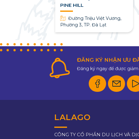
PINE HILL
uyễn Siêu -
TP Đà Lạt
Đường Triệu Việt Vương,
Phường 3, TP. Đà Lạt
ĐĂNG KÝ NHẬN ƯU Đ
Đăng ký ngay để được giảm 
LALAGO
CÔNG TY CỔ PHẦN DU LỊCH VÀ DỊ