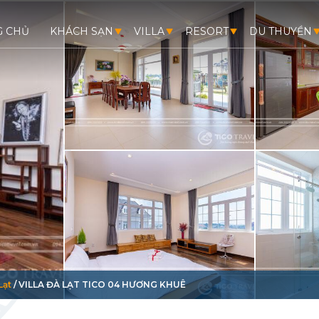
G CHỦ
KHÁCH SẠN
VILLA
RESORT
DU THUYỀN
Lạt
/ VILLA ĐÀ LẠT TICO 04 HƯƠNG KHUÊ