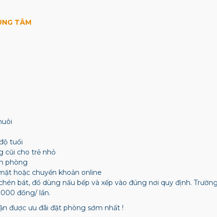
RUNG TÂM
nuôi
độ tuổi
g cũi cho trẻ nhỏ
ận phòng
mặt hoặc chuyển khoản online
chén bát, đồ dùng nấu bếp và xếp vào đúng nơi quy định. Trườ
.000 đồng/ lần.
n được ưu đãi đặt phòng sớm nhất !