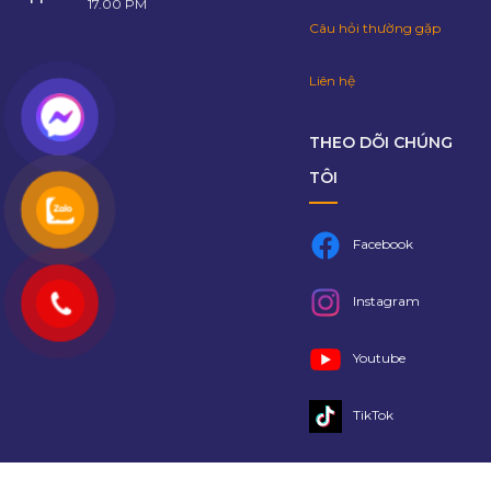
17.00 PM
Câu hỏi thường gặp
Liên hệ
THEO DÕI CHÚNG
TÔI
Facebook
Instagram
Youtube
TikTok
Copyright 2021 @
Lalago
- Bản quyền thuộc về Lalago Group