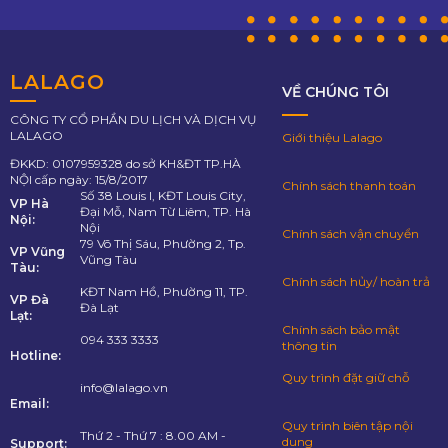
LALAGO
VỀ CHÚNG TÔI
CÔNG TY CỔ PHẦN DU LỊCH VÀ DỊCH VỤ
LALAGO
Giới thiệu Lalago
ĐKKD: 0107959328 do sở KH&ĐT TP.HÀ
NỘI cấp ngày: 15/8/2017
Chính sách thanh toán
Số 38 Louis I, KĐT Louis City,
VP Hà
Đại Mỗ, Nam Từ Liêm, TP. Hà
Nội:
Nội
Chính sách vận chuyển
79 Võ Thị Sáu, Phường 2, Tp.
VP Vũng
Vũng Tàu
Tàu:
Chính sách hủy/ hoàn trả
KĐT Nam Hồ, Phường 11, TP.
VP Đà
Đà Lạt
Lạt:
Chính sách bảo mật
094 333 3333
thông tin
Hotline:
Quy trình đặt giữ chỗ
info@lalago.vn
Email:
Quy trình biên tập nội
Thứ 2 - Thứ 7 : 8.00 AM -
dung
Support: