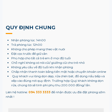
QUY ĐỊNH CHUNG
Nhận phòng lúc: 14h00
Trả phòng lúc: 12h00
Không cho phép mang theo vật nuôi
Đặt cọc trước để giữ căn
Phù hợp cho tất cả trẻ em ở mọi độ tuổi
Chỗ nghỉ không có nôi cũi/ giường cũi cho trẻ nhỏ
Không yêu cầu về độ tuổi khi nhận phòng
Chấp nhận thanh toán bằng tiền mặt hoặc chuyển khoản online
Quý khách vui lòng dọn dẹp, rửa chén bát, đồ dùng nấu bếp và
xếp vào đúng nơi quy định. Trường hợp Quý khách không dọn
rửa, chúng tôi sẽ tính phí phụ thu 200.000 đồng/ lần.
Liên hệ hotline:
094 333 3333
để nhận được ưu đãi đặt phòng sớm
nhất !