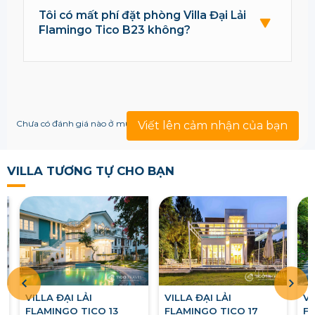
Tôi có mất phí đặt phòng Villa Đại Lải
Flamingo Tico B23 không?
Chưa có đánh giá nào ở mục này!
Viết lên cảm nhận của bạn
VILLA TƯƠNG TỰ CHO BẠN
VILLA ĐẠI LẢI
VILLA ĐẠI LẢI
VI
FLAMINGO TICO 13
FLAMINGO TICO 17
FL