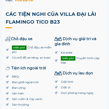
mục:
Villa Đại Lải
CÁC TIỆN NGHI CỦA VILLA ĐẠI LẢI
FLAMINGO TICO B23
Chỗ đậu xe
Dịch vụ giải trí và
gia đình
Chỗ đậu xe miễn
Miễn phí!
phí
Karaoke
Có chỗ đỗ xe riêng, an toàn
Truyền hình cáp
Miễn phí!
free
Tiện ích ngoài trời
Dịch vụ lau dọn
BBQ
Giặt khô
Bàn ghế ngoài trời
Giặt ủi
Ban công
Dọn phòng hàng ngày
Sân hiên
Sân vườn & Cây xanh
Sân thượng