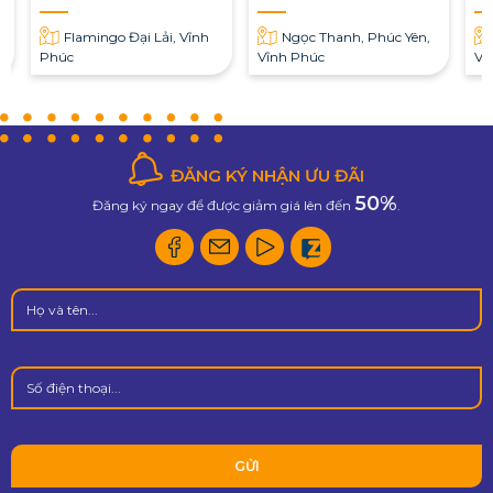
Flamingo Đại Lải, Vĩnh
Ngọc Thanh, Phúc Yên,
Phúc
Vĩnh Phúc
Vĩ
ĐĂNG KÝ NHẬN ƯU ĐÃI
50%
Đăng ký ngay để được giảm giá lên đến
.