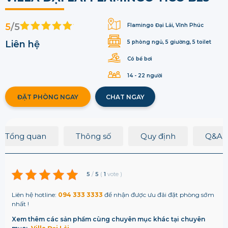
5
/5
Flamingo Đại Lải, Vĩnh Phúc
Liên hệ
5 phòng ngủ, 5 giường, 5 toilet
Có bể bơi
14 - 22 người
ĐẶT PHÒNG NGAY
CHAT NGAY
Tổng quan
Thông số
Quy định
Q&A
5
/
5
(
1
vote
)
Liên hệ hotline:
094 333 3333
để nhận được ưu đãi đặt phòng sớm
nhất !
Xem thêm các sản phẩm cùng chuyên mục khác tại chuyên