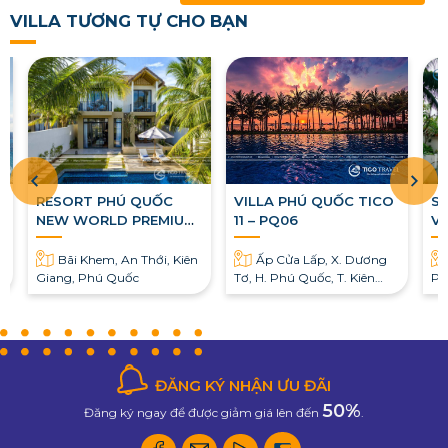
VILLA TƯƠNG TỰ CHO BẠN
ú
RESORT PHÚ QUỐC
VILLA PHÚ QUỐC TICO
Sa
NEW WORLD PREMIUM
11 – PQ06
Vi
POOL VILLA
Bãi Khem, An Thới, Kiên
Ấp Cửa Lấp, X. Dương
Giang, Phú Quốc
Tơ, H. Phú Quốc, T. Kiên
Ph
Giang, Việt Nam
ĐĂNG KÝ NHẬN ƯU ĐÃI
50%
Đăng ký ngay để được giảm giá lên đến
.