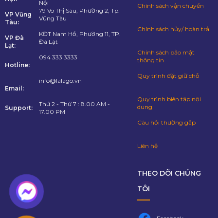
Nội
Chính sách vận chuyển
79 Võ Thị Sáu, Phường 2, Tp.
VP Vũng
Vũng Tàu
Tàu:
Chính sách hủy/ hoàn trả
KĐT Nam Hồ, Phường 11, TP.
VP Đà
Đà Lạt
Lạt:
Chính sách bảo mật
094 333 3333
thông tin
Hotline:
Quy trình đặt giữ chỗ
info@lalago.vn
Email:
Quy trình biên tập nội
Thứ 2 - Thứ 7 : 8.00 AM -
dung
Support:
17.00 PM
Câu hỏi thường gặp
Liên hệ
THEO DÕI CHÚNG
TÔI