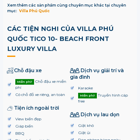
Xem thêm các sản phẩm cùng chuyên mục khác tại chuyên
mục:
Villa Phú Quốc
CÁC TIỆN NGHI CỦA VILLA PHÚ
QUỐC TICO 10- BEACH FRONT
LUXURY VILLA
Chỗ đậu xe
Dịch vụ giải trí và
gia đình
Chỗ đậu xe miễn
Miễn phí!
phí
Karaoke
Có chỗ đỗ xe riêng, an toàn
Truyền hình cáp
Miễn phí!
free
Tiện ích ngoài trời
Dịch vụ lau dọn
View biển đẹp
Giặt khô
Giáp biển
Giặt ủi
BBQ
Dọn phòng hàng ngày