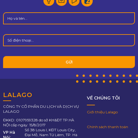
LALAGO
VỀ CHÚNG TÔI
CÔNG TY CỔ PHẦN DU LỊCH VÀ DỊCH VỤ
LALAGO
Giới thiệu Lalago
ĐKKD: 0107959328 do sở KH&ĐT TP.HÀ
NỘI cấp ngày: 15/8/2017
Chính sách thanh toán
Số 38 Louis I, KĐT Louis City,
VP Hà
Đại Mỗ, Nam Từ Liêm, TP. Hà
Nội: