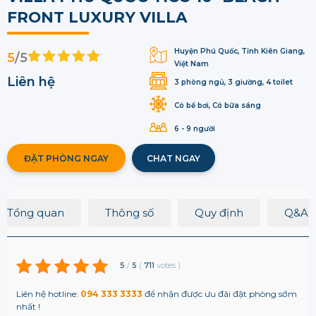
FRONT LUXURY VILLA
Huyện Phú Quốc, Tỉnh Kiên Giang,
5
/5
Việt Nam
Liên hệ
3 phòng ngủ, 3 giường, 4 toilet
Có bể bơi, Có bữa sáng
6 - 9 người
ĐẶT PHÒNG NGAY
CHAT NGAY
Tổng quan
Thông số
Quy định
Q&A
5
/
5
(
711
votes
)
Liên hệ hotline:
094 333 3333
để nhận được ưu đãi đặt phòng sớm
nhất !