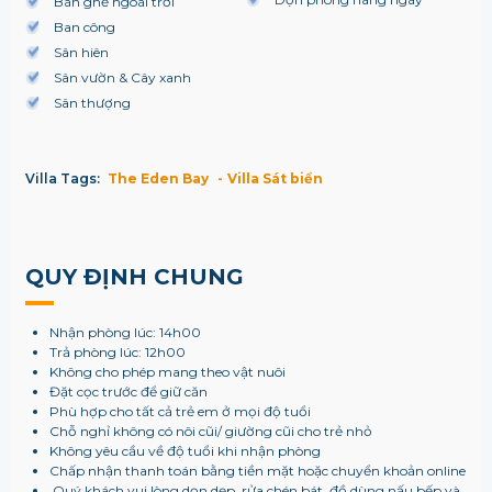
Bàn ghế ngoài trời
Ban công
Sân hiên
Sân vườn & Cây xanh
Sân thượng
Villa Tags:
The Eden Bay
Villa Sát biển
QUY ĐỊNH CHUNG
Nhận phòng lúc: 14h00
Trả phòng lúc: 12h00
Không cho phép mang theo vật nuôi
Đặt cọc trước để giữ căn
Phù hợp cho tất cả trẻ em ở mọi độ tuổi
Chỗ nghỉ không có nôi cũi/ giường cũi cho trẻ nhỏ
Không yêu cầu về độ tuổi khi nhận phòng
Chấp nhận thanh toán bằng tiền mặt hoặc chuyển khoản online
Quý khách vui lòng dọn dẹp, rửa chén bát, đồ dùng nấu bếp và