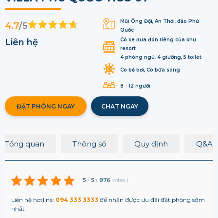
Mũi Ông Đội, An Thới, đảo Phú
4.7
/5
Quốc
Có xe đưa đón riêng của khu
Liên hệ
resort
4 phòng ngủ, 4 giường, 5 toilet
Có bể bơi, Có bữa sáng
8 - 12 người
ĐẶT PHÒNG NGAY
CHAT NGAY
Tổng quan
Thông số
Quy định
Q&A
5
/
5
(
876
votes
)
Liên hệ hotline:
094 333 3333
để nhận được ưu đãi đặt phòng sớm
nhất !