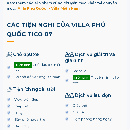
Xem thêm các sản phẩm cùng chuyên mục khác tại chuyên
mục:
Villa Phú Quốc
Villa Miền Nam
CÁC TIỆN NGHI CỦA VILLA PHÚ
QUỐC TICO 07
Chỗ đậu xe
Dịch vụ giải trí và
gia đình
Chỗ đậu xe miễn
Miễn phí!
phí
Karaoke
Có chỗ đỗ xe riêng, an toàn
Truyền hình cáp
Miễn phí!
free
Tiện ích ngoài trời
Dịch vụ lau dọn
View biển đẹp
Giặt khô
Giáp biển
Giặt ủi
BBQ
Dọn phòng hàng ngày
Bàn ghế ngoài trời
Ban công