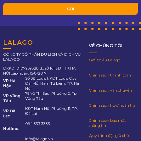
LALAGO
VỀ CHÚNG TÔI
CÔNG TY CỔ PHẦN DU LỊCH VÀ DỊCH VỤ
LALAGO
Giới thiệu Lalago
ĐKKD: 0107959328 do sở KH&ĐT TP.HÀ
NỘI cấp ngày: 15/8/2017
Chính sách thanh toán
Số 38 Louis I, KĐT Louis City,
VP Hà
Đại Mỗ, Nam Từ Liêm, TP. Hà
Nội:
Nội
Chính sách vận chuyển
79 Võ Thị Sáu, Phường 2, Tp.
VP Vũng
Vũng Tàu
Tàu:
Chính sách hủy/ hoàn trả
KĐT Nam Hồ, Phường 11, TP.
VP Đà
Đà Lạt
Lạt:
Chính sách bảo mật
094 333 3333
thông tin
Hotline:
Quy trình đặt giữ chỗ
info@lalago.vn