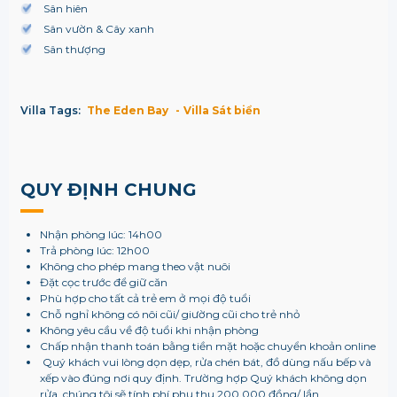
Sân hiên
Sân vườn & Cây xanh
Sân thượng
Villa Tags:
The Eden Bay
Villa Sát biển
QUY ĐỊNH CHUNG
Nhận phòng lúc: 14h00
Trả phòng lúc: 12h00
Không cho phép mang theo vật nuôi
Đặt cọc trước để giữ căn
Phù hợp cho tất cả trẻ em ở mọi độ tuổi
Chỗ nghỉ không có nôi cũi/ giường cũi cho trẻ nhỏ
Không yêu cầu về độ tuổi khi nhận phòng
Chấp nhận thanh toán bằng tiền mặt hoặc chuyển khoản online
Quý khách vui lòng dọn dẹp, rửa chén bát, đồ dùng nấu bếp và
xếp vào đúng nơi quy định. Trường hợp Quý khách không dọn
rửa, chúng tôi sẽ tính phí phụ thu 200.000 đồng/ lần.