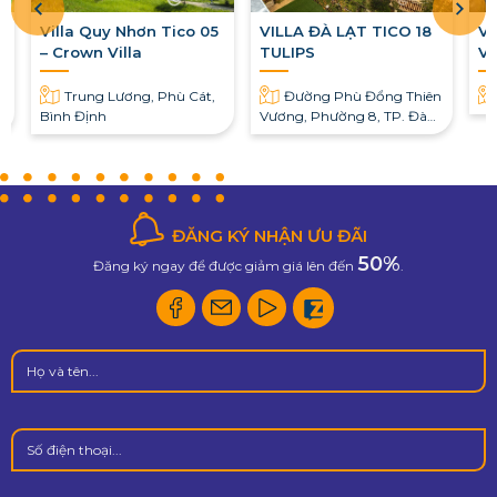
Villa Quy Nhơn Tico 05
VILLA ĐÀ LẠT TICO 18
VI
– Crown Villa
TULIPS
VI
Trung Lương, Phù Cát,
Đường Phù Đổng Thiên
Bình Định
Vương, Phường 8, TP. Đà
Lạt
ĐĂNG KÝ NHẬN ƯU ĐÃI
50%
Đăng ký ngay để được giảm giá lên đến
.