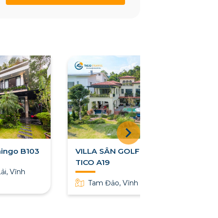
amingo B103
VILLA SÂN GOLF TAM ĐẢO
TICO A19
ải, Vĩnh
Tam Đảo, Vĩnh Phúc