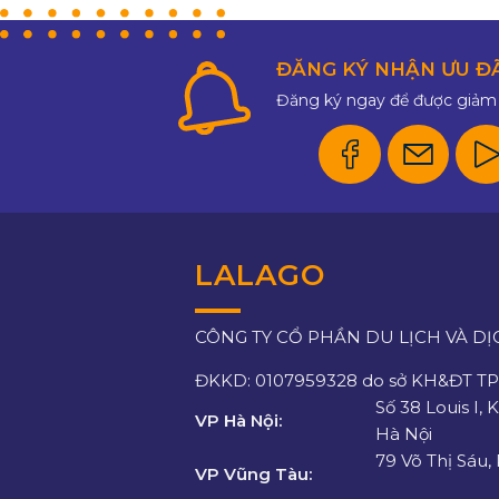
ĐĂNG KÝ NHẬN ƯU Đ
Đăng ký ngay để được giảm 
LALAGO
CÔNG TY CỔ PHẦN DU LỊCH VÀ DỊ
ĐKKD: 0107959328 do sở KH&ĐT TP.
Số 38 Louis I, 
VP Hà Nội:
Hà Nội
79 Võ Thị Sáu,
VP Vũng Tàu: