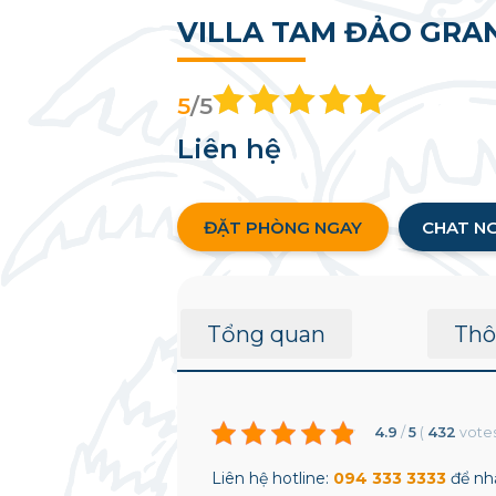
VILLA TAM ĐẢO GRA
5
/5
Liên hệ
ĐẶT PHÒNG NGAY
CHAT N
Tổng quan
Thô
4.9
/
5
(
432
vote
Liên hệ hotline:
094 333 3333
để nhậ