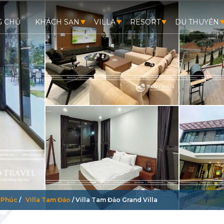
G CHỦ
KHÁCH SẠN
VILLA
RESORT
DU THUYỀN
h Phúc
/
Villa Tam Đảo
/ Villa Tam Đảo Grand Villa