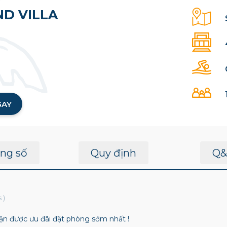
ND VILLA
GAY
ng số
Quy định
Q&
s
)
n được ưu đãi đặt phòng sớm nhất !