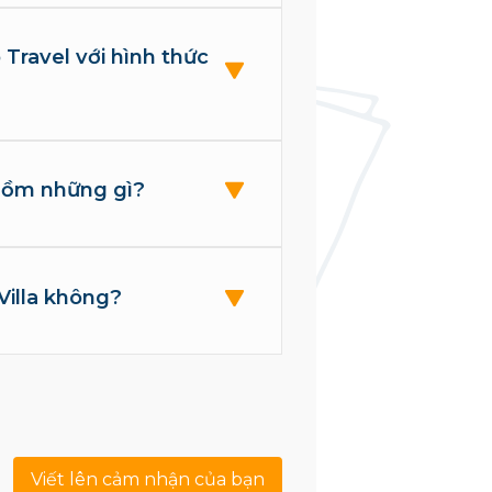
o Travel với hình thức
 gồm những gì?
Villa không?
Viết lên cảm nhận của bạn