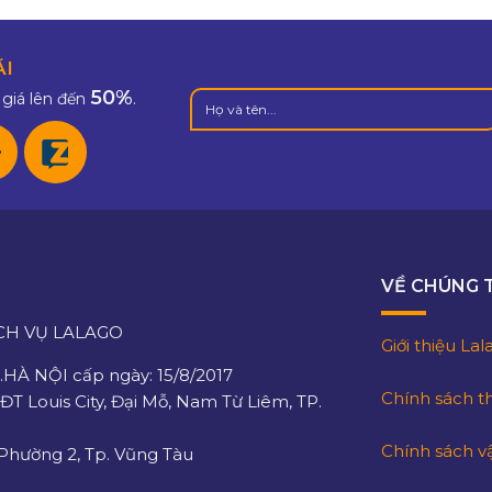
ÃI
50%
giá lên đến
.
VỀ CHÚNG 
CH VỤ LALAGO
Giới thiệu La
HÀ NỘI cấp ngày: 15/8/2017
Chính sách t
KĐT Louis City, Đại Mỗ, Nam Từ Liêm, TP.
Chính sách v
 Phường 2, Tp. Vũng Tàu