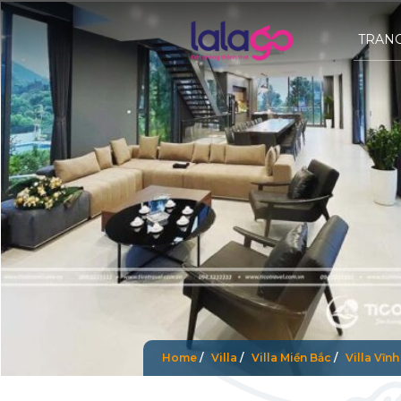
TRAN
Home
/
Villa
/
Villa Miền Bắc
/
Villa Vĩn