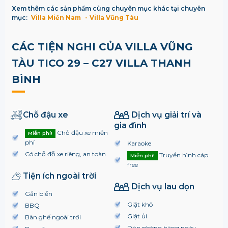
Xem thêm các sản phẩm cùng chuyên mục khác tại chuyên
mục:
Villa Miền Nam
Villa Vũng Tàu
CÁC TIỆN NGHI CỦA VILLA VŨNG
TÀU TICO 29 – C27 VILLA THANH
BÌNH
Chỗ đậu xe
Dịch vụ giải trí và
gia đình
Chỗ đậu xe miễn
Miễn phí!
phí
Karaoke
Có chỗ đỗ xe riêng, an toàn
Truyền hình cáp
Miễn phí!
free
Tiện ích ngoài trời
Dịch vụ lau dọn
Gần biển
Giặt khô
BBQ
Giặt ủi
Bàn ghế ngoài trời
Dọn phòng hàng ngày