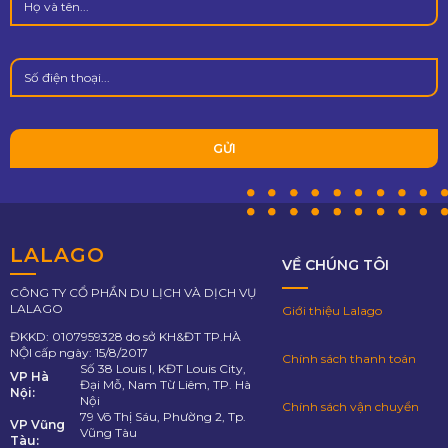
LALAGO
VỀ CHÚNG TÔI
CÔNG TY CỔ PHẦN DU LỊCH VÀ DỊCH VỤ
LALAGO
Giới thiệu Lalago
ĐKKD: 0107959328 do sở KH&ĐT TP.HÀ
NỘI cấp ngày: 15/8/2017
Chính sách thanh toán
Số 38 Louis I, KĐT Louis City,
VP Hà
Đại Mỗ, Nam Từ Liêm, TP. Hà
Nội:
Nội
Chính sách vận chuyển
79 Võ Thị Sáu, Phường 2, Tp.
VP Vũng
Vũng Tàu
Tàu: