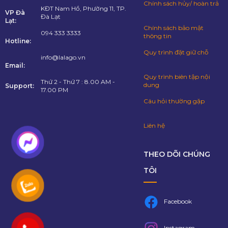
Chính sách hủy/ hoàn trả
KĐT Nam Hồ, Phường 11, TP.
VP Đà
Đà Lạt
Lạt:
Chính sách bảo mật
094 333 3333
thông tin
Hotline:
Quy trình đặt giữ chỗ
info@lalago.vn
Email:
Quy trình biên tập nội
Thứ 2 - Thứ 7 : 8.00 AM -
dung
Support:
17.00 PM
Câu hỏi thường gặp
Liên hệ
THEO DÕI CHÚNG
TÔI
Facebook
Instagram