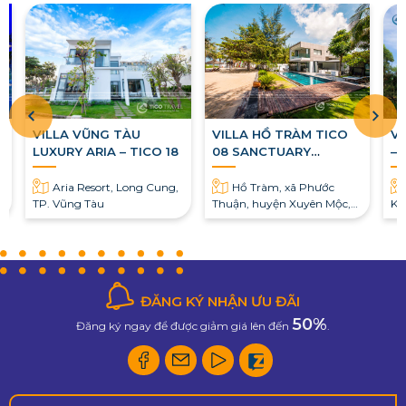
2
VILLA VŨNG TÀU
VILLA HỒ TRÀM TICO
Vi
LUXURY ARIA – TICO 18
08 SANCTUARY
– 
PREMIUM
Aria Resort, Long Cung,
Hồ Tràm, xã Phước
TP. Vũng Tàu
Thuận, huyện Xuyên Mộc,
Ki
tỉnh Bà Rịa Vũng Tàu
ĐĂNG KÝ NHẬN ƯU ĐÃI
50%
Đăng ký ngay để được giảm giá lên đến
.