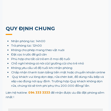
QUY ĐỊNH CHUNG
Nhận phòng lúc: 14h00
Trả phòng lúc: 12h00
Không cho phép mang theo vật nuôi
Đặt cọc trước để giữ căn
Phù hợp cho tất cả trẻ em ở mọi độ tuổi
Chỗ nghỉ không có nôi cũi/ giường cũi cho trẻ nhỏ
Không yêu cầu về độ tuổi khi nhận phòng
Chấp nhận thanh toán bằng tiền mặt hoặc chuyển khoản online
Quý khách vui lòng dọn dẹp, rửa chén bát, đồ dùng nấu bếp và
xếp vào đúng nơi quy định. Trường hợp Quý khách không dọn
rửa, chúng tôi sẽ tính phí phụ thu 200.000 đồng/ lần.
Liên hệ hotline:
094 333 3333
để nhận được ưu đãi đặt phòng sớm
nhất !