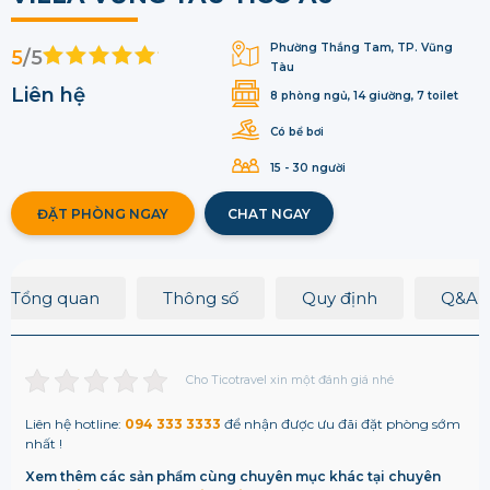
Phường Thắng Tam, TP. Vũng
5
/5
Tàu
Liên hệ
8 phòng ngủ, 14 giường, 7 toilet
Có bể bơi
15 - 30 người
ĐẶT PHÒNG NGAY
CHAT NGAY
Tổng quan
Thông số
Quy định
Q&A
Cho Ticotravel xin một đánh giá nhé
Liên hệ hotline:
094 333 3333
để nhận được ưu đãi đặt phòng sớm
nhất !
Xem thêm các sản phẩm cùng chuyên mục khác tại chuyên