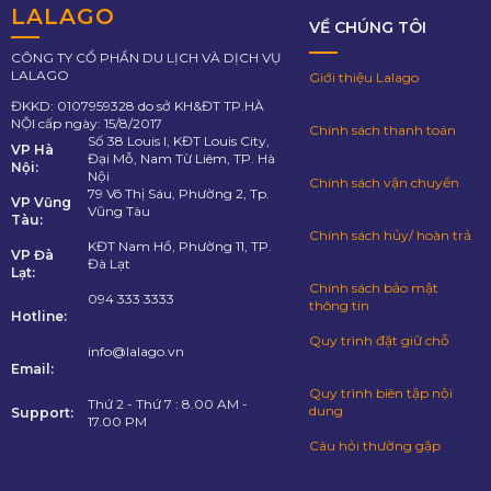
LALAGO
VỀ CHÚNG TÔI
CÔNG TY CỔ PHẦN DU LỊCH VÀ DỊCH VỤ
LALAGO
Giới thiệu Lalago
ĐKKD: 0107959328 do sở KH&ĐT TP.HÀ
NỘI cấp ngày: 15/8/2017
Chính sách thanh toán
Số 38 Louis I, KĐT Louis City,
VP Hà
Đại Mỗ, Nam Từ Liêm, TP. Hà
Nội:
Nội
Chính sách vận chuyển
79 Võ Thị Sáu, Phường 2, Tp.
VP Vũng
Vũng Tàu
Tàu:
Chính sách hủy/ hoàn trả
KĐT Nam Hồ, Phường 11, TP.
VP Đà
Đà Lạt
Lạt:
Chính sách bảo mật
094 333 3333
thông tin
Hotline:
Quy trình đặt giữ chỗ
info@lalago.vn
Email:
Quy trình biên tập nội
Thứ 2 - Thứ 7 : 8.00 AM -
dung
Support:
17.00 PM
Câu hỏi thường gặp