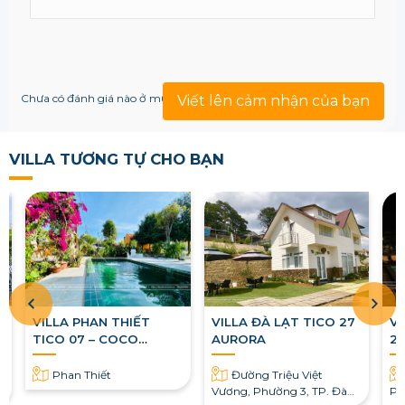
Chưa có đánh giá nào ở mục này!
Viết lên cảm nhận của bạn
VILLA TƯƠNG TỰ CHO BẠN
VILLA PHAN THIẾT
VILLA ĐÀ LẠT TICO 27
VI
TICO 07 – COCO
AURORA
2
BEACH HOUSE
Phan Thiết
Đường Triệu Việt
Vương, Phường 3, TP. Đà
Ph