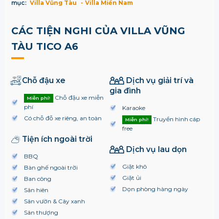
mục:
Villa Vũng Tàu
Villa Miền Nam
CÁC TIỆN NGHI CỦA VILLA VŨNG
TÀU TICO A6
Chỗ đậu xe
Dịch vụ giải trí và
gia đình
Chỗ đậu xe miễn
Miễn phí!
phí
Karaoke
Có chỗ đỗ xe riêng, an toàn
Truyền hình cáp
Miễn phí!
free
Tiện ích ngoài trời
Dịch vụ lau dọn
BBQ
Giặt khô
Bàn ghế ngoài trời
Giặt ủi
Ban công
Dọn phòng hàng ngày
Sân hiên
Sân vườn & Cây xanh
Sân thượng