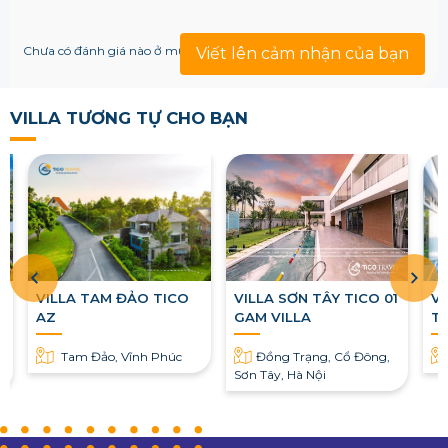
Chưa có đánh giá nào ở mục này!
Viết lên cảm nhận của bạn
VILLA TƯƠNG TỰ CHO BẠN
VILLA TAM ĐẢO TICO
VILLA SƠN TÂY TICO 01
Vi
AZ
GAM VILLA
Ti
A8
Tam Đảo, Vĩnh Phúc
Đồng Trạng, Cổ Đông,
Sơn Tây, Hà Nội