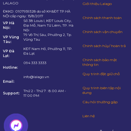
LALAGO
Giới thiệu Lalago
ĐKKD: 0107959328 do sở KH&ĐT TP.HÀ
NỘI cấp ngày: 15/8/2017
Chính sách thanh toán
Số 38 Louis I, KĐT Louis City,
VP Hà
Đại Mỗ, Nam Từ Liêm, TP. Hà
Nội:
Nội
Chính sách vận chuyển
79 Võ Thị Sáu, Phường 2, Tp.
VP Vũng
Vũng Tàu
Tàu:
Chính sách hủy/ hoàn trả
KĐT Nam Hồ, Phường 11, TP.
VP Đà
Đà Lạt
Lạt:
Chính sách bảo mật
094 333 3333
thông tin
Hotline:
Quy trình đặt giữ chỗ
info@lalago.vn
Email:
Quy trình biên tập nội
Thứ 2 - Thứ 7 : 8.00 AM -
dung
Support:
17.00 PM
Câu hỏi thường gặp
Liên hệ