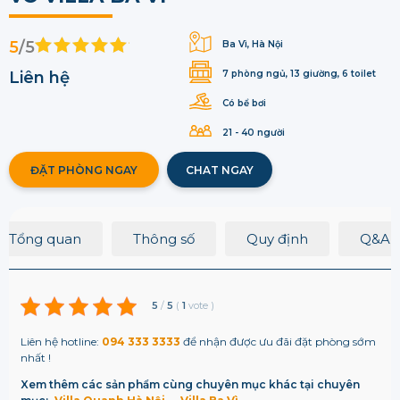
5
/5
Ba Vì, Hà Nội
Liên hệ
7 phòng ngủ, 13 giường, 6 toilet
Có bể bơi
21 - 40 người
ĐẶT PHÒNG NGAY
CHAT NGAY
Tổng quan
Thông số
Quy định
Q&A
5
/
5
(
1
vote
)
Liên hệ hotline:
094 333 3333
để nhận được ưu đãi đặt phòng sớm
nhất !
Xem thêm các sản phẩm cùng chuyên mục khác tại chuyên