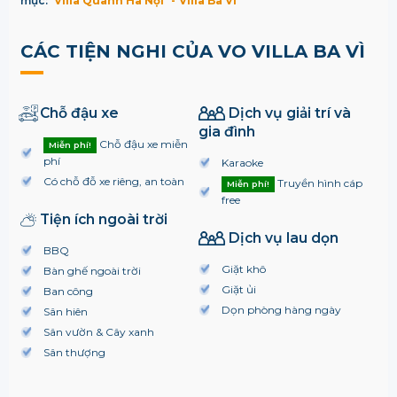
mục:
Villa Quanh Hà Nội
Villa Ba Vì
CÁC TIỆN NGHI CỦA VO VILLA BA VÌ
Chỗ đậu xe
Dịch vụ giải trí và
gia đình
Chỗ đậu xe miễn
Miễn phí!
phí
Karaoke
Có chỗ đỗ xe riêng, an toàn
Truyền hình cáp
Miễn phí!
free
Tiện ích ngoài trời
Dịch vụ lau dọn
BBQ
Giặt khô
Bàn ghế ngoài trời
Giặt ủi
Ban công
Dọn phòng hàng ngày
Sân hiên
Sân vườn & Cây xanh
Sân thượng