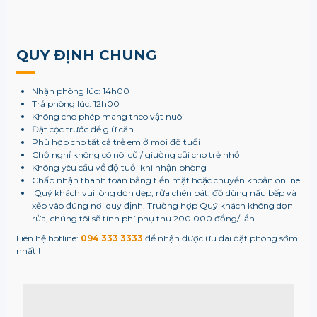
QUY ĐỊNH CHUNG
Nhận phòng lúc: 14h00
Trả phòng lúc: 12h00
Không cho phép mang theo vật nuôi
Đặt cọc trước để giữ căn
Phù hợp cho tất cả trẻ em ở mọi độ tuổi
Chỗ nghỉ không có nôi cũi/ giường cũi cho trẻ nhỏ
Không yêu cầu về độ tuổi khi nhận phòng
Chấp nhận thanh toán bằng tiền mặt hoặc chuyển khoản online
Quý khách vui lòng dọn dẹp, rửa chén bát, đồ dùng nấu bếp và
xếp vào đúng nơi quy định. Trường hợp Quý khách không dọn
rửa, chúng tôi sẽ tính phí phụ thu 200.000 đồng/ lần.
Liên hệ hotline:
094 333 3333
để nhận được ưu đãi đặt phòng sớm
nhất !