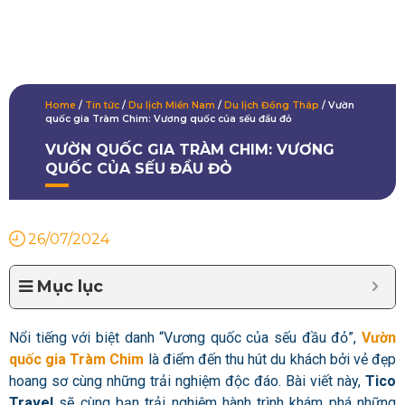
Home
/
Tin tức
/
Du lịch Miền Nam
/
Du lịch Đồng Tháp
/
Vườn
quốc gia Tràm Chim: Vương quốc của sếu đầu đỏ
VƯỜN QUỐC GIA TRÀM CHIM: VƯƠNG
QUỐC CỦA SẾU ĐẦU ĐỎ
26/07/2024
Mục lục
Nổi tiếng với biệt danh “Vương quốc của sếu đầu đỏ”,
Vườn
quốc gia Tràm Chim
là điểm đến thu hút du khách bởi vẻ đẹp
hoang sơ cùng những trải nghiệm độc đáo. Bài viết này,
Tico
Travel
sẽ cùng bạn trải nghiệm hành trình khám phá những