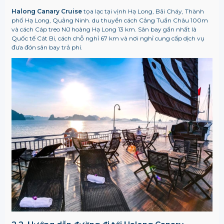
Halong Canary Cruise
tọa lạc tại vịnh Hạ Long, Bãi Cháy, Thành
phố Hạ Long, Quảng Ninh. du thuyền cách Cảng Tuần Châu 100m
và cách Cáp treo Nữ hoàng Hạ Long 13 km. Sân bay gần nhất là
Quốc tế Cát Bi, cách chỗ nghỉ 67 km và nơi nghỉ cung cấp dịch vụ
đưa đón sân bay trả phí.