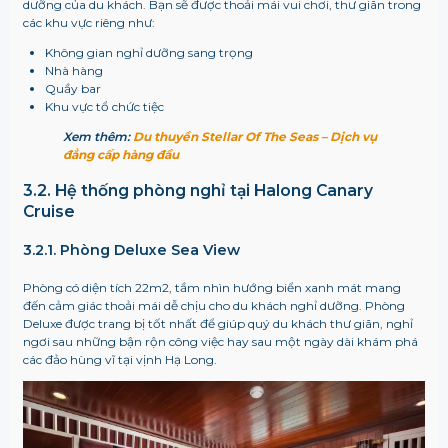
dưỡng của du khách. Bạn sẽ được thoải mái vui chơi, thư giãn trong
các khu vực riêng như:
Không gian nghỉ dưỡng sang trọng
Nhà hàng
Quầy bar
Khu vực tổ chức tiệc
Xem thêm:
Du thuyền Stellar Of The Seas – Dịch vụ
đẳng cấp hàng đầu
3.2. Hệ thống phòng nghỉ tại
Halong Canary
Cruise
3.2.1. Phòng Deluxe Sea View
Phòng có diện tích 22m2, tầm nhìn hướng biển xanh mát mang
đến cảm giác thoải mái dễ chịu cho du khách nghỉ dưỡng. Phòng
Deluxe được trang bị tốt nhất để giúp quý du khách thư giãn, nghỉ
ngơi sau những bận rộn công việc hay sau một ngày dài khám phá
các đảo hùng vĩ tại vịnh Hạ Long.