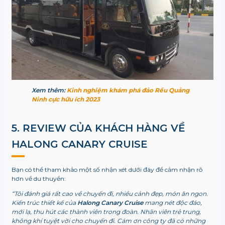
Xem thêm:
Kinh nghiệm khám phá đảo Rều Quảng
Ninh cực hữu ích 2023
5. REVIEW CỦA KHÁCH HÀNG VỀ
HALONG CANARY CRUISE
Bạn có thể tham khảo một số nhận xét dưới đây để cảm nhận rõ
hơn về du thuyền:
“Tôi đánh giá rất cao về chuyến đi, nhiều cảnh đẹp, món ăn ngon.
Kiến trúc thiết kế của
Halong Canary Cruise
mang nét độc đáo,
mới lạ, thu hút các thành viên trong đoàn. Nhân viên trẻ trung,
không khí tuyệt vời cho chuyến đi. Cám ơn công ty đã có những