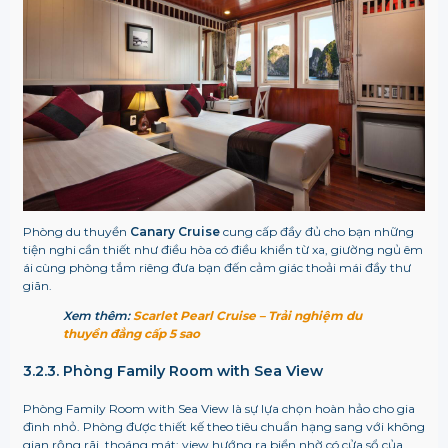
Phòng du thuyền
Canary Cruise
cung cấp đầy đủ cho bạn những
tiện nghi cần thiết như điều hòa có điều khiển từ xa, giường ngủ êm
ái cùng phòng tắm riêng đưa bạn đến cảm giác thoải mái đầy thư
giãn.
Xem thêm:
Scarlet Pearl Cruise – Trải nghiệm du
thuyền đẳng cấp 5 sao
3.2.3. Phòng Family Room with Sea View
Phòng Family Room with Sea View là sự lựa chọn hoàn hảo cho gia
đình nhỏ. Phòng được thiết kế theo tiêu chuẩn hạng sang với không
gian rộng rãi, thoáng mát; view hướng ra biển nhờ có cửa sổ của