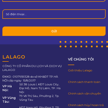
LALAGO
VỀ CHÚNG TÔI
CÔNG TY CỔ PHẦN DU LỊCH VÀ DỊCH VỤ
LALAGO
Giới thiệu Lalago
ĐKKD: 0107959328 do sở KH&ĐT TP.HÀ
NỘI cấp ngày: 15/8/2017
Chính sách thanh toán
Số 38 Louis I, KĐT Louis City,
VP Hà
Đại Mỗ, Nam Từ Liêm, TP. Hà
Nội:
Nội
Chính sách vận chuyển
79 Võ Thị Sáu, Phường 2, Tp.
VP Vũng
Vũng Tàu
Tàu:
Chính sách hủy/ hoàn trả
KĐT Nam Hồ, Phường 11, TP.