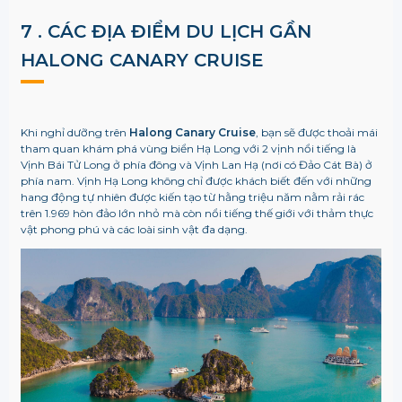
7 . CÁC ĐỊA ĐIỂM DU LỊCH GẦN
HALONG CANARY CRUISE
Khi nghỉ dưỡng trên
Halong Canary Cruise
, bạn sẽ được thoải mái
tham quan khám phá vùng biển Hạ Long với 2 vịnh nổi tiếng là
Vịnh Bái Tử Long ở phía đông và Vịnh Lan Hạ (nơi có Đảo Cát Bà) ở
phía nam. Vịnh Hạ Long không chỉ được khách biết đến với những
hang động tự nhiên được kiến tạo từ hằng triệu năm nằm rải rác
trên 1.969 hòn đảo lớn nhỏ mà còn nổi tiếng thế giới với thảm thực
vật phong phú và các loài sinh vật đa dạng.