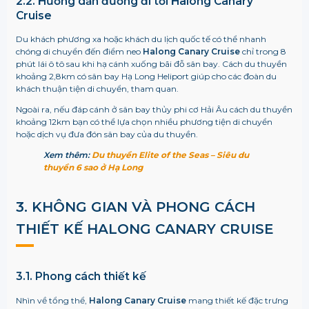
2.2. Hướng dẫn đường đi tới
Halong Canary
Cruise
Du khách phương xa hoặc khách du lịch quốc tế có thể nhanh
chóng di chuyển đến điểm neo
Halong Canary Cruise
chỉ trong 8
phút lái ô tô sau khi hạ cánh xuống bãi đỗ sân bay. Cách du thuyền
khoảng 2,8km có sân bay Hạ Long Heliport giúp cho các đoàn du
khách thuận tiện di chuyển, tham quan.
Ngoài ra, nếu đáp cánh ở sân bay thủy phi cơ Hải Âu cách du thuyền
khoảng 12km bạn có thể lựa chọn nhiều phương tiện di chuyển
hoặc dịch vụ đưa đón sân bay của du thuyền.
Xem thêm:
Du thuyền Elite of the Seas – Siêu du
thuyền 6 sao ở Hạ Long
3. KHÔNG GIAN VÀ PHONG CÁCH
THIẾT KẾ
HALONG CANARY CRUISE
3.1. Phong cách thiết kế
Nhìn về tổng thể,
Halong Canary Cruise
mang thiết kế đặc trưng