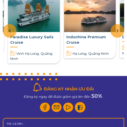
Paradise Luxury Sails
Indochine Premium
Du
Cruise
Cruise
Ni
Vịnh Hạ Long, Quảng
Hạ Long, Quảng Ninh
Ninh
ĐĂNG KÝ NHẬN ƯU ĐÃI
50%
Đăng ký ngay để được giảm giá lên đến
.