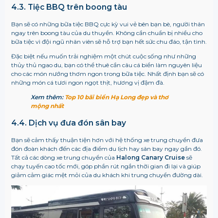
4.3. Tiệc BBQ trên boong tàu
Bạn sẽ có những bữa tiệc BBQ cực kỳ vui vẻ bên bạn bè, người thân
ngay trên boong tàu của du thuyền. Không cần chuẩn bị nhiều cho
bữa tiệc vì đội ngũ nhân viên sẽ hỗ trợ bạn hết sức chu đáo, tận tình.
Đặc biệt nếu muốn trải nghiệm một chút cuộc sống như những
thủy thủ ngao du, bạn có thể thuê cần câu cá biển làm nguyên liệu
cho các món nướng thơm ngon trong bữa tiệc. Nhất định bạn sẽ có
những món cá tươi ngon ngọt thịt, hương vị đậm đà.
Xem thêm:
Top 10 bãi biển Hạ Long đẹp và thơ
mộng nhất
4.4. Dịch vụ đưa đón sân bay
Bạn sẽ cảm thấy thuận tiện hơn với hệ thống xe trung chuyển đưa
đón đoàn khách đến các địa điểm du lịch hay sân bay ngay gần đó.
Tất cả các dòng xe trung chuyển của
Halong Canary Cruise
sẽ
chạy tuyến cao tốc mới, góp phần rút ngắn thời gian đi lại và giúp
giảm cảm giác mệt mỏi của du khách khi trung chuyển đường dài.