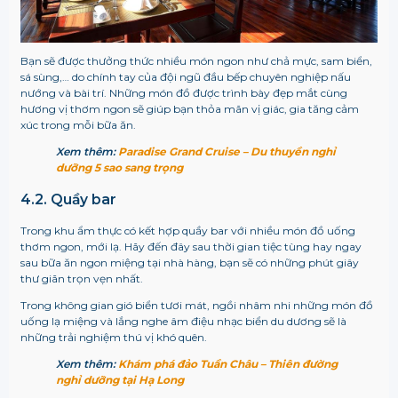
Bạn sẽ được thưởng thức nhiều món ngon như chả mực, sam biển,
sá sùng,… do chính tay của đội ngũ đầu bếp chuyên nghiệp nấu
nướng và bài trí. Những món đồ được trình bày đẹp mắt cùng
hương vị thơm ngon sẽ giúp bạn thỏa mãn vị giác, gia tăng cảm
xúc trong mỗi bữa ăn.
Xem thêm:
Paradise Grand Cruise – Du thuyền nghỉ
dưỡng 5 sao sang trọng
4.2. Quầy bar
Trong khu ẩm thực có kết hợp quầy bar với nhiều món đồ uống
thơm ngon, mới lạ. Hãy đến đây sau thời gian tiệc tùng hay ngay
sau bữa ăn ngon miệng tại nhà hàng, bạn sẽ có những phút giây
thư giãn trọn vẹn nhất.
Trong không gian gió biển tươi mát, ngồi nhâm nhi những món đồ
uống lạ miệng và lắng nghe âm điệu nhạc biển du dương sẽ là
những trải nghiệm thú vị khó quên.
Xem thêm:
Khám phá đảo Tuần Châu – Thiên đường
nghỉ dưỡng tại Hạ Long