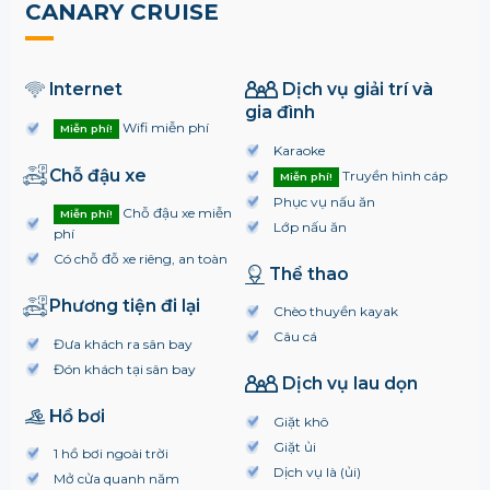
CANARY CRUISE
Internet
Dịch vụ giải trí và
gia đình
Wifi miễn phí
Miễn phí!
Karaoke
Chỗ đậu xe
Truyền hình cáp
Miễn phí!
Phục vụ nấu ăn
Chỗ đậu xe miễn
Miễn phí!
Lớp nấu ăn
phí
Có chỗ đỗ xe riêng, an toàn
Thể thao
Phương tiện đi lại
Chèo thuyền kayak
Câu cá
Đưa khách ra sân bay
Đón khách tại sân bay
Dịch vụ lau dọn
Hồ bơi
Giặt khô
Giặt ủi
1 hồ bơi ngoài trời
Dịch vụ là (ủi)
Mở cửa quanh năm