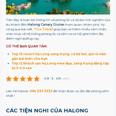
Trên đây là toàn bộ thông tin về phòng ốc và review trải nghiệm của
du khách đến
Halong Canary Cruise
tham quan, khám phá. Hy
vọng qua bài viết,
Tico Travel
giúp bạn có thêm nhiều cảm nhận
chân thực về hệ thống phòng ốc và sớm có cơ hội ghé thăm địa
điểm nghỉ dưỡng này.
CÓ THỂ BẠN QUAN TÂM:
Top 13 resort Hạ Long sang trọng, có bể bơi, giá rẻ nằm
gần bãi biển cho bạn
Top 12 khách sạn Hạ Long view đẹp, sang trọng đẳng cấp
từ 3-4-5 sao
4.9
/
5
(
431
votes
)
Liên hệ hotline:
094 333 3333
để nhận được ưu đãi đặt phòng sớm
nhất !
CÁC TIỆN NGHI CỦA HALONG