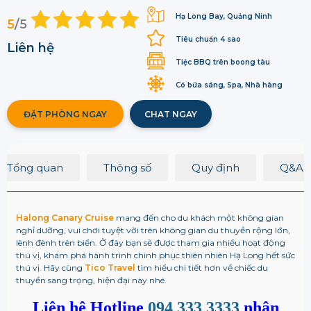
Hạ Long Bay, Quảng Ninh
5
/5
Tiêu chuẩn 4 sao
Liên hệ
Tiệc BBQ trên boong tàu
Có bữa sáng, Spa, Nhà hàng
ĐẶT PHÒNG NGAY
CHAT NGAY
Tổng quan
Thông số
Quy định
Q&A
Halong Canary Cruise
mang đến cho du khách một không gian
nghỉ dưỡng, vui chơi tuyệt vời trên không gian du thuyền rộng lớn,
lênh đênh trên biển. Ở đây bạn sẽ được tham gia nhiều hoạt động
thú vị, khám phá hành trình chinh phục thiên nhiên Hạ Long hết sức
thú vị. Hãy cùng
Tico Travel
tìm hiểu chi tiết hơn về chiếc du
thuyền sang trọng, hiện đại này nhé.
Liên hệ Hotline
094 333 3333
nhận