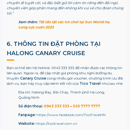
chuyến đi tuyệt vời, và đặc biệt gửi lời cảm ơn riêng đến đội ngũ
chuyên viên góp phần mang đến không khi vui vẻ cho đoàn chúng
tôi.
”
Xem thêm:
Tất tần tật các trò chơi tại Sun World Hạ
Long cực cuốn 2023
6. THÔNG TIN ĐẶT PHÒNG TẠI
HALONG CANARY CRUISE
Bạn có thể liên hệ Hotline: 0943 333 333 để nhận được các thông tin
liên quan. Ngoài ra, để cập nhật giá phòng khu nghỉ dưỡng du
thuyền
Canary Cruise
cùng nhiều gói voucher, chương trình ưu đãi
dịch vụ, bạn hãy truy cập kênh kết nối của
Tico Travel
như sau nhé:
Địa chỉ: Halong Bay, Bãi Cháy, Thành phố Hạ Long,
Quảng Ninh
Số điện thoại:
0943 333 333
–
025 7777 7777
Fanpage:
https://www.facebook.com/TicoTravelHN
Website:
https://ticotravel.com.vn