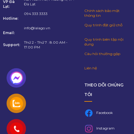
VP Đà
Đà Lạt
Lạt:
Chính sách bảo mật
094 333 3333
thông tin
Hotline:
Quy trình đặt giữ chỗ
info@lalago.vn
Email:
Quy trình biên tập nội
Thứ 2 - Thứ 7 : 8.00 AM -
dung
Support:
17.00 PM
Câu hỏi thường gặp
Liên hệ
THEO DÕI CHÚNG
TÔI
Facebook
Instagram