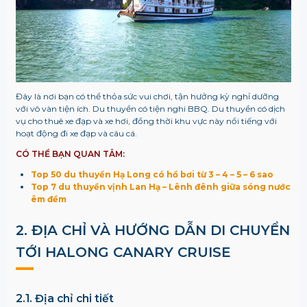
Đây
là nơi bạn có thể thỏa sức vui chơi, tận hưởng kỳ nghỉ dưỡng
với vô vàn tiện ích. Du thuyền có tiện nghi BBQ. Du thuyền có dịch
vụ cho thuê xe đạp và xe hơi, đồng thời khu vực này nổi tiếng với
hoạt động đi xe đạp và câu cá.
CÓ THỂ BẠN QUAN TÂM:
Top 50 du thuyền Hạ Long có hồ bơi từ 3 – 4 – 5 – 6 sao
Top 7 du thuyền vịnh Lan Hạ – Lênh đênh giữa sóng nước
êm đềm
2. ĐỊA CHỈ VÀ HƯỚNG DẪN DI CHUYỂN
TỚI
HALONG CANARY CRUISE
2.1. Địa chỉ chi tiết