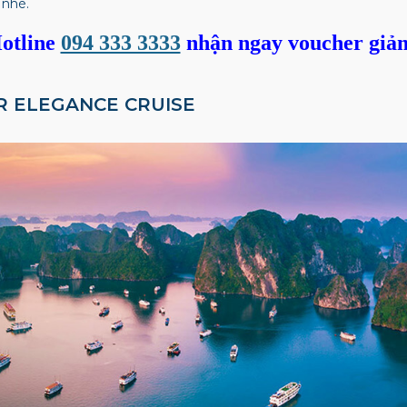
 nhé.
otline
094 333 3333
nhận ngay voucher giả
ER ELEGANCE CRUISE