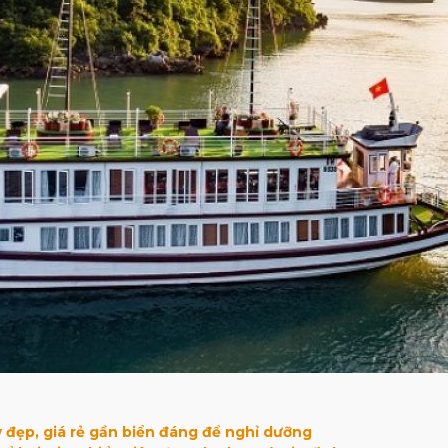
 đẹp, giá rẻ gần biển đáng để nghỉ dưỡng