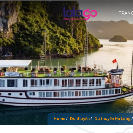
TRAN
Home
/
Du thuyền
/
Du thuyền Hạ Long