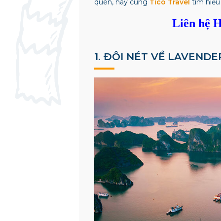
quên, hãy cùng
Tico Travel
tìm hiểu
Liên hệ H
1. ĐÔI NÉT VỀ LAVEND