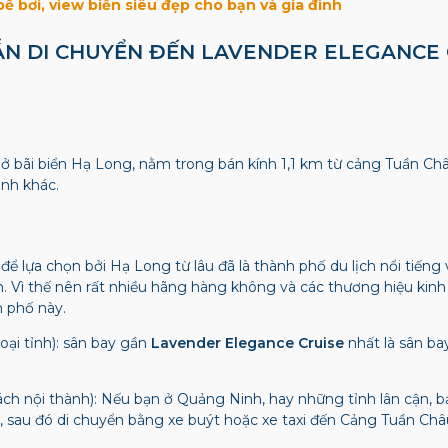
 bể bơi, view biển siêu đẹp cho bạn và gia đình
DẪN DI CHUYỂN ĐẾN LAVENDER ELEGANCE
ở bãi biển Hạ Long, nằm trong bán kính 1,1 km từ cảng Tuần Châ
ảnh khác.
để lựa chọn bởi Hạ Long từ lâu đã là thành phố du lịch nổi tiếng
 Vì thế nên rất nhiều hãng hàng không và các thương hiệu kinh 
h phố này.
oại tỉnh): sân bay gần
Lavender Elegance Cruise
nhất là sân ba
ách nội thành): Nếu bạn ở Quảng Ninh, hay những tỉnh lân cận, b
 sau đó di chuyển bằng xe buýt hoặc xe taxi đến Cảng Tuần Châ