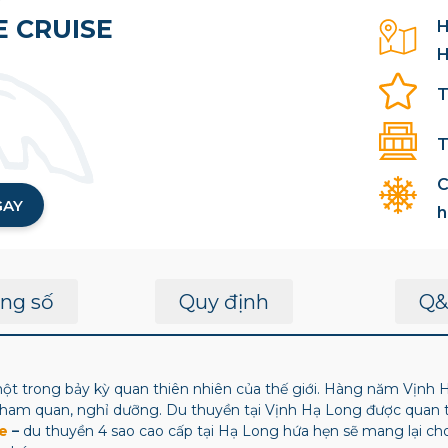
 CRUISE
H
H
T
T
C
GAY
h
ng số
Quy định
Q&
ột trong bảy kỳ quan thiên nhiên của thế giới. Hàng năm Vịnh 
tham quan, nghỉ dưỡng.
Du thuyền tại Vịnh Hạ Long được quan t
e
–
du thuyền 4 sao cao cấp tại Hạ Long hứa hẹn sẽ mang lại ch