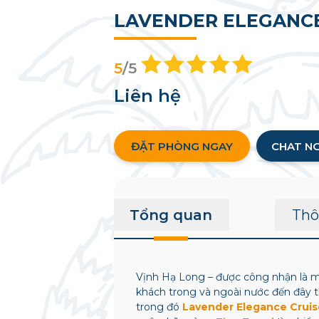
LAVENDER ELEGANCE
5
/5
Liên hệ
ĐẶT PHÒNG NGAY
CHAT N
Tổng quan
Thô
Vịnh Hạ Long – được công nhận là m
khách trong và ngoài nước đến đây 
trong đó
Lavender Elegance Cruis