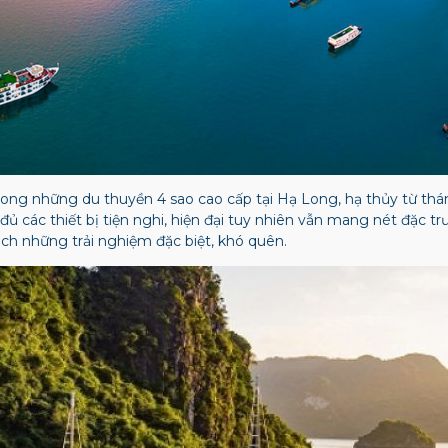
rong những du thuyền 4 sao cao cấp tại Hạ Long, hạ thủy từ th
đủ các thiết bị tiện nghi, hiện đại tuy nhiên vẫn mang nét đặc t
h những trải nghiệm đặc biệt, khó quên.