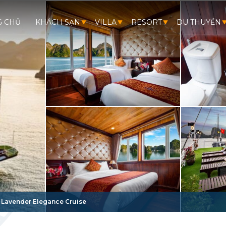
G CHỦ
KHÁCH SẠN
VILLA
RESORT
DU THUYỀN
/
Lavender Elegance Cruise