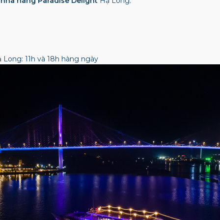
nhà hàng Paradise Delight
Hạ Long:
ạ Long: 11h và 18h hàng ngày