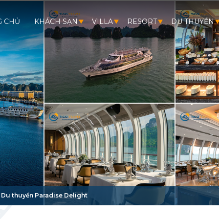
G CHỦ
KHÁCH SẠN
VILLA
RESORT
DU THUYỀN
/
Du thuyền Paradise Delight