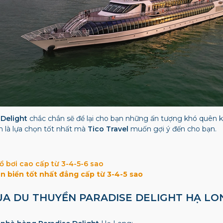
 Delight
chắc chắn sẽ để lại cho bạn những ấn tượng khó quên k
nh là lựa chọn tốt nhất mà
Tico Travel
muốn gợi ý đến cho bạn.
 bơi cao cấp từ 3-4-5-6 sao
ần biển tốt nhất đẳng cấp từ 3-4-5 sao
CỦA DU THUYỀN PARADISE DELIGHT HẠ L