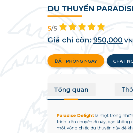
DU THUYỀN PARADIS
5
/5
Giá chỉ còn:
950,000
V
ĐẶT PHÒNG NGAY
CHAT N
Tổng quan
Thô
Paradise Delight
là một trong nhữn
trình trên chuyến đi này, bạn không 
một vòng chiếc du thuyền này để kh