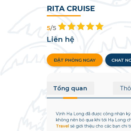
RITA CRUISE
5
/5
Liên hệ
ĐẶT PHÒNG NGAY
CHAT N
Tổng quan
Thô
Vịnh Hạ Long đã được công nhận kỳ q
không nên bỏ qua khi tới Hạ Long ch
Travel
sẽ giới thiệu cho các bạn chi 