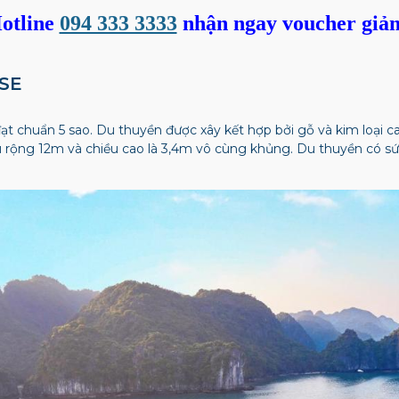
otline
094 333 3333
nhận ngay voucher giả
ISE
t chuẩn 5 sao. Du thuyền được xây kết hợp bởi gỗ và kim loại c
ều rộng 12m và chiều cao là 3,4m vô cùng khủng. Du thuyền có sứ