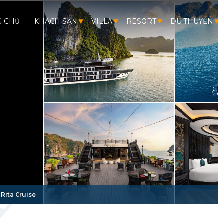
G CHỦ
KHÁCH SẠN
VILLA
RESORT
DU THUYỀN
/
Rita Cruise