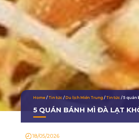
Home
/
Tin tức
/
Du lịch Miền Trung
/
Tin tức
/
5 quán 
5 QUÁN BÁNH MÌ ĐÀ LẠT K
18/05/2026