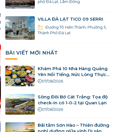
phố Đà Lạt, Lâm Đồng
t
VILLA ĐÀ LẠT TICO 09 SERRI
n
Đường Tô Hiến Thành, Phường 3,
y
Thành Phố Đà Lạt
BÀI VIẾT MỚI NHẤT
Khám Phá 10 Nhà Hàng Quảng
Yên Nổi Tiếng, Nức Lòng Thực
Khách
07/08/2026
Sông Đôi Bờ Cát Trắng: Tọa độ
check-in có 1-0-2 tại Quan Lạn
07/08/2026
Bãi tắm Sơn Hào – Thiên đường
nghỉ dưỡng giữa vịnh Di sản