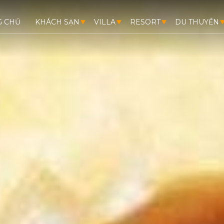
G CHỦ
KHÁCH SẠN
VILLA
RESORT
DU THUYỀN