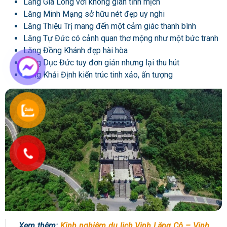
Lăng Gia Long với không gian tĩnh mịch
Lăng Minh Mạng sở hữu nét đẹp uy nghi
Lăng Thiệu Trị mang đến một cảm giác thanh bình
Lăng Tự Đức có cảnh quan thơ mộng như một bức tranh
Lăng Đồng Khánh đẹp hài hòa
Lăng Dục Đức tuy đơn giản nhưng lại thu hút
Lăng Khải Định kiến trúc tinh xảo, ấn tượng
Xem thêm:
Kinh nghiệm du lịch Vịnh Lăng Cô – Vịnh