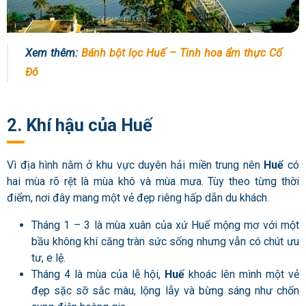
Xem thêm:
Bánh bột lọc Huế – Tinh hoa ẩm thực Cố
Đô
2. Khí hậu của Huế
Vì địa hình nằm ở khu vực duyên hải miền trung nên
Huế
có
hai mùa rõ rệt là mùa khô và mùa mưa. Tùy theo từng thời
điểm, nơi đây mang một vẻ đẹp riêng hấp dẫn du khách.
Tháng 1 – 3 là mùa xuân của xứ Huế mộng mơ với một
bầu không khí căng tràn sức sống nhưng vẫn có chút ưu
tư, e lệ.
Tháng 4 là mùa của lễ hội,
Huế
khoác lên mình một vẻ
đẹp sặc sỡ sắc màu, lộng lẫy và bừng sáng như chốn