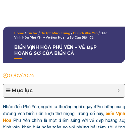
Home
/
Tin tức
/
Du lịch Miền Trung
/
Du lịch Phú Yên
/
Biển
Vịnh Hòa Phú Yên – Vẻ Đẹp Hoang Sơ Của Biển Cả
BIỂN VỊNH HÒA PHÚ YÊN – VẺ ĐẸP
HOANG SƠ CỦA BIỂN CẢ
01/07/2024
Mục lục
Nhắc đến Phú Yên, người ta thường nghĩ ngay đến những cung
đường ven biển uốn lượn thơ mộng. Trong số này,
biển Vịnh
Hòa
Phú Yên chính là một điểm sáng với vẻ đẹp hoang sơ,
bình yên, khác biệt hoàn toàn so với những bãi tắm sôi động