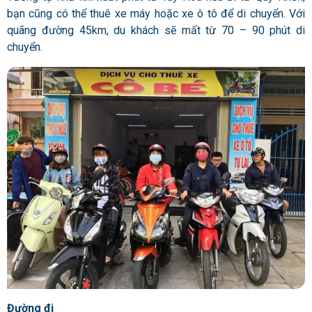
bạn cũng có thể thuê xe máy hoặc xe ô tô để di chuyển. Với
quãng đường 45km, du khách sẽ mất từ 70 – 90 phút di
chuyển.
Đường đi