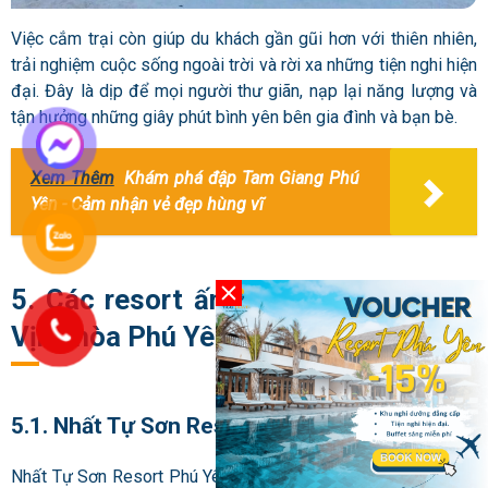
Việc cắm trại còn giúp du khách gần gũi hơn với thiên nhiên,
trải nghiệm cuộc sống ngoài trời và rời xa những tiện nghi hiện
đại. Đây là dịp để mọi người thư giãn, nạp lại năng lượng và
tận hưởng những giây phút bình yên bên gia đình và bạn bè.
Xem Thêm
Khám phá đập Tam Giang Phú
Yên - Cảm nhận vẻ đẹp hùng vĩ
5. Các resort ấn tượng gần bãi tắm
Vịnh hòa Phú Yên
5.1. Nhất Tự Sơn Resort Phú Yên
Nhất Tự Sơn Resort Phú Yên là một khu nghỉ dưỡng 5 sao ấn