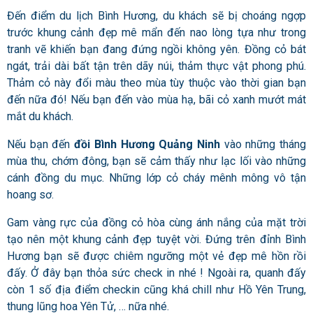
Đến điểm du lịch Bình Hương, du khách sẽ bị choáng ngợp
trước khung cảnh đẹp mê mẩn đến nao lòng tựa như trong
tranh vẽ khiến bạn đang đứng ngồi không yên. Đồng cỏ bát
ngát, trải dài bất tận trên dãy núi, thảm thực vật phong phú.
Thảm cỏ này đổi màu theo mùa tùy thuộc vào thời gian bạn
đến nữa đó! Nếu bạn đến vào mùa hạ, bãi cỏ xanh mướt mát
mắt du khách.
Nếu bạn đến
đồi Bình Hương Quảng Ninh
vào những tháng
mùa thu, chớm đông, bạn sẽ cảm thấy như lạc lối vào những
cánh đồng du mục. Những lớp cỏ cháy mênh mông vô tận
hoang sơ.
Gam vàng rực của đồng cỏ hòa cùng ánh nắng của mặt trời
tạo nên một khung cảnh đẹp tuyệt vời. Đứng trên đỉnh Bình
Hương bạn sẽ được chiêm ngưỡng một vẻ đẹp mê hồn rồi
đấy. Ở đây bạn thỏa sức check in nhé ! Ngoài ra, quanh đấy
còn 1 số địa điểm checkin cũng khá chill như Hồ Yên Trung,
thung lũng hoa Yên Tử, … nữa nhé.