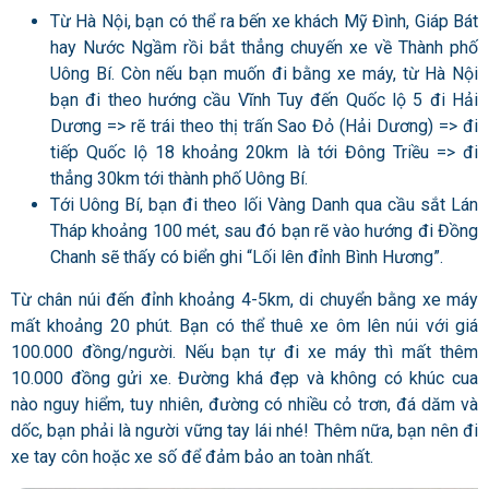
Từ Hà Nội, bạn có thể ra bến xe khách Mỹ Đình, Giáp Bát
hay Nước Ngầm rồi bắt thẳng chuyến xe về Thành phố
Uông Bí. Còn nếu bạn muốn đi bằng xe máy, từ Hà Nội
bạn đi theo hướng cầu Vĩnh Tuy đến Quốc lộ 5 đi Hải
Dương => rẽ trái theo thị trấn Sao Đỏ (Hải Dương) => đi
tiếp Quốc lộ 18 khoảng 20km là tới Đông Triều => đi
thẳng 30km tới thành phố Uông Bí.
Tới Uông Bí, bạn đi theo lối Vàng Danh qua cầu sắt Lán
Tháp khoảng 100 mét, sau đó bạn rẽ vào hướng đi Đồng
Chanh sẽ thấy có biển ghi “Lối lên đỉnh Bình Hương”.
Từ chân núi đến đỉnh khoảng 4-5km, di chuyển bằng xe máy
mất khoảng 20 phút. Bạn có thể thuê xe ôm lên núi với giá
100.000 đồng/người. Nếu bạn tự đi xe máy thì mất thêm
10.000 đồng gửi xe. Đường khá đẹp và không có khúc cua
nào nguy hiểm, tuy nhiên, đường có nhiều cỏ trơn, đá dăm và
dốc, bạn phải là người vững tay lái nhé! Thêm nữa, bạn nên đi
xe tay côn hoặc xe số để đảm bảo an toàn nhất.