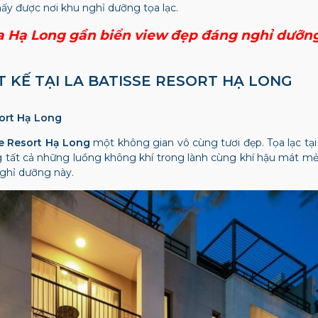
ấy được nơi khu nghỉ dưỡng tọa lạc.
la Hạ Long gần biển view đẹp đáng nghỉ dưỡng
T KẾ TẠI
LA BATISSE RESORT HẠ LONG
sort Hạ Long
se Resort Hạ Long
một không gian vô cùng tươi đẹp. Tọa lạc tạ
tất cả những luồng không khí trong lành cùng khí hậu mát mẻ 
nghỉ dưỡng này.