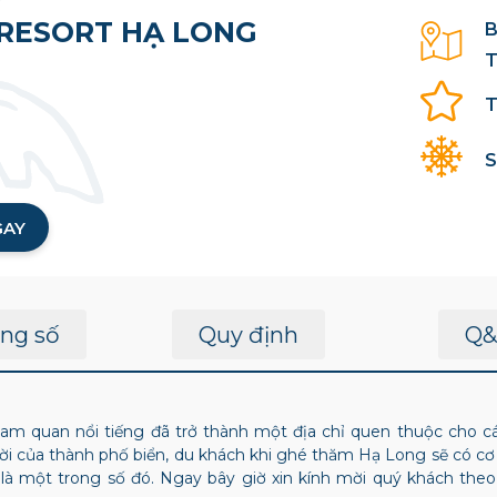
 RESORT HẠ LONG
B
T
T
S
GAY
ng số
Quy định
Q&
am quan nổi tiếng đã trở thành một địa chỉ quen thuộc cho cá
i của thành phố biển, du khách khi ghé thăm Hạ Long sẽ có cơ h
là một trong số đó. Ngay bây giờ xin kính mời quý khách the