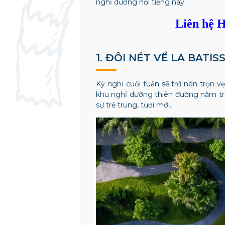
nghỉ dưỡng nổi tiếng này.
Liên hệ H
1. ĐÔI NÉT VỀ LA BATI
Kỳ nghỉ cuối tuần sẽ trở nên trọn 
khu nghỉ dưỡng thiên đường nằm trê
sự trẻ trung, tươi mới.