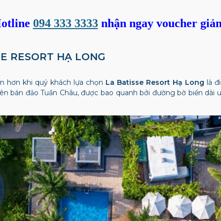
otline
094 333 3333
nhận ngay voucher giả
SSE RESORT HẠ LONG
vẹn hơn khi quý khách lựa chọn
La Batisse Resort Hạ Long
là đ
n bán đảo Tuần Châu, được bao quanh bởi đường bờ biển dài uố