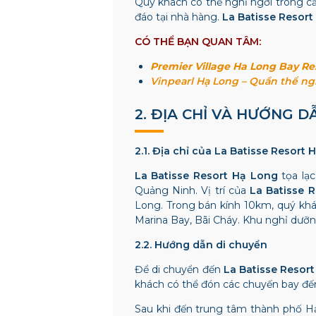
Quý khách có thể nghỉ ngơi trong 
đáo tại nhà hàng.
La Batisse Resort
CÓ THỂ BẠN QUAN TÂM:
Premier Village Ha Long Bay Re
Vinpearl Hạ Long – Quần thể ng
2. ĐỊA CHỈ VÀ HƯỚNG 
2.1. Địa chỉ của La Batisse Resort
La Batisse Resort Hạ Long
tọa lạc
Quảng Ninh. Vị trí của
La Batisse R
Long. Trong bán kính 10km, quý kh
Marina Bay, Bãi Cháy. Khu nghỉ dưỡn
2.2. Hướng dẫn di chuyển
Để di chuyển đến
La Batisse Resor
khách có thể đón các chuyến bay đế
Sau khi đến trung tâm thành phố Hạ