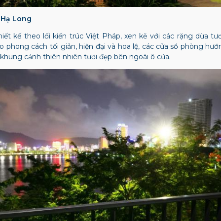
t Hạ Long
iết kế theo lối kiến trúc Việt Pháp, xen kẽ với các rặng dừa tươ
 phong cách tối giản, hiện đại và hoa lệ, các cửa sổ phòng h
khung cảnh thiên nhiên tươi đẹp bên ngoài ô cửa.