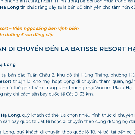
căn phòng ấm cúng, ngâm mình trong bể bơi bốn mùa trong xa
 Ha Long
tin chắc rằng đây sẽ là bến đỗ bình yên cho tâm hồn c
sort – Viên ngọc sáng bên vịnh biển
hỉ dưỡng 5 sao đẳng cấp
DẪN DI CHUYỂN ĐẾN
LA BATISSE RESORT H
 Hạ Long
 tại bán đảo Tuần Châu 2, khu đô thị Hùng Thắng, phường H
esort
thuận lợi cho mọi hoạt động di chuyển, tham quan, ngắ
ách có thể ghé thăm Trung tâm thương mại Vincom Plaza Hạ 
g này chỉ cách sân bay quốc tế Cát Bi 33 km.
t Hạ Long
, quý khách có thể lựa chọn nhiều hình thức di chuyển
n sân bay quốc tế Cát Bi hoặc di chuyển theo cung đường bộ đ
 Long, quý khách di chuyển theo quốc lộ 18, rẽ trái tại bến x