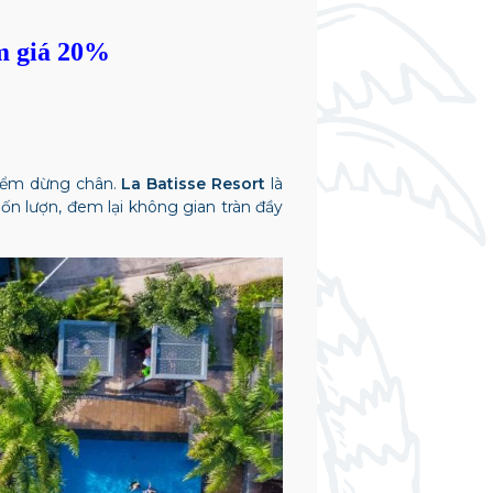
m giá 20%
iểm dừng chân.
L
a Batisse Resort
là
n lượn, đem lại không gian tràn đầy