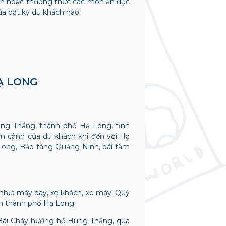
nh hoặc thưởng thức các món ăn độc
ủa bất kỳ du khách nào.
Ạ LONG
ùng Thắng, thành phố Hạ Long, tỉnh
m cảnh của du khách khi đến với Hạ
Long, Bảo tàng Quảng Ninh, bãi tắm
 như: máy bay, xe khách, xe máy. Quý
ến thành phố Hạ Long.
e Bãi Cháy hướng hồ Hùng Thắng, qua