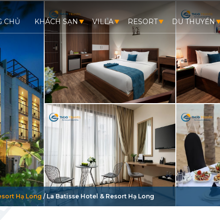
G CHỦ
KHÁCH SẠN
VILLA
RESORT
DU THUYỀN
esort Hạ Long
/
La Batisse Hotel & Resort Hạ Long