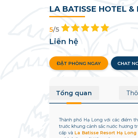
LA BATISSE HOTEL &
5
/5
Liên hệ
ĐẶT PHÒNG NGAY
CHAT N
Tổng quan
Thô
Thành phố Hạ Long với các điểm th
trước khung cảnh sắc nước hương trờ
cấp và
La Batisse Resort Hạ Long