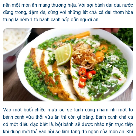
nên một món ăn mang thương hiệu. Với sợi bánh dai dai, nước
dùng trong, đậm đà, cùng với những lát chả cá dai thơm hòa
trung là nêm 1 tô bánh canh hấp dẫn người ăn.
Vào một buổi chiều mưa se se lạnh cùng nhâm nhi một tô
bánh canh vừa thổi vừa ăn thì còn gì bằng. Bánh canh chả cá
có một điều đặc biệt là, bột bánh sẽ được nhào nặn trực tiếp
khi dùng mới thả vào nồi sẽ làm tăng độ ngon của món ăn. Khi