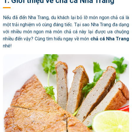
1. Giới thiệu về chả cá Nha Trang
Nếu đã đến Nha Trang, du khách lại bỏ lỡ món ngon chả cá là
một trải nghiệm vô cùng đáng tiếc. Tại sao Nha Trang đa dạng
với nhiều món ngon mà món chả cá này lại được ưa chuộng
nhiều đến vậy? Cùng tìm hiểu ngay về món
chả cá Nha Trang
nhé!