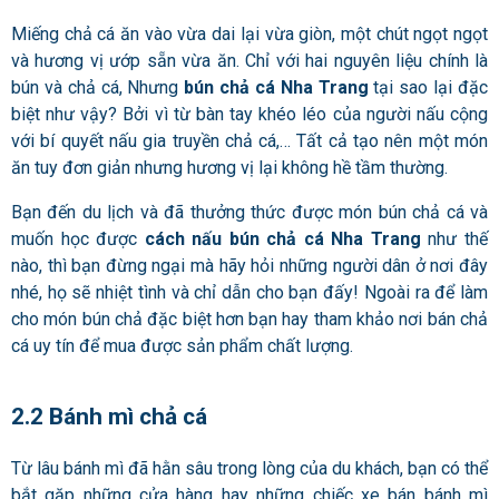
Miếng chả cá ăn vào vừa dai lại vừa giòn, một chút ngọt ngọt
và hương vị ướp sẵn vừa ăn. Chỉ với hai nguyên liệu chính là
bún và chả cá, Nhưng
bún chả cá Nha Trang
tại sao lại đặc
biệt như vậy? Bởi vì từ bàn tay khéo léo của người nấu cộng
với bí quyết nấu gia truyền
chả cá
,… Tất cả tạo nên một món
ăn tuy đơn giản nhưng hương vị lại không hề tầm thường.
Bạn đến du lịch và đã thưởng thức được món bún chả cá và
muốn học được
cách nấu bún chả cá Nha Trang
như thế
nào, thì bạn đừng ngại mà hãy hỏi những người dân ở nơi đây
nhé, họ sẽ nhiệt tình và chỉ dẫn cho bạn đấy! Ngoài ra để làm
cho món bún chả đặc biệt hơn bạn hay tham khảo nơi bán chả
cá uy tín để mua được sản phẩm chất lượng.
2.2 Bánh mì chả cá
Từ lâu bánh mì đã hằn sâu trong lòng của du khách, bạn có thể
bắt gặp những cửa hàng hay những chiếc xe bán bánh mì