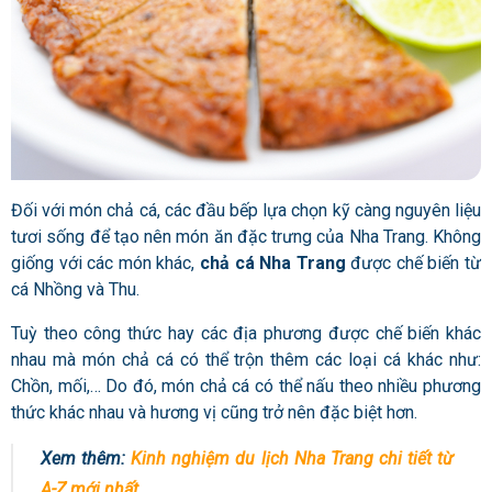
Đối với món chả cá, các đầu bếp lựa chọn kỹ càng nguyên liệu
tươi sống để tạo nên món ăn đặc trưng của Nha Trang. Không
giống với các món khác,
chả cá Nha Trang
được chế biến từ
cá Nhồng và Thu.
Tuỳ theo công thức hay các địa phương được chế biến khác
nhau mà món chả cá có thể trộn thêm các loại cá khác như:
Chồn, mối,… Do đó, món chả cá có thể nấu theo nhiều phương
thức khác nhau và hương vị cũng trở nên đặc biệt hơn.
Xem thêm:
Kinh nghiệm du lịch Nha Trang chi tiết từ
A-Z mới nhất