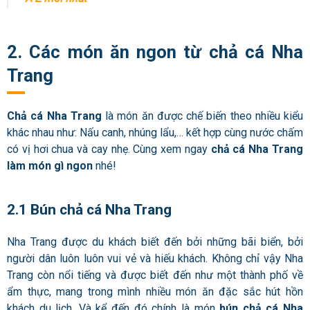
2. Các món ăn ngon từ chả cá Nha
Trang
Chả cá Nha Trang
là món ăn được chế biến theo nhiều kiểu
khác nhau như: Nấu canh, nhúng lẩu,… kết hợp cùng nước chấm
có vị hơi chua và cay nhẹ. Cùng xem ngay
chả cá Nha Trang
làm món gì ngon
nhé!
2.1 Bún chả cá Nha Trang
Nha Trang được du khách biết đến bởi những bãi biển, bởi
người dân luôn luôn vui vẻ và hiếu khách. Không chỉ vậy Nha
Trang còn nổi tiếng và được biết đến như một thành phố về
ẩm thực, mang trong mình nhiều món ăn đặc sắc hút hồn
khách du lịch. Và kể đến đó chính là món
bún chả cá Nha