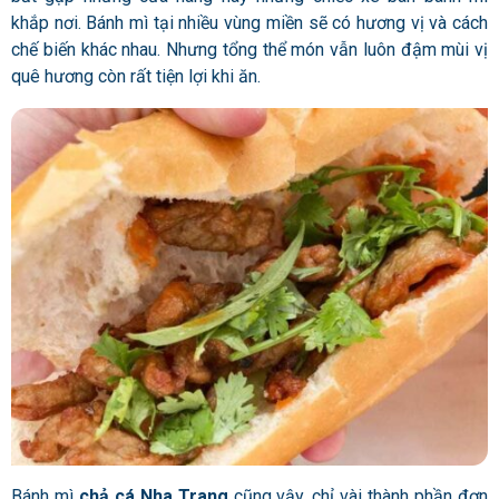
khắp nơi. Bánh mì tại nhiều vùng miền sẽ có hương vị và cách
chế biến khác nhau. Nhưng tổng thể món vẫn luôn đậm mùi vị
quê hương còn rất tiện lợi khi ăn.
Bánh mì
chả cá Nha Trang
cũng vậy, chỉ vài thành phần đơn