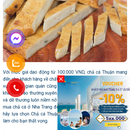
Với mức giá dao động từ 100.000 VND, chả cá Thuận mang
đến cho khách hàng về chất lượng về sản phẩm cũng như dịch
vụ. Không gian quán cũng khá là rộng có thẻ phục vụ được
khách ra vào thường xuyên. Các bạn nhân việt thì rất nhiệt tình
và dễ thương luôn niềm nở với khách hàng. Nếu bạn có ý định
mua chả cá ở Nha Trang để làm quà hay mua về thưởng thức
hãy lựa chọn Chả cá Thuận Nhé! Nơi đây hứa hẹn sẽ không
làm cho bạn thất vọng.