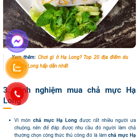
Xem thêm:
Chơi gì ở Hạ Long? Top 20 địa điểm du
lịch Hạ Long hấp dẫn nhất
3. Kinh nghiệm mua chả mực Hạ
Long
Vì món
chả mực Hạ Long
được rất nhiều người ưa
chuộng, nên để đáp được nhu cầu đó người làm chả
thường chọn công thức thủ công đó là làm
chả mực Hạ