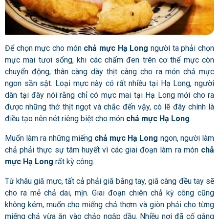
Để chọn mực cho món
chả mực Hạ Long
người ta phải chọn
mực mai tươi sống, khi các chấm đen trên cơ thể mực còn
chuyển động, thân càng dày thịt càng cho ra món chả mực
ngon sần sật. Loại mực này có rất nhiều tại Hạ Long, người
dân tại đây nói rằng chỉ có mực mai tại Hạ Long mới cho ra
được những thớ thịt ngọt và chắc đến vậy, có lẽ đây chính là
điều tạo nên nét riêng biệt cho món
chả mực Hạ Long
.
Muốn làm ra những miếng
chả mực Hạ Long
ngon, người làm
chả phải thực sự tâm huyết vì các giai đoạn làm ra món
chả
mực Hạ Long
rất kỳ công.
Từ khâu giã mực, tất cả phải giã bằng tay, giã càng đều tay sẽ
cho ra mẻ chả dai, mịn. Giai đoạn chiên chả kỳ công cũng
không kém, muốn cho miếng chả thơm và giòn phải cho từng
miếng chả vừa ăn vào chảo ngập dầu. Nhiều nơi đã cố gắng