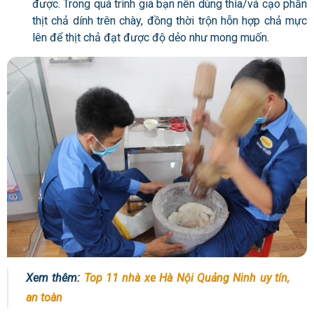
được. Trong quá trình giã bạn nên dùng thìa/vá cạo phần
thịt chả dính trên chày, đồng thời trộn hỗn hợp chả mực
lên để thịt chả đạt được độ dẻo như mong muốn.
Xem thêm:
Top 11 nhà xe Hà Nội Quảng Ninh uy tín,
an toàn