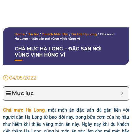
Home
/
Tin tức
/
Du lịch Miền Bắc
/
Du lịch Hạ Long
/
Chả mực
Hạ Long – Đặc sản nơi vùng vịnh hùng vĩ
CHẢ MỰC HẠ LONG – ĐẶC SẢN NƠI
VÙNG VỊNH HÙNG VĨ
04/05/2022
Mục lục
C
hả mực Hạ Long
, một món ăn đặc sản đã gắn liền với
người dân Hạ Long từ bao đời nay, trong bữa cơm của họ hầu
như hiếm khi thiếu vắng món ăn này. Ngày nay khi du khách
đến thăm Hạ Long, cũng bị món ăn này làm cho mê mệt, hãy