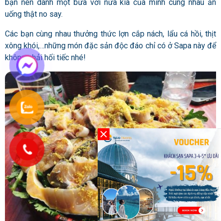
bạn nên dành một bữa với nửa kia của mình cùng nhau ăn
uống thật no say.
Các bạn cùng nhau thưởng thức lợn cắp nách, lẩu cá hồi, thịt
xông khói,…những món đặc sản độc đáo chỉ có ở Sapa này để
không phải hối tiếc nhé!