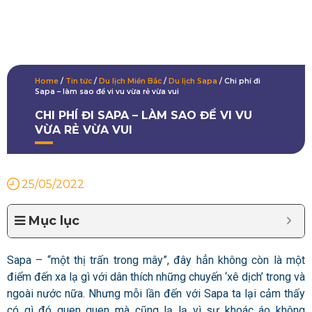
Home
/
Tin tức
/
Du lịch Miền Bắc
/
Du lịch Sapa
/
Chi phí đi
Sapa – làm sao để vi vu vừa rẻ vừa vui
CHI PHÍ ĐI SAPA – LÀM SAO ĐỂ VI VU
VỪA RẺ VỪA VUI
25/05/2022
Mục lục
Sapa – “một thị trấn trong mây”, đây hẳn không còn là một
điểm đến xa lạ gì với dân thích những chuyến ‘xê dịch’ trong và
ngoài nước nữa. Nhưng mỗi lần đến với Sapa ta lại cảm thấy
có gì đó quen quen mà cũng lạ lạ vì sự khoác áo không