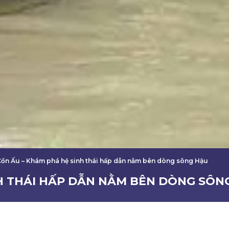
Cồn Ấu – Khám phá hệ sinh thái hấp dẫn nằm bên dòng sông Hậu
NH THÁI HẤP DẪN NẰM BÊN DÒNG SÔN