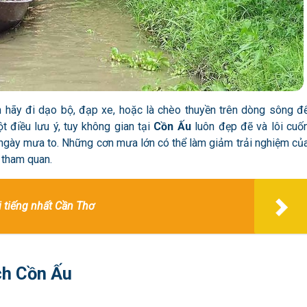
n hãy đi dạo bộ, đạp xe, hoặc là chèo thuyền trên dòng sông đ
 điều lưu ý, tuy không gian tại
Cồn Ấu
luôn đẹp đẽ và lôi cuố
ngày mưa to. Những cơn mưa lớn có thể làm giảm trải nghiệm củ
 tham quan.
 tiếng nhất Cần Thơ
ịch Cồn Ấu