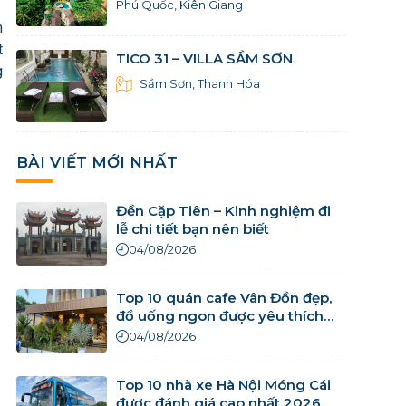
Phú Quốc, Kiên Giang
m
t
TICO 31 – VILLA SẦM SƠN
g
Sầm Sơn, Thanh Hóa
BÀI VIẾT MỚI NHẤT
Đền Cặp Tiên – Kinh nghiệm đi
lễ chi tiết bạn nên biết
04/08/2026
Top 10 quán cafe Vân Đồn đẹp,
đồ uống ngon được yêu thích
nhất
04/08/2026
Top 10 nhà xe Hà Nội Móng Cái
được đánh giá cao nhất 2026