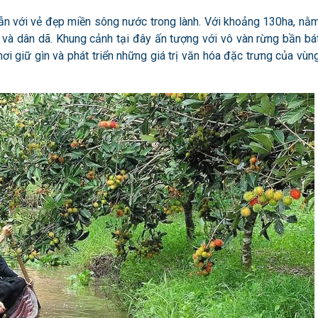
ẫn với vẻ đẹp miền sông nước trong lành. Với khoảng 130ha, nằ
 và dân dã. Khung cảnh tại đây ấn tượng với vô vàn rừng bần bá
ơi giữ gìn và phát triển những giá trị văn hóa đặc trưng của vùn