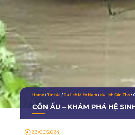
Home
/
Tin tức
/
Du lịch Miền Nam
/
du lịch Cần Thơ
/
CỒN ẤU – KHÁM PHÁ HỆ SI
28/03/2024