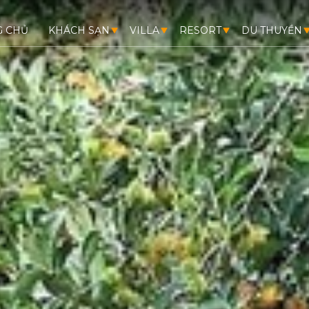
G CHỦ
KHÁCH SẠN
VILLA
RESORT
DU THUYỀN