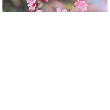
Hoa mai anh đào chào đón mùa xuân tới – Ảnh: Én
Đường Trần Hưng Đạo còn được gọi là đường hoa mai anh
đào Đà Lạt. Đoạn đường kéo dài hơn 500m, được trồng đầy
hoa hai bên. Bạn cũng có thể ngắm mai anh đào quanh khu
vực hồ Xuân Hương. Trên đường tới đường hầm điều khắc,
nhìn xuống phía hồ bạn sẽ thấy được những cụm cây hoa lớn.