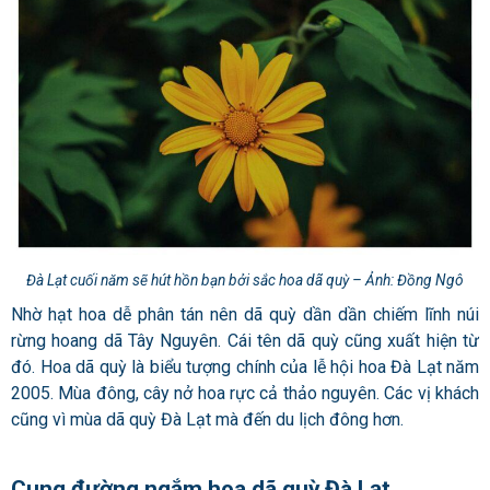
Đà Lạt cuối năm sẽ hút hồn bạn bởi sắc hoa dã quỳ – Ảnh: Đồng Ngô
Nhờ hạt hoa dễ phân tán nên dã quỳ dần dần chiếm lĩnh núi
rừng hoang dã Tây Nguyên. Cái tên dã quỳ cũng xuất hiện từ
đó. Hoa dã quỳ là biểu tượng chính của lễ hội hoa Đà Lạt năm
2005. Mùa đông, cây nở hoa rực cả thảo nguyên. Các vị khách
cũng vì mùa dã quỳ Đà Lạt mà đến du lịch đông hơn.
Cung đường ngắm hoa dã quỳ Đà Lạt