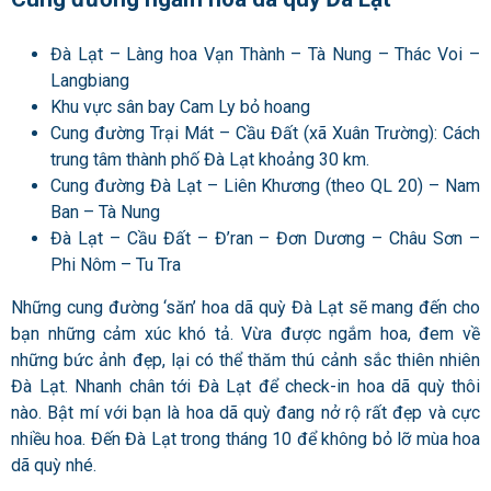
Đà Lạt – Làng hoa Vạn Thành – Tà Nung – Thác Voi –
Langbiang
Khu vực sân bay Cam Ly bỏ hoang
Cung đường Trại Mát – Cầu Đất (xã Xuân Trường): Cách
trung tâm thành phố Đà Lạt khoảng 30 km.
Cung đường Đà Lạt – Liên Khương (theo QL 20) – Nam
Ban – Tà Nung
Đà Lạt – Cầu Đất – Đ’ran – Đơn Dương – Châu Sơn –
Phi Nôm – Tu Tra
Những cung đường ‘săn’ hoa dã quỳ Đà Lạt sẽ mang đến cho
bạn những cảm xúc khó tả. Vừa được ngắm hoa, đem về
những bức ảnh đẹp, lại có thể thăm thú cảnh sắc thiên nhiên
Đà Lạt. Nhanh chân tới Đà Lạt để check-in hoa dã quỳ thôi
nào. Bật mí với bạn là hoa dã quỳ đang nở rộ rất đẹp và cực
nhiều hoa. Đến Đà Lạt trong tháng 10 để không bỏ lỡ mùa hoa
dã quỳ nhé.