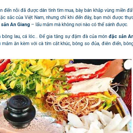
n đến nỗi đã được dân tình tìm mua, bày bán khắp vùng miền đấ
đặc sắc của Việt Nam, nhưng chỉ khi đến đây, bạn mới được thự
 sản An Giang
– lẩu mắm mà không nơi nào có thể sánh được.
cá bông lau, cá lóc… Để gia tăng sự đậm đà của món
đặc sản A
Lẩu mắm ăn kèm với cà tím cắt khúc, bông so đủa, điên điển, bôn