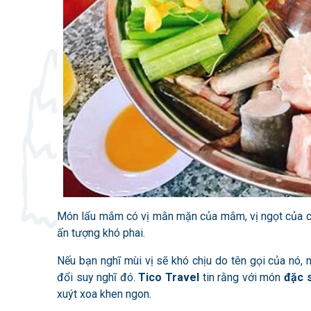
Món lẩu mắm có vị mằn mặn của mắm, vị ngọt của cá 
ấn tượng khó phai.
Nếu bạn nghĩ mùi vị sẽ khó chịu do tên gọi của nó
đổi suy nghĩ đó.
Tico Travel
tin rằng với món
đặc 
xuýt xoa khen ngon.