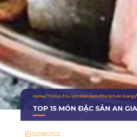
Home
/
Tin tức
/
Du lịch Miền Nam
/
Du lịch An Giang
/
TOP 15 MÓN ĐẶC SẢN AN GI
02/08/2022