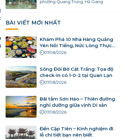
phường Quang Trung, Hà Giang
t
c
BÀI VIẾT MỚI NHẤT
n
Khám Phá 10 Nhà Hàng Quảng
g
Yên Nổi Tiếng, Nức Lòng Thực
Khách
07/08/2026
Sông Đôi Bờ Cát Trắng: Tọa độ
check-in có 1-0-2 tại Quan Lạn
07/08/2026
Bãi tắm Sơn Hào – Thiên đường
nghỉ dưỡng giữa vịnh Di sản
07/08/2026
Đền Cặp Tiên – Kinh nghiệm đi
lễ chi tiết bạn nên biết