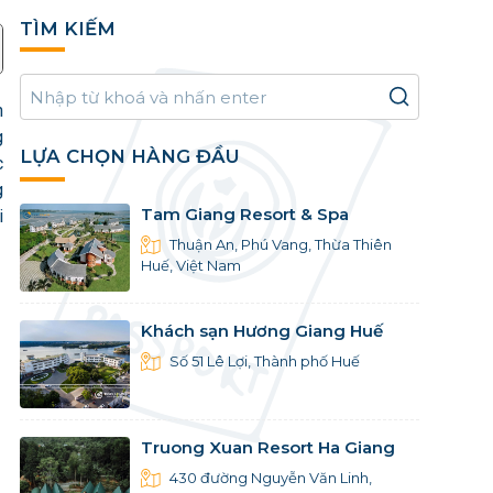
TÌM KIẾM
h
g
LỰA CHỌN HÀNG ĐẦU
c
g
Tam Giang Resort & Spa
i
Thuận An, Phú Vang, Thừa Thiên
Huế, Việt Nam
Khách sạn Hương Giang Huế
Số 51 Lê Lợi, Thành phố Huế
Truong Xuan Resort Ha Giang
430 đường Nguyễn Văn Linh,