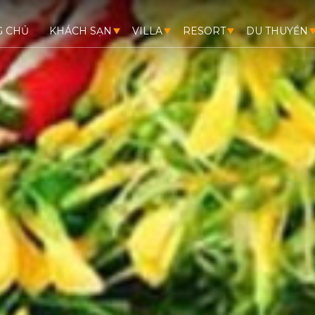
G CHỦ
KHÁCH SẠN
VILLA
RESORT
DU THUYỀN