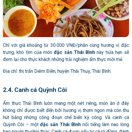
Chỉ với giá khoảng từ 30.000 VNĐ/phần cùng hương vị đặc
trưng, khó tìm của món
đặc sản Thái Bình
này hứa hẹn sẽ
đem lại cho thực khách những trải nghiệm ẩm thực mới mẻ.
Địa chỉ: thị trấn Diêm Điền, huyện Thái Thụy, Thái Bình.
2.4. Canh cá Quỳnh Côi
Ẩm thực Thái Bình luôn mang một nét riêng, món ăn ở đây
không chỉ được biết đến bởi hương vị thơm ngon mà còn thu
hút bằng những công đoạn chế biến kỳ công. Và canh cá
Quỳnh Côi – một
đặc sản Thái Bình
nổi tiếng làm nao lòng
bao người thưởng thức. Canh cá được nấu từ cá rô đồng, đánh