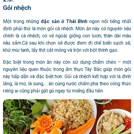
Gỏi nhệch
Một trong những
đặc sản ở Thái Bình
ngon nổi tiếng nhất
định phải thử là món gỏi cá nhệch. Món ăn này có nguyên liệu
chính là cá nhệch, có vẻ ngoài giống con lươn, thân dài màu
nâu sẫm.Cá sau khi chọn sẽ được đem đi chế biến sạch sẽ,
khử mùi tanh, lấy thịt cắt mỏng và trộn với bột thính gạo.
Đặc biệt trong món ăn này còn sử dụng chẩm chéo – một
nguyên liệu quen thuộc trong ẩm thực Tây Bắc giúp món gỏi
này hấp dẫn và đặc biệt hơn. Gỏi cá nhệch kết hợp với lá đinh
lăng, lá mơ, lá sung,… ăn cùng nước chấm pha theo công thức
riêng ai cũng phải gật gù ngay từ miếng đầu tiên.