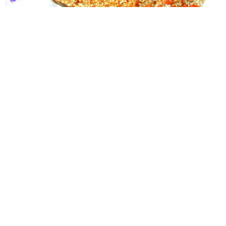
Bánh được làm từ gạo nếp kết hợp với mỡ lợn, mật, đậu
phộng và gừng mang đến một món bánh vô cùng độc đáo,
khiến thực khách phải xuýt xoa trước hương vị thơm ngon của
nó. Bên cạnh đó,
đặc sản Thái Bình
này từng được sử dụng
là thức quà để tiến Vua. Tuy mùi vị lúc đầu có vẻ khó ăn nhưng
chắc chắn khi đã thử nhất định sẽ ghiền đấy.
Địa chỉ: làng Nguyễn, huyện Đông Hưng, tỉnh Thái Bình
3.2. Đặc sản Thái Bình – Bánh gai Đại Đồng
Thức bánh này đã có nguồn gốc từ lâu đời, thường xuất hiện
vào dịp cận Tết và được bắt nguồn từ thôn Đại Đồng. Nhờ
hương vị thơm ngon của bánh gai, theo thời gian nó đã phổ