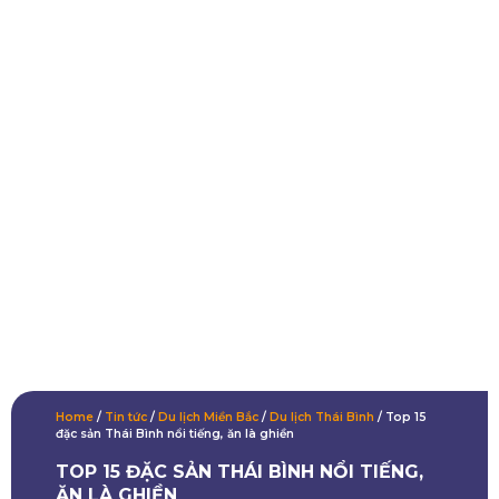
Home
/
Tin tức
/
Du lịch Miền Bắc
/
Du lịch Thái Bình
/
Top 15
đặc sản Thái Bình nổi tiếng, ăn là ghiền
TOP 15 ĐẶC SẢN THÁI BÌNH NỔI TIẾNG,
ĂN LÀ GHIỀN