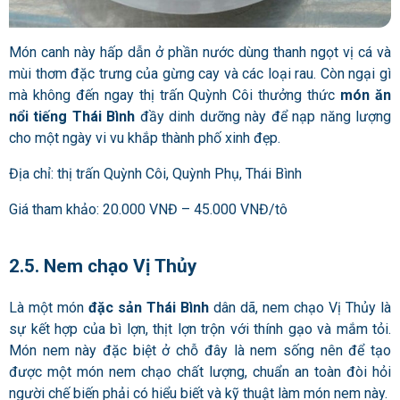
Món canh này hấp dẫn ở phần nước dùng thanh ngọt vị cá và
mùi thơm đặc trưng của gừng cay và các loại rau. Còn ngại gì
mà không đến ngay thị trấn Quỳnh Côi thưởng thức
món ăn
nổi tiếng Thái Bình
đầy dinh dưỡng này để nạp năng lượng
cho một ngày vi vu khắp thành phố xinh đẹp.
Địa chỉ: thị trấn Quỳnh Côi, Quỳnh Phụ, Thái Bình
Giá tham khảo: 20.000 VNĐ – 45.000 VNĐ/tô
2.5. Nem chạo Vị Thủy
Là một món
đặc sản Thái Bình
dân dã, nem chạo Vị Thủy là
sự kết hợp của bì lợn, thịt lợn trộn với thính gạo và mắm tỏi.
Món nem này đặc biệt ở chỗ đây là nem sống nên để tạo
được một món nem chạo chất lượng, chuẩn an toàn đòi hỏi
người chế biến phải có hiểu biết và kỹ thuật làm món nem này.