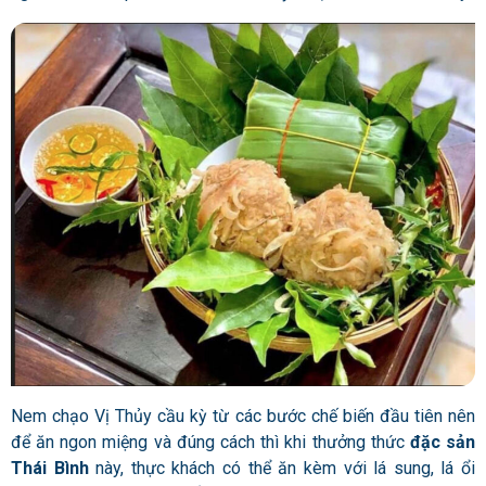
Nem chạo Vị Thủy cầu kỳ từ các bước chế biến đầu tiên nên
để ăn ngon miệng và đúng cách thì khi thưởng thức
đặc sản
Thái Bình
này, thực khách có thể ăn kèm với lá sung, lá ổi