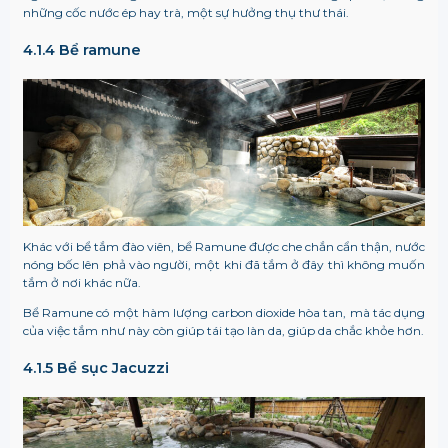
những cốc nước ép hay trà, một sự hưởng thụ thư thái.
4.1.4 Bể ramune
Khác với bể tắm đào viên, bể Ramune được che chắn cẩn thận, nước
nóng bốc lên phả vào người, một khi đã tắm ở đây thì không muốn
tắm ở nơi khác nữa.
Bể Ramune có một hàm lượng carbon dioxide hòa tan, mà tác dụng
của việc tắm như này còn giúp tái tạo làn da, giúp da chắc khỏe hơn.
4.1.5 Bể sục Jacuzzi