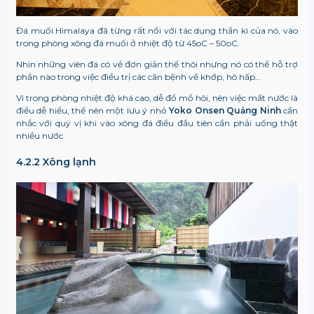
Đá muối Himalaya đã từng rất nổi với tác dụng thần kì của nó, vào
trong phòng xông đá muối ở nhiệt độ từ 45oC – 50oC.
Nhìn những viên đá có vẻ đơn giản thế thôi nhưng nó có thể hỗ trợ
phần nào trong việc điều trị các căn bệnh về khớp, hô hấp…
Vì trong phòng nhiệt độ khá cao, dễ đổ mồ hôi, nên việc mất nước là
điều dễ hiểu, thế nên một lưu ý nhỏ
Yoko
Onsen Quảng Ninh
cần
nhắc với quý vị khi vào xông đá điều đầu tiên cần phải uống thật
nhiều nước.
4.2.2 Xông lạnh