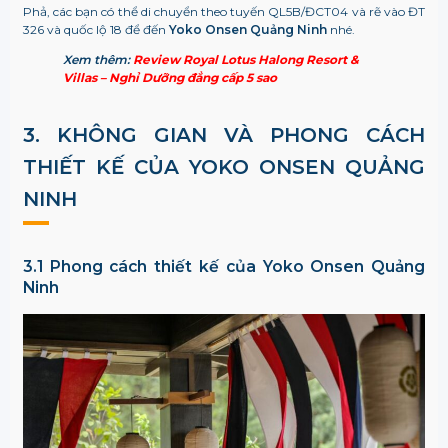
Phả, các bạn có thể di chuyển theo tuyến QL5B/ĐCT04 và rẽ vào ĐT
326 và quốc lộ 18 để đến
Yoko Onsen Quảng Ninh
nhé.
Xem thêm:
Review Royal Lotus Halong Resort &
Villas – Nghỉ Dưỡng đẳng cấp 5 sao
3. KHÔNG GIAN VÀ PHONG CÁCH
THIẾT KẾ CỦA YOKO ONSEN QUẢNG
NINH
3.1 Phong cách thiết kế của Yoko Onsen Quảng
Ninh