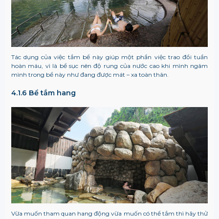
Tác dụng của việc tắm bể này giúp một phần việc trao đổi tuần
hoàn máu, vì là bể sục nên độ rung của nước cao khi mình ngâm
mình trong bể này như đang được mát – xa toàn thân.
4.1.6 Bể tắm hang
Vừa muốn tham quan hang động vừa muốn có thể tắm thì hãy thử