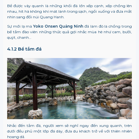
Bể được vây quanh là những khối đá lớn xếp cạnh, xếp chồng lên
nhau, hít hà không khí mát lành trong sạch, ngồi xuống và đưa mắt
nhìn sang đồi núi Quang Hanh.
Sự mới lạ mà
Yoko Onsen Quảng Ninh
đã làm đó là chồng trong
bể tắm đào viên những thức quả gợi nhắc mùa hè như cam, bưởi,
quýt, chanh…
4.1.2 Bể tắm đá
Nhắc đến tắm đá, người xem sẽ nghĩ ngay đến xung quanh, trên
dưới đều phủ một lớp đá dày, đưa du khách trở về với thiên nhiên
hoang dã.