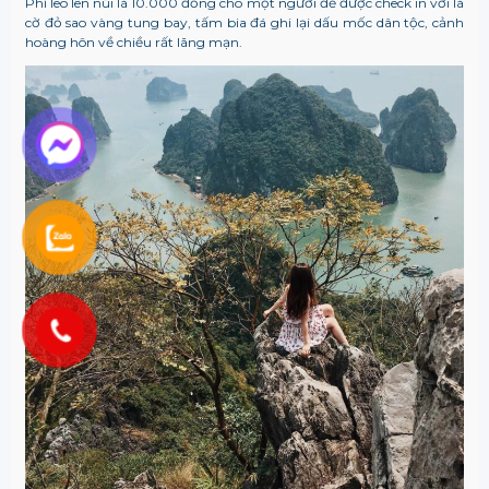
Phí leo lên núi là 10.000 đồng cho một người để được check in với lá
cờ đỏ sao vàng tung bay, tấm bia đá ghi lại dấu mốc dân tộc, cảnh
hoàng hôn về chiều rất lãng mạn.