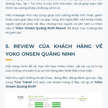
không hay, Sei – Tai như vị cứu tinh cho bạn, nó sẽ giúp bạn nắn
chỉnh lại xương khớp về đúng về trí cũ.
Việc massage như này cũng giúp cho xương khớp linh hoạt, giảm
thiệu cảm giác đau mỏi vai gáy, lưng. Khi nghe đến nắn khớp nhiều
người nghĩ sẽ phải rất đau nhưng mọi người cứ yên tâm vì nhân
viên ở
Yoko Onsen Quảng Ninh Resort
đã được học trường lớp
chuyên sâu
5. REVIEW CỦA KHÁCH HÀNG VỀ
YOKO ONSEN QUẢNG NINH
Một công trình đồ sộ, hao tổn bao nhiêu nhân, vật lực và cả trí óc
của những nhà kiến trúc sư nổi tiếng bên Nhật Bản thực hiện.
Một khu nghỉ dưỡng chuẩn 5 sao, đáng đến, đáng đánh giá cao. Vậy
cùng
Tico Travel
thử xem, các khách hàng ở đây nói gì về
Yoko
Onsen Quảng Ninh?