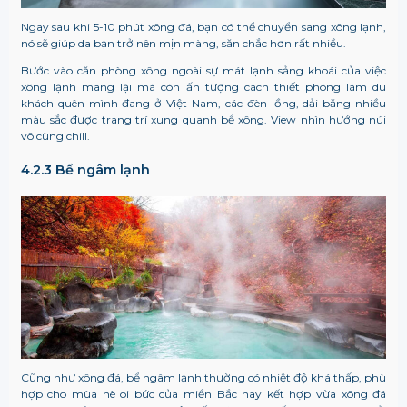
Ngay sau khi 5-10 phút xông đá, bạn có thể chuyển sang xông lạnh,
nó sẽ giúp da bạn trở nên mịn màng, săn chắc hơn rất nhiều.
Bước vào căn phòng xông ngoài sự mát lạnh sảng khoái của việc
xông lạnh mang lại mà còn ấn tượng cách thiết phòng làm du
khách quên mình đang ở Việt Nam, các đèn lồng, dải băng nhiều
màu sắc được trang trí xung quanh bể xông. View nhìn hướng núi
vô cùng chill.
4.2.3 Bể ngâm lạnh
Cũng như xông đá, bể ngâm lạnh thường có nhiệt độ khá thấp, phù
hợp cho mùa hè oi bức của miền Bắc hay kết hợp vừa xông đá