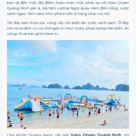
bạn sẽ đến một địa điểm hoàn toàn mới, khác xa với
Yoko Onsen
Quảng Ninh
yên ả, bãi tắm Lương Ngọc quay năm đón nắng, nước
xanh ngọc, tầm view nhìn phía trước là hàng chục núi nổi.
Tới đây bạn thỏa sức vùng vẫy với dưới làn nước xanh sạch. Ở đây
còn có có dịch vụ vui chơi giải trí như: moto, phao dựng trên biển, ăn
uống, thuê bàn ghế check in…
Chợ Km10 Quang Hanh: rất gần
Yoko Onsen Quảng Ninh
, chỉ