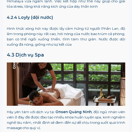
Himalaya vừa ngâm lạnh. Việc kết hợp như thế này giúp cho giải
tỏa stress, tăng khả năng kích ứng của dây thần kinh
4.2.4 Loyly (dội nước)
Hình thức xông hơi này được lấy cảm hứng từ người Phần Lan, độ
ẩm trong phòng này rất cao, hơi nóng của nước bao trùm cả phòng,
bạn có thể ngồi xuống thiền, tĩnh tâm thư giãn. Nước được dội
xuống đá nóng, giống như sự kết của
4.3 Dịch vụ Spa
Hãy yên tâm với dịch vụ tại
Onsen Quảng Ninh
, đội ngũ nhân viên
viên ở đây đã được đào tạo nhiều khóa huấn luyện spa, kinh nghiệm
nghề lâu năm, nhất định sẽ đem đến sự dễ chịu trong suốt quá trình
massage cho quý vị.