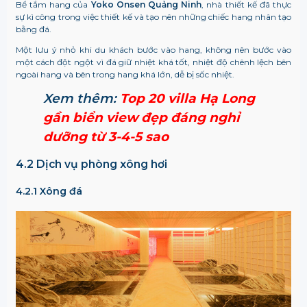
Bể tắm hang của
Yoko Onsen Quảng Ninh
, nhà thiết kế đã thực
sự kì công trong việc thiết kế và tạo nên những chiếc hang nhân tạo
bằng đá.
Một lưu ý nhỏ khi du khách bước vào hang, không nên bước vào
một cách đột ngột vì đá giữ nhiệt khá tốt, nhiệt độ chênh lệch bên
ngoài hang và bên trong hang khá lớn, dễ bị sốc nhiệt.
Xem thêm:
Top 20 villa Hạ Long
gần biển view đẹp đáng nghỉ
dưỡng từ 3-4-5 sao
4.2 Dịch vụ phòng xông hơi
4.2.1 Xông đá