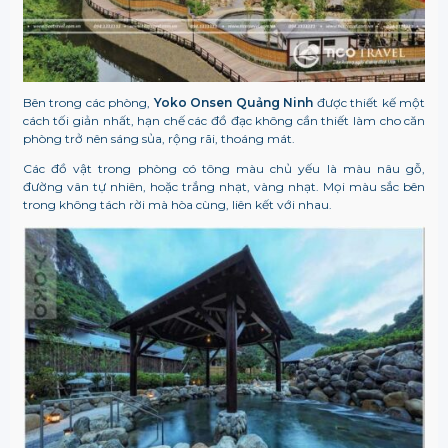
Bên trong các phòng,
Yoko
Onsen Quảng Ninh
được thiết kế một
cách tối giản nhất, hạn chế các đồ đạc không cần thiết làm cho căn
phòng trở nên sáng sủa, rộng rãi, thoáng mát.
Các đồ vật trong phòng có tông màu chủ yếu là màu nâu gỗ,
đường vân tự nhiên, hoặc trắng nhạt, vàng nhạt. Mọi màu sắc bên
trong không tách rời mà hòa cùng, liên kết với nhau.