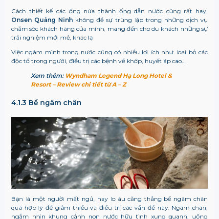
Cách thiết kế các ống nứa thành ống dẫn nước cũng rất hay,
Onsen Quảng Ninh
không để sự trùng lặp trong những dịch vụ
chăm sóc khách hàng của mình, mang đến cho du khách những sự
trải nghiệm mới mẻ, khác lạ
Việc ngâm mình trong nước cũng có nhiều lợi ích như: loại bỏ các
độc tố trong người, điều trị các bệnh về khớp, huyết áp cao…
Xem thêm:
Wyndham Legend Hạ Long Hotel &
Resort – Review chi tiết từ A – Z
4.1.3 Bể ngâm chân
Bạn là một người mất ngủ, hay lo âu căng thẳng bể ngâm chân
quá hợp lý để giảm thiểu và điều trị các vấn đề này. Ngâm chân,
ngắm nhìn khung cảnh non nước hữu tình xung quanh, uống