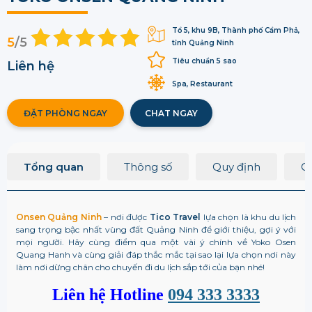
Tổ 5, khu 9B, Thành phố Cẩm Phả,
5
/5
tỉnh Quảng Ninh
Tiêu chuẩn 5 sao
Liên hệ
Spa, Restaurant
ĐẶT PHÒNG NGAY
CHAT NGAY
Tổng quan
Thông số
Quy định
Q
Onsen Quảng Ninh
– nơi được
Tico Travel
lựa chọn là khu du lịch
sang trọng bậc nhất vùng đất Quảng Ninh để giới thiệu, gợi ý với
mọi người. Hãy cùng điểm qua một vài ý chính về
Yoko Osen
Quang Hanh
và cùng giải đáp thắc mắc tại sao lại lựa chọn nơi này
làm nơi dừng chân cho chuyến đi du lịch sắp tới của bạn nhé!
Liên hệ Hotline
094 333 3333