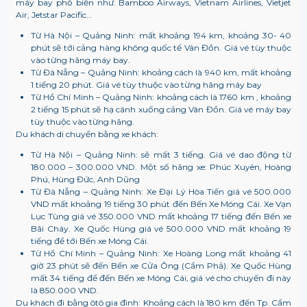
máy bay phổ biến như: Bamboo Airways, Vietnam Airlines, Vietjet
Air, Jetstar Pacific…
Từ Hà Nội – Quảng Ninh:
mất khoảng 194 km, khoảng 30- 40
phút sẽ tới cảng hàng không quốc tế Vân Đồn. Giá vé tùy thuộc
vào từng hãng máy bay.
Từ Đà Nẵng – Quảng Ninh: khoảng cách là 940 km, mất khoảng
1 tiếng 20 phút. Giá vé tùy thuộc vào từng hãng máy bay
Từ Hồ Chí Minh – Quảng Ninh: khoảng cách là 1760 km , khoảng
2 tiếng 15 phút sẽ hạ cánh xuống cảng Vân Đồn. Giá vé máy bay
tùy thuộc vào từng hãng.
Du khách di chuyển bằng xe khách:
Từ Hà Nội – Quảng Ninh: sẽ mất 3 tiếng. Giá vé dao động từ
180.000 – 300.000 VND. Một số hãng xe: Phúc Xuyên, Hoàng
Phú, Hùng Đức, Anh Dũng
Từ Đà Nẵng – Quảng Ninh: Xe Đại Lý Hòa Tiến giá vé 500.000
VND mất khoảng 19 tiếng 30 phút đến Bến Xe Móng Cái. Xe Vạn
Lục Tùng giá vé 350.000 VND mất khoảng 17 tiếng đến Bến xe
Bãi Cháy. Xe Quốc Hùng giá vé 500.000 VND mất khoảng 19
tiếng để tới Bến xe Móng Cái.
Từ Hồ Chí Minh – Quảng Ninh: Xe Hoàng Long mất khoảng 41
giờ 23 phút sẽ đến Bến xe Cửa Ông (Cẩm Phả). Xe Quốc Hùng
mất 34 tiếng để đến Bến xe Móng Cái, giá vé cho chuyến đi này
là 850.000 VND.
Du khách đi bằng ôtô gia đình: Khoảng cách là 180 km đến Tp. Cẩm