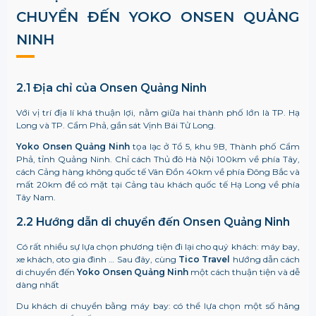
CHUYỂN ĐẾN YOKO ONSEN QUẢNG
NINH
2.1 Địa chỉ của Onsen Quảng Ninh
Với vị trí địa lí khá thuận lợi, nằm giữa hai thành phố lớn là TP. Hạ
Long và TP. Cẩm Phả, gần sát Vịnh Bái Tử Long.
Yoko Onsen Quảng Ninh
tọa lạc ở Tổ 5, khu 9B, Thành phố Cẩm
Phả, tỉnh Quảng Ninh. Chỉ cách Thủ đô Hà Nội 100km về phía Tây,
cách Cảng hàng không quốc tế Vân Đồn 40km về phía Đông Bắc và
mất 20km để có mặt tại Cảng tàu khách quốc tế Hạ Long về phía
Tây Nam.
2.2 Hướng dẫn di chuyển đến Onsen Quảng Ninh
Có rất nhiều sự lựa chọn phương tiện đi lại cho quý khách: máy bay,
xe khách, oto gia đình … Sau đây, cùng
Tico Travel
hướng dẫn cách
di chuyển đến
Yoko Onsen Quảng Ninh
một cách thuận tiện và dễ
dàng nhất
Du khách di chuyển bằng máy bay: có thể lựa chọn một số hãng