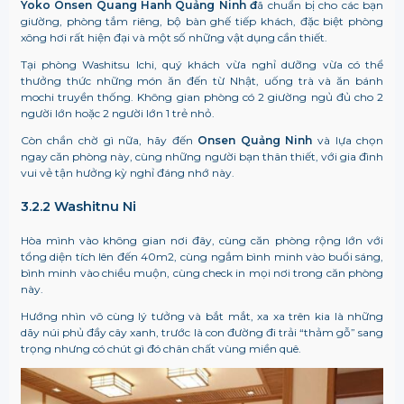
Yoko Onsen Quang Hanh Quảng Ninh đ
ã chuẩn bị cho các bạn
giường, phòng tắm riêng, bộ bàn ghế tiếp khách, đặc biệt phòng
xông hơi rất hiện đại và một số những vật dụng cần thiết.
Tại phòng Washitsu Ichi, quý khách vừa nghỉ dưỡng vừa có thể
thưởng thức những món ăn đến từ Nhật, uống trà và ăn bánh
mochi truyền thống. Không gian phòng có 2 giường ngủ đủ cho 2
người lớn hoặc 2 người lớn 1 trẻ nhỏ.
Còn chần chờ gì nữa, hãy đến
Onsen Quảng Ninh
và lựa chọn
ngay căn phòng này, cùng những người bạn thân thiết, với gia đình
vui vẻ tận hưởng kỳ nghỉ đáng nhớ này.
3.2.2 Washitnu Ni
Hòa mình vào không gian nơi đây, cùng căn phòng rộng lớn với
tổng diện tích lên đến 40m2, cùng ngắm bình minh vào buổi sáng,
bình minh vào chiều muộn, cùng check in mọi nơi trong căn phòng
này.
Hướng nhìn vô cùng lý tưởng và bắt mắt, xa xa trên kia là những
dãy núi phủ đầy cây xanh, trước là con đường đi trải “thảm gỗ” sang
trọng nhưng có chút gì đó chân chất vùng miền quê.