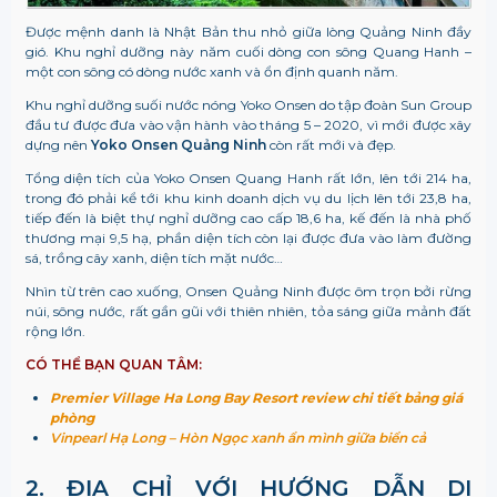
Được mệnh danh là Nhật Bản thu nhỏ giữa lòng Quảng Ninh đầy
gió. Khu nghỉ dưỡng này năm cuối dòng con sông Quang Hanh –
một con sông có dòng nước xanh và ổn định quanh năm.
Khu nghỉ dưỡng suối nước nóng
Yoko Onsen
do tập đoàn Sun Group
đầu tư được đưa vào vận hành vào tháng 5 – 2020, vì mới được xây
dựng nên
Yoko Onsen Quảng Ninh
còn rất mới và đẹp.
Tổng diện tích của
Yoko Onsen Quang Hanh
rất lớn, lên tới 214 ha,
trong đó phải kể tới khu kinh doanh dịch vụ du lịch lên tới 23,8 ha,
tiếp đến là biệt thự nghỉ dưỡng cao cấp 18,6 ha, kế đến là nhà phố
thương mại 9,5 hạ, phần diện tích còn lại được đưa vào làm đường
sá, trồng cây xanh, diện tích mặt nước…
Nhìn từ trên cao xuống, Onsen Quảng Ninh
được ôm trọn bởi rừng
núi, sông nước, rất gần gũi với thiên nhiên, tỏa sáng giữa mảnh đất
rộng lớn.
CÓ THỂ BẠN QUAN TÂM:
Premier Village Ha Long Bay Resort review chi tiết bảng giá
phòng
Vinpearl Hạ Long – Hòn Ngọc xanh ẩn mình giữa biển cả
2. ĐỊA CHỈ VỚI HƯỚNG DẪN DI