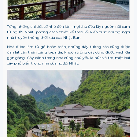
Từng những chi tiết từ nhỏ đến lớn, mọi thứ đều lấy nguồn nội cảm
từ người Nhật, phong cách thiết kế theo lối kiến trúc những ngôi
nhà truyền thống thời xưa của Nhật Bản.
Nhà được làm từ gỗ hoàn toàn, những dãy tường rào cũng được
đan lát cận thận bằng tre, nứa, khuôn trồng cây cũng được vách đá
gọn gàng. Cây cảnh trong nhà cũng chủ yếu là nứa và tre, một loại
cây phổ biến trong nhà của người Nhật.