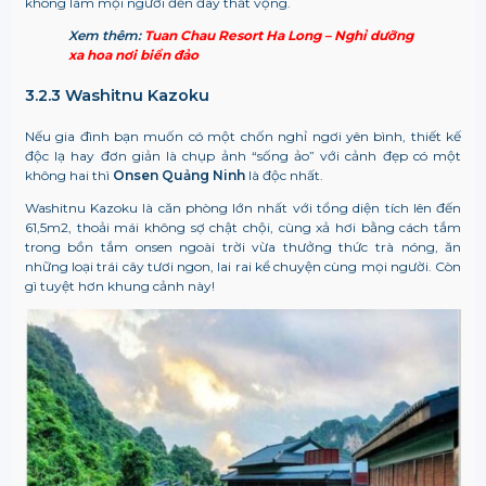
không làm mọi người đến đây thất vọng.
Xem thêm:
Tuan Chau Resort Ha Long – Nghỉ dưỡng
xa hoa nơi biển đảo
3.2.3 Washitnu Kazoku
Nếu gia đình bạn muốn có một chốn nghỉ ngơi yên bình, thiết kế
độc lạ hay đơn giản là chụp ảnh “sống ảo” với cảnh đẹp có một
không hai thì
Onsen Quảng Ninh
là độc nhất.
Washitnu Kazoku là căn phòng lớn nhất với tổng diện tích lên đến
61,5m2, thoải mái không sợ chật chội, cùng xả hơi bằng cách
tắm
trong bồn tắm onsen ngoài trời vừa thưởng thức trà nóng, ăn
những loại trái cây tươi ngon, lai rai kể chuyện cùng mọi người. Còn
gì tuyệt hơn khung cảnh này!