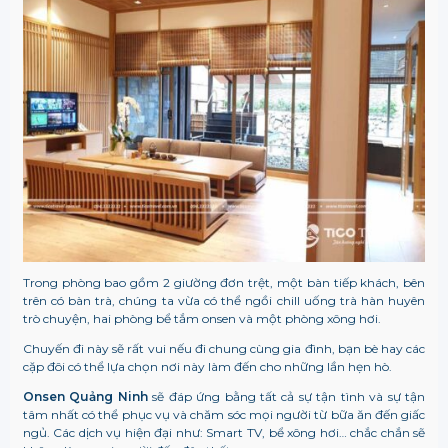
Trong phòng bao gồm 2 giường đơn trệt, một bàn tiếp khách, bên
trên có bàn trà, chúng ta vừa có thể ngồi chill uống trà hàn huyên
trò chuyện, hai phòng bể tắm onsen và một phòng xông hơi.
Chuyến đi này sẽ rất vui nếu đi chung cùng gia đình, bạn bè hay các
cặp đôi có thể lựa chọn nơi này làm đến cho những lần hẹn hò.
Onsen Quảng Ninh
sẽ đáp ứng bằng tất cả sự tận tình và sự tận
tâm nhất có thể phục vụ và chăm sóc mọi người từ bữa ăn đến giấc
ngủ. Các dịch vụ hiện đại như: Smart TV, bể xông hơi… chắc chắn sẽ