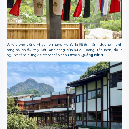
Yoko trong tiếng nhật nó mang nghĩa là
陽光 – ánh dương – ánh
sáng soi chiếu mọi vật, ánh sáng của sự dịu dàng, tốt lành, đó là
nguồn cảm hứng để phác thảo nên
Onsen Quảng Ninh
.