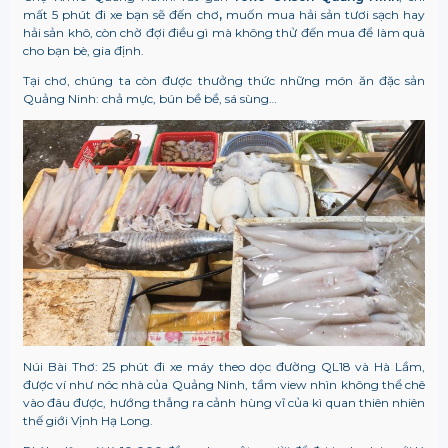
mất 5 phút đi xe bạn sẽ đến chơ
,
muốn mua hải sản tươi sạch hay
hải sản khô, còn chờ đợi điều gì mà không thử đến mua để làm quà
cho bạn bè, gia định.
Tại chơ, chúng ta còn được thưởng thức những món ăn đặc sản
Quảng Ninh: chả mực, bún bề bề, sá sùng…
Núi Bài Thơ: 25 phút đi xe máy theo dọc đường QL18 và Hà Lầm,
được ví như nóc nhà của Quảng Ninh, tầm view nhìn không thể chê
vào đâu được, hướng thẳng ra cảnh hùng vĩ của kì quan thiên nhiên
thế giới Vịnh Hạ Long.