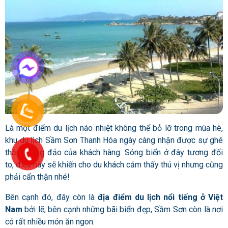
Là một điểm du lịch náo nhiệt không thể bỏ lỡ trong mùa hè,
khu du lịch Sầm Sơn Thanh Hóa ngày càng nhận được sự ghé
thăm đông đảo của khách hàng. Sóng biển ở đây tương đối
to, điều này sẽ khiến cho du khách cảm thấy thú vị nhưng cũng
phải cẩn thận nhé!
Bên cạnh đó, đây còn là
địa điểm du lịch nổi tiếng ở Việt
Nam
bởi lẽ, bên cạnh những bãi biển đẹp, Sầm Sơn còn là nơi
có rất nhiều món ăn ngon.