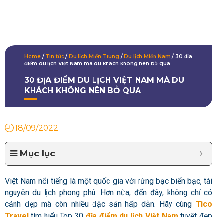
Home
/
Tin tức
/
Du lịch Miền Trung
/
Du lịch Miền Nam
/
30 địa
điểm du lịch Việt Nam mà du khách không nên bỏ qua
30 ĐỊA ĐIỂM DU LỊCH VIỆT NAM MÀ DU
KHÁCH KHÔNG NÊN BỎ QUA
18/09/2022
Mục lục
Việt Nam nổi tiếng là một quốc gia với rừng bạc biển bạc, tài
nguyên du lịch phong phú. Hơn nữa, đến đây, không chỉ có
cảnh đẹp mà còn nhiều đặc sản hấp dẫn. Hãy cùng
Tico
Travel
tìm hiểu Top 30
địa điểm du lịch Việt Nam
tuyệt đẹp